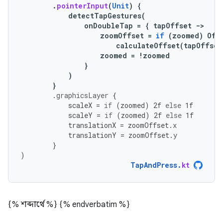
.
pointerInput
(
Unit
)
{
detectTapGestures
(
onDoubleTap
=
{
tapOffset
-
>
zoomOffset
=
if
(
zoomed
)
Off
calculateOffset
(
tapOffset
zoomed
=
!
zoomed
}
)
}
.
graphicsLayer
{
scaleX
=
if
(
zoomed
)
2f
else
1f
scaleY
=
if
(
zoomed
)
2f
else
1f
translationX
=
zoomOffset
.
x
translationY
=
zoomOffset
.
y
}
)
TapAndPress
.
kt
{% শব্দার্থে %}
{% endverbatim %}