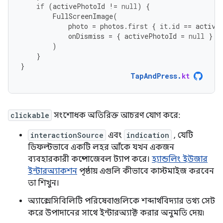
if
(
activePhotoId
!=
null
)
{
FullScreenImage
(
photo
=
photos
.
first
{
it
.
id
==
active
onDismiss
=
{
activePhotoId
=
null
}
)
}
}
TapAndPress
.
kt
clickable
সংশোধক অতিরিক্ত আচরণ যোগ করে:
interactionSource
এবং
indication
, যেটি
ডিফল্টভাবে একটি লহর আঁকে যখন একজন
ব্যবহারকারী কম্পোজেবল ট্যাপ করে।
হ্যান্ডলিং ইউজার
ইন্টারঅ্যাকশন
পৃষ্ঠায় এগুলি কীভাবে কাস্টমাইজ করবেন
তা শিখুন।
অ্যাক্সেসিবিলিটি পরিষেবাগুলিকে শব্দার্থবিদ্যার তথ্য সেট
করে উপাদানের সাথে ইন্টারঅ্যাক্ট করার অনুমতি দেয়৷