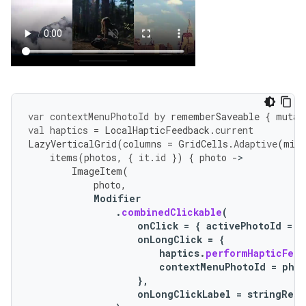
var
contextMenuPhotoId
by
rememberSaveable
{
mutab
val
haptics
=
LocalHapticFeedback
.
current
LazyVerticalGrid
(
columns
=
GridCells
.
Adaptive
(
minS
items
(
photos
,
{
it
.
id
})
{
photo
-
ImageItem
(
photo
,
Modifier
.
combinedClickable
(
onClick
=
{
activePhotoId
=
p
onLongClick
=
{
haptics
.
performHapticFeed
contextMenuPhotoId
=
pho
},
onLongClickLabel
=
stringReso