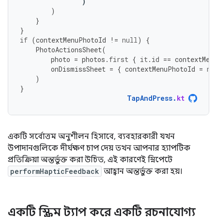
)
)
}
}
if
(
contextMenuPhotoId
!=
null
)
{
PhotoActionsSheet
(
photo
=
photos
.
first
{
it
.
id
==
contextMen
onDismissSheet
=
{
contextMenuPhotoId
=
nu
)
}
TapAndPress
.
kt
একটি সর্বোত্তম অনুশীলন হিসাবে, ব্যবহারকারী যখন
উপাদানগুলিকে দীর্ঘক্ষণ চাপ দেয় তখন আপনার হ্যাপটিক
প্রতিক্রিয়া অন্তর্ভুক্ত করা উচিত, এই কারণেই স্নিপেটে
performHapticFeedback
আহ্বান অন্তর্ভুক্ত করা হয়।
একটি স্ক্রিম ট্যাপ করে একটি রচনাযোগ্য