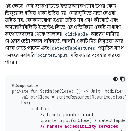
এই ক্ষেত্রে, সেই ব্যাকগ্রাউন্ডে ইন্টারঅ্যাকশনের উপর কোন
ভিজ্যুয়াল ইঙ্গিত থাকা উচিত নয়, ঘোরাঘুরিতে সাড়া দেওয়া
উচিত নয়, ফোকাসযোগ্য হওয়া উচিত নয় এবং কীবোর্ড এবং
অ্যাক্সেসিবিলিটি ইভেন্টগুলিতে এর প্রতিক্রিয়া একটি সাধারণ
কম্পোজেবলের থেকে আলাদা।
clickable
আচরণ মানিয়ে
নেওয়ার চেষ্টা করার পরিবর্তে, আপনি একটি নিম্ন বিমূর্ততা স্তরে
নেমে যেতে পারেন এবং
detectTapGestures
পদ্ধতির সাথে
সমন্বয়ে সরাসরি
pointerInput
মডিফায়ার ব্যবহার করতে
পারেন:
@Composable
private
fun
Scrim
(
onClose
:
()
-
>
Unit
,
modifier
:
M
val
strClose
=
stringResource
(
R
.
string
.
close
)
Box
(
modifier
// handle pointer input
.
pointerInput
(
onClose
)
{
detectTapGest
// handle accessibility services