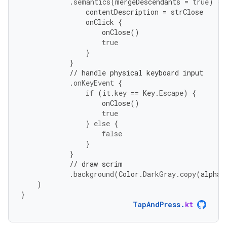
.
semantics
(
mergeDescendants
=
true
)
{
contentDescription
=
strClose
onClick
{
onClose
()
true
}
}
// handle physical keyboard input
.
onKeyEvent
{
if
(
it
.
key
==
Key
.
Escape
)
{
onClose
()
true
}
else
{
false
}
}
// draw scrim
.
background
(
Color
.
DarkGray
.
copy
(
alpha
)
}
TapAndPress
.
kt