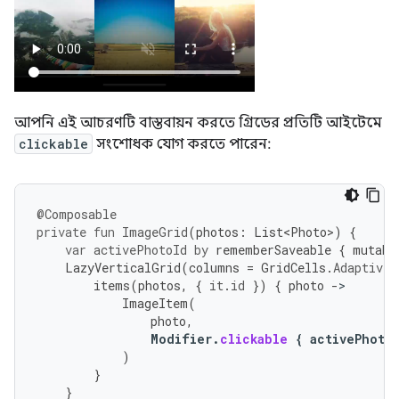
আপনি এই আচরণটি বাস্তবায়ন করতে গ্রিডের প্রতিটি আইটেমে
clickable
সংশোধক যোগ করতে পারেন:
@Composable
private
fun
ImageGrid
(
photos
:
List<Photo>
)
{
var
activePhotoId
by
rememberSaveable
{
mutabl
LazyVerticalGrid
(
columns
=
GridCells
.
Adaptive
(
items
(
photos
,
{
it
.
id
})
{
photo
-
ImageItem
(
photo
,
Modifier
.
clickable
{
activePhoto
)
}
}