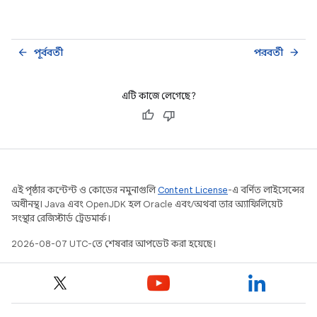
পূর্ববর্তী
পরবর্তী
arrow_back
arrow_forward
এটি কাজে লেগেছে?
এই পৃষ্ঠার কন্টেন্ট ও কোডের নমুনাগুলি
Content License
-এ বর্ণিত লাইসেন্সের
অধীনস্থ। Java এবং OpenJDK হল Oracle এবং/অথবা তার অ্যাফিলিয়েট
সংস্থার রেজিস্টার্ড ট্রেডমার্ক।
2026-08-07 UTC-তে শেষবার আপডেট করা হয়েছে।