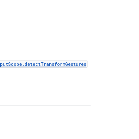
nputScope.detectTransformGestures