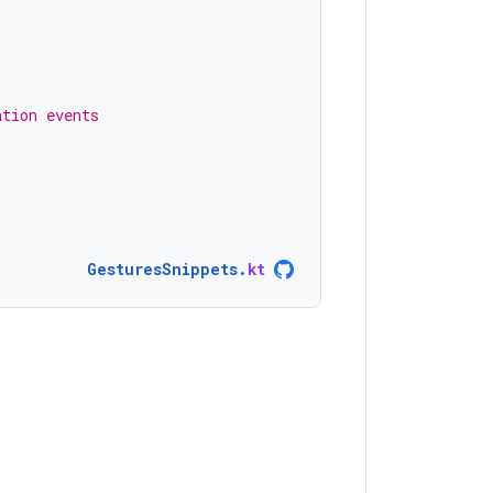
ation events
GesturesSnippets
.
kt