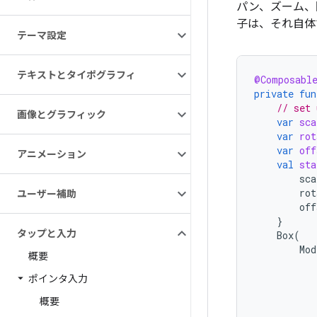
パン、ズーム、
子は、それ自体
テーマ設定
テキストとタイポグラフィ
@Composabl
private
fun
// set 
画像とグラフィック
var
sca
var
rot
var
off
アニメーション
val
sta
sca
rot
ユーザー補助
off
}
タップと入力
Box
(
Mod
概要
ポインタ入力
概要