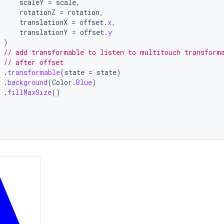
scaleY
=
scale
,
rotationZ
=
rotation
,
translationX
=
offset
.
x
,
translationY
=
offset
.
y
)
// add transformable to listen to multitouch transform
// after offset
.
transformable
(
state
=
state
)
.
background
(
Color
.
Blue
)
.
fillMaxSize
()