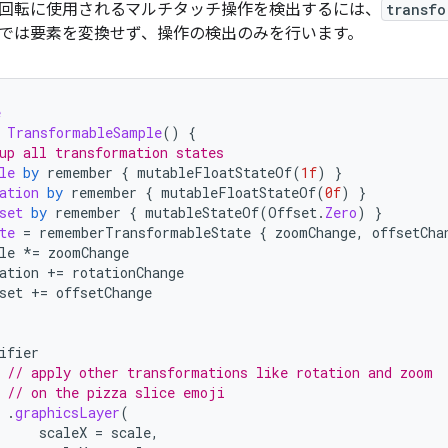
回転に使用されるマルチタッチ操作を検出するには、
transfo
では要素を変換せず、操作の検出のみを行います。
e
TransformableSample
()
{
up all transformation states
le
by
remember
{
mutableFloatStateOf
(
1f
)
}
ation
by
remember
{
mutableFloatStateOf
(
0f
)
}
set
by
remember
{
mutableStateOf
(
Offset
.
Zero
)
}
te
=
rememberTransformableState
{
zoomChange
,
offsetCha
le
*=
zoomChange
ation
+=
rotationChange
set
+=
offsetChange
ifier
// apply other transformations like rotation and zoom
// on the pizza slice emoji
.
graphicsLayer
(
scaleX
=
scale
,