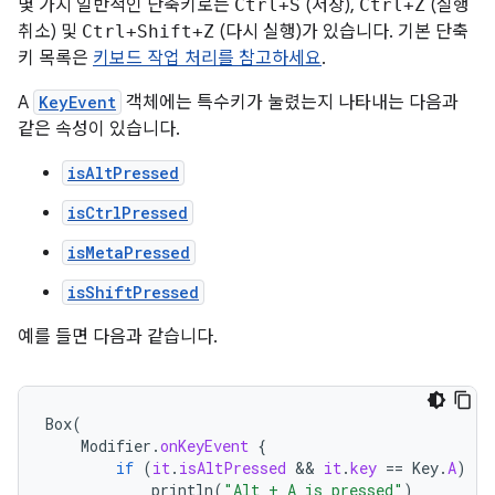
몇 가지 일반적인 단축키로는
Ctrl+S
(저장),
Ctrl+Z
(실행
취소) 및
Ctrl+Shift+Z
(다시 실행)가 있습니다. 기본 단축
키 목록은
키보드 작업 처리를 참고하세요
.
A
KeyEvent
객체에는 특수키가 눌렸는지 나타내는 다음과
같은 속성이 있습니다.
isAltPressed
isCtrlPressed
isMetaPressed
isShiftPressed
예를 들면 다음과 같습니다.
Box
(
Modifier
.
onKeyEvent
{
if
(
it
.
isAltPressed
 && 
it
.
key
==
Key
.
A
)
{
println
(
"Alt + A is pressed"
)