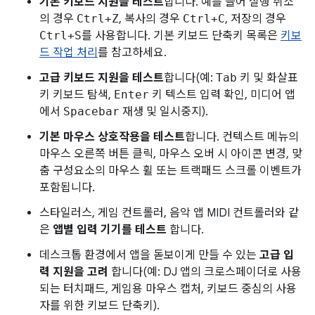
기본 키보드 지원을 테스트
합니다. 예를 들어 실행 취소
의 경우
Ctrl+Z
, 복사의 경우
Ctrl+C
, 저장의 경우
Ctrl+S
를 사용합니다. 기본 키보드 단축키 목록은
키보
드 작업 처리
를 참고하세요.
고급 키보드 지원을 테스트
합니다(예:
Tab
키 및 화살표
키 키보드 탐색,
Enter
키 텍스트 입력 확인, 미디어 앱
에서
Spacebar
재생 및 일시중지).
기본 마우스 상호작용을 테스트
합니다. 컨텍스트 메뉴의
마우스 오른쪽 버튼 클릭, 마우스 오버 시 아이콘 변경, 맞
춤 구성요소의 마우스 휠 또는 트랙패드 스크롤 이벤트가
포함됩니다.
스타일러스, 게임 컨트롤러, 음악 앱 MIDI 컨트롤러와 같
은
앱별 입력 기기를 테스트
합니다.
데스크톱 환경에서 앱을 돋보이게 만들 수 있는
고급 입
력 지원을 고려
합니다(예: DJ 앱의 크로스페이더로 사용
되는 터치패드, 게임용 마우스 캡처, 키보드 중심의 사용
자를 위한 키보드 단축키).