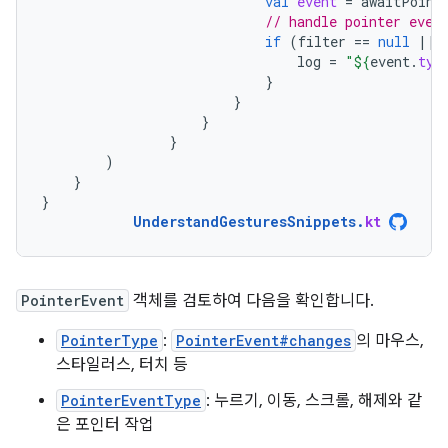
val
event
=
awaitPoint
// handle pointer even
if
(
filter
==
null
||
log
=
"
${
event
.
typ
}
}
}
}
)
}
}
UnderstandGesturesSnippets
.
kt
PointerEvent
객체를 검토하여 다음을 확인합니다.
PointerType
:
PointerEvent#changes
의 마우스,
스타일러스, 터치 등
PointerEventType
: 누르기, 이동, 스크롤, 해제와 같
은 포인터 작업