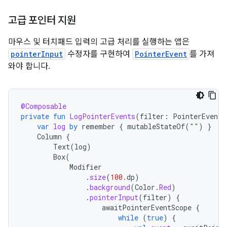
고급 포인터 지원
마우스 및 터치패드 입력의 고급 처리를 실행하는 앱은
pointerInput
수정자를 구현하여
PointerEvent
를 가져
와야 합니다.
@Composable
private
fun
LogPointerEvents
(
filter
:
PointerEventT
var
log
by
remember
{
mutableStateOf
(
""
)
}
Column
{
Text
(
log
)
Box
(
Modifier
.
size
(
100.
dp
)
.
background
(
Color
.
Red
)
.
pointerInput
(
filter
)
{
awaitPointerEventScope
{
while
(
true
)
{