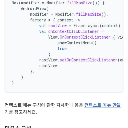
Box
(
modifier
=
Modifier
.
fillMaxSize
())
{
AndroidView
(
modifier
=
Modifier
.
fillMaxSize
(),
factory
=
{
context
-
val
rootView
=
FrameLayout
(
context
)
val
onContextClickListener
=
View
.
OnContextClickListener
{
view
showContextMenu
()
true
}
rootView
.
setOnContextClickListener
(
onC
rootView
},
)
}
컨텍스트 메뉴 구성에 관한 자세한 내용은
컨텍스트 메뉴 만들
기
를 참고하세요.