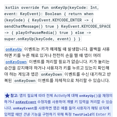
kotlin override fun onKeyUp(keyCode: Int,
event: KeyEvent): Boolean { return when
(keyCode) { KeyEvent.KEYCODE_ENTER -> {
sendChatMessage() true } KeyEvent.KEYCODE_SPACE
-> { playOrPauseMedia() true } else ->
super.onKeyUp(keyCode, event) } }
onKeyUp
이벤트는 키가 해제될 때 발생합니다. 콜백을 사용
하면 키를 누른 채로 있거나 천천히 손을 뗄 때 앱이 여러
onKeyDown
이벤트를 처리할 필요가 없습니다. 키가 눌리는
순간을 감지해야 하거나 사용자가 키를 누르고 있는지 확인해
야 하는 게임과 앱은
onKeyDown
이벤트를 수신 대기하고 반
복된
onKeyDown
이벤트를 자체적으로 처리할 수 있습니다.
참고:
앱의 필요에 따라 전체 Activity에 대해
을 재정의
onKeyUp()
하거나
수정자를 사용하여 개별 키 입력을 처리할 수 있습
onKeyEvent
니다.
를 사용하면 앱은 예를 들어 사용자가 채팅 상자에
onKeyEvent
입력할 때만
전송
기능을 구현하기 위해 특정
의
키
TextField
Enter