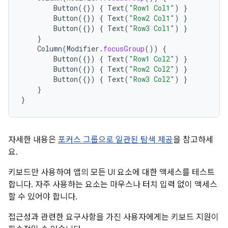
Button
({})
{
Text
(
"Row1 Col1"
)
}
Button
({})
{
Text
(
"Row2 Col1"
)
}
Button
({})
{
Text
(
"Row3 Col1"
)
}
}
Column
(
Modifier
.
focusGroup
())
{
Button
({})
{
Text
(
"Row1 Col2"
)
}
Button
({})
{
Text
(
"Row2 Col2"
)
}
Button
({})
{
Text
(
"Row3 Col2"
)
}
}
}
자세한 내용은
포커스 그룹으로 일관된 탐색 제공
을 참고하세
요.
키보드만 사용하여 앱의 모든 UI 요소에 대한 액세스를 테스트
합니다. 자주 사용하는 요소는 마우스나 터치 입력 없이 액세스
할 수 있어야 합니다.
접근성과 관련한 요구사항을 가진 사용자에게는 키보드 지원이