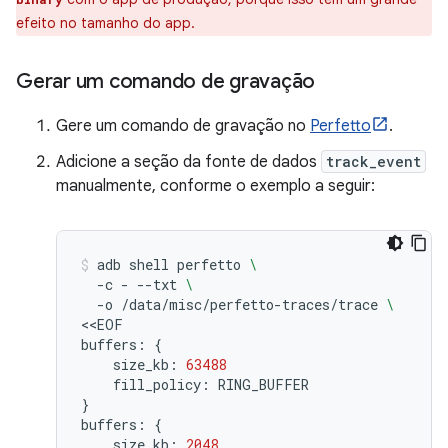
efeito no tamanho do app.
Gerar um comando de gravação
Gere um comando de gravação no
Perfetto
.
Adicione a seção da fonte de dados
track_event
manualmente, conforme o exemplo a seguir:
adb
shell
perfetto
\
-c
-
--txt
\
-o
/data/misc/perfetto-traces/trace
\
<<EOF

buffers:
{
size_kb:
63488
fill_policy:
}
buffers:
{
size_kb:
2048