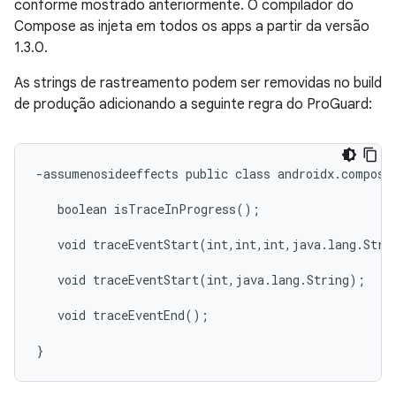
conforme mostrado anteriormente. O compilador do
Compose as injeta em todos os apps a partir da versão
1.3.0.
As strings de rastreamento podem ser removidas no build
de produção adicionando a seguinte regra do ProGuard:
-assumenosideeffects public class androidx.compose.
   boolean isTraceInProgress();

   void traceEventStart(int,int,int,java.lang.Strin
   void traceEventStart(int,java.lang.String);

   void traceEventEnd();
