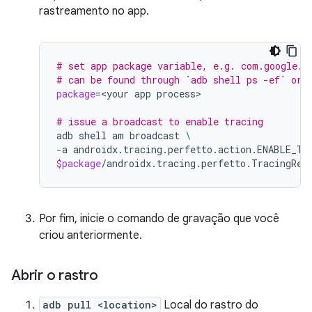
rastreamento no app.
# set app package variable, e.g. com.google.s
# can be found through `adb shell ps -ef` or 
package
=
<your
app
process>

# issue a broadcast to enable tracing
adb
shell
am
broadcast
\
-a
androidx.tracing.perfetto.action.ENABLE_TR
$package
Por fim, inicie o comando de gravação que você
criou anteriormente.
Abrir o rastro
adb pull <location>
Local do rastro do