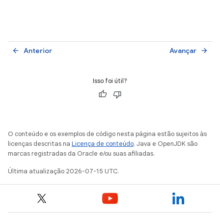
Anterior
Avançar
arrow_back
arrow_forward
Isso foi útil?
O conteúdo e os exemplos de código nesta página estão sujeitos às
licenças descritas na
Licença de conteúdo
. Java e OpenJDK são
marcas registradas da Oracle e/ou suas afiliadas.
Última atualização 2026-07-15 UTC.