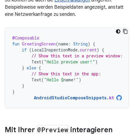
Beispielsweise werden Beispieldaten angezeigt, anstatt
eine Netzwerkanfrage zu senden.
@Composable
fun
GreetingScreen
(
name
:
String
)
{
if
(
LocalInspectionMode
.
current
)
{
// Show this text in a preview window:
Text
(
"Hello preview user!"
)
}
else
{
// Show this text in the app:
Text
(
"Hello 
$
name
!"
)
}
}
AndroidStudioComposeSnippets
.
kt
Mit Ihrer
@Preview
interagieren