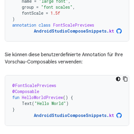
name
=
"large font"
,
group
=
"font scales"
,
fontScale
=
1.5f
)
annotation
class
FontScalePreviews
AndroidStudioComposeSnippets
.
kt
Sie können diese benutzerdefinierte Annotation für Ihre
Vorschau-Composables verwenden:
@FontScalePreviews
@Composable
fun
HelloWorldPreview
()
{
Text
(
"Hello World"
)
}
AndroidStudioComposeSnippets
.
kt