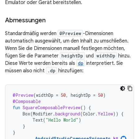
Emulator oder Gerät bereitstellen.
Abmessungen
Standardmäßig werden
@Preview
-Dimensionen
automatisch ausgewählt, um den Inhalt zu umschließen.
Wenn Sie die Dimensionen manuell festlegen möchten,
fügen Sie die Parameter
heightDp
und
widthDp
hinzu.
Diese Werte werden bereits als
dp
interpretiert. Sie
müssen also nicht
.dp
hinzufügen:
@Preview
(
widthDp
=
50
,
heightDp
=
50
)
@Composable
fun
SquareComposablePreview
()
{
Box
(
Modifier
.
background
(
Color
.
Yellow
))
{
Text
(
"Hello World"
)
}
}
AndroidStudioComposeSnippets
.
kt