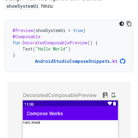
showSystemUi
hinzu:
@Preview
(
showSystemUi
=
true
)
@Composable
fun
DecoratedComposablePreview
()
{
Text
(
"Hello World"
)
}
AndroidStudioComposeSnippets
.
kt