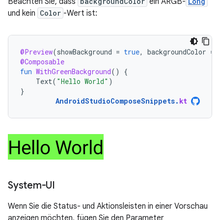
Beachten Sie, dass
backgroundColor
ein ARGB-
Long
und kein
Color
-Wert ist:
@Preview
(
showBackground
=
true
,
backgroundColor
=
@Composable
fun
WithGreenBackground
()
{
Text
(
"Hello World"
)
}
AndroidStudioComposeSnippets
.
kt
System-UI
Wenn Sie die Status- und Aktionsleisten in einer Vorschau
anzeigen möchten, fügen Sie den Parameter