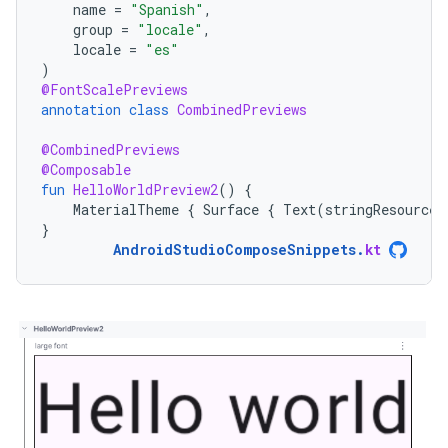
name
=
"Spanish"
,
group
=
"locale"
,
locale
=
"es"
)
@FontScalePreviews
annotation
class
CombinedPreviews
@CombinedPreviews
@Composable
fun
HelloWorldPreview2
()
{
MaterialTheme
{
Surface
{
Text
(
stringResource
(
}
AndroidStudioComposeSnippets
.
kt