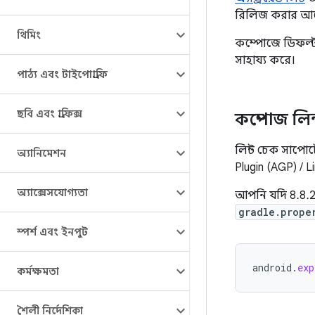
রিলিজ করার আগে 
থিমিং
কম্পোজে ডিফল্ট
সাহায্য করে।
পাঠ্য এবং টাইপোগ্রাফি
ছবি এবং গ্রাফিক্স
কম্পোজ লিন
লিন্ট চেক সাপোর
অ্যানিমেশন
Plugin (AGP) / L
অ্যাক্সেসযোগ্যতা
আপনি যদি 8.8.2
gradle.prope
স্পর্শ এবং ইনপুট
android
.
exp
কর্মক্ষমতা
শৈলী নির্দেশিকা