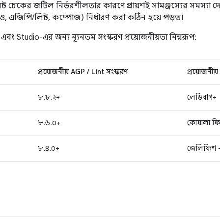
িন্ট চেকের জটিল নির্ভরশীলতার কারণে প্রায়শই সামঞ্জস্যের সমস্যা 
টুডিও, এজিপি/লিন্ট, কম্পোজ) নির্ধারণ করা কঠিন হয়ে পড়ত।
বং Studio-এর জন্য ন্যূনতম সংস্করণ প্রয়োজনীয়তা নিম্নরূপ:
প্রয়োজনীয় AGP / Lint সংস্করণ
প্রয়োজনীয়
৮.৮.২+
লেডিবাগ+
৮.৬.০+
কোয়ালা ফি
৮.৪.০+
জেলিফিশ -