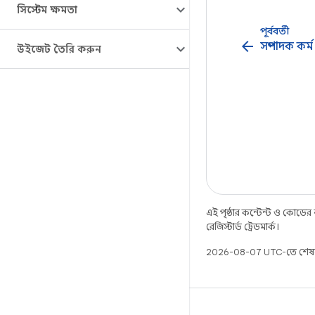
সিস্টেম ক্ষমতা
পূর্ববর্তী
arrow_back
সম্পাদক কর্ম
উইজেট তৈরি করুন
এই পৃষ্ঠার কন্টেন্ট ও কোডের
রেজিস্টার্ড ট্রেডমার্ক।
2026-08-07 UTC-তে শেষ