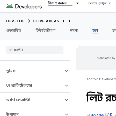
বিকাশ করুন
আরও দেখুন
DEVELOP
CORE AREAS
UI
ওভারভিউ
টিউটোরিয়াল
নমুনা
ডক্স
দ্
ভূমিকা
Android Developer
UI আর্কিটেকচার
লিন্ট 
অ্যাপ লেআউট
উপাদান
অ্যান্ড্রয়েড লিন্ট
আ