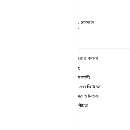
X
X-এ @AndroidDev হ্যান্ডেল
ফলো করুন
ANDROID সম্পর্কে আরও
এক্সপ্লোর করুন
শিখুন
গেমিং
Android
মেশিন লার্নিং
এন্টারপ্রাইজের জন্য Android
স্বাস্থ্য এবং ফিটনেস
নিরাপত্তা
ক্যামেরা ও মিডিয়া
সোর্স
গোপনীয়তা
খবর
5G
ব্লগ
Podcasts