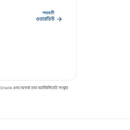
পরবর্তী
arrow_forward
ওভারভিউ
 Oracle এবং/অথবা তার অ্যাফিলিয়েট সংস্থার