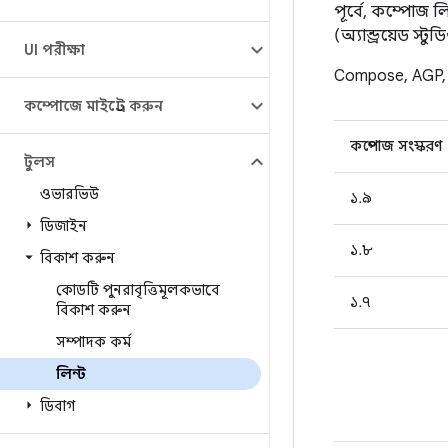
পূর্বে, কম্পোজ ল
(অ্যান্ড্রয়েড স্
UI পরীক্ষা
Compose, AGP, এ
কম্পোজে মাইগ্রেট করুন
কম্পোজ সংস্করণ
টুলস
ওভারভিউ
১.৯
ডিজাইন
১.৮
বিকাশ করুন
কোডটি পুনরাবৃত্তিমূলকভাবে
১.৭
বিকাশ করুন
সম্পাদক কর্ম
লিন্ট
ডিবাগ