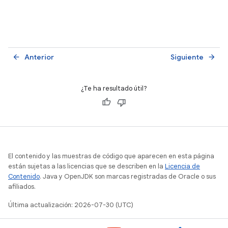
Anterior
Siguiente
arrow_back
arrow_forward
¿Te ha resultado útil?
El contenido y las muestras de código que aparecen en esta página
están sujetas a las licencias que se describen en la
Licencia de
Contenido
. Java y OpenJDK son marcas registradas de Oracle o sus
afiliados.
Última actualización: 2026-07-30 (UTC)