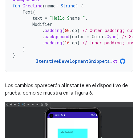
fun
Greeting
(
name
:
String
)
{
Text
(
text
=
"Hello 
$
name
!"
,
Modifier
.
padding
(
80.
dp
)
// Outer padding; outs
.
background
(
color
=
Color
.
Cyan
)
// Sol
.
padding
(
16.
dp
)
// Inner padding; insi
)
}
IterativeDevelopmentSnippets
.
kt
Los cambios aparecerán al instante en el dispositivo de
prueba, como se muestra en la Figura 6.