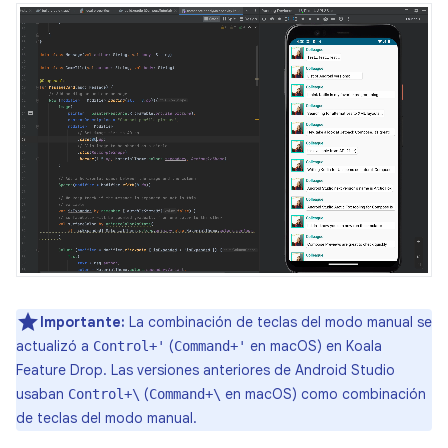
Importante:
La combinación de teclas del modo manual se
actualizó a
(
en macOS) en Koala
Control+'
Command+'
Feature Drop. Las versiones anteriores de Android Studio
usaban
(
en macOS) como combinación
Control+\
Command+\
de teclas del modo manual.