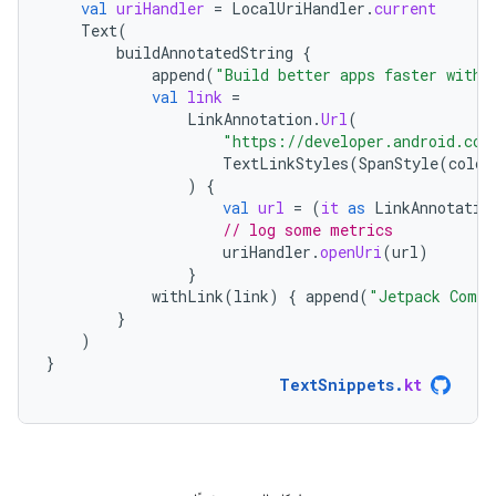
val
uriHandler
=
LocalUriHandler
.
current
Text
(
buildAnnotatedString
{
append
(
"Build better apps faster with 
val
link
=
LinkAnnotation
.
Url
(
"https://developer.android.com
TextLinkStyles
(
SpanStyle
(
color
)
{
val
url
=
(
it
as
LinkAnnotatio
// log some metrics
uriHandler
.
openUri
(
url
)
}
withLink
(
link
)
{
append
(
"Jetpack Compo
}
)
}
TextSnippets
.
kt