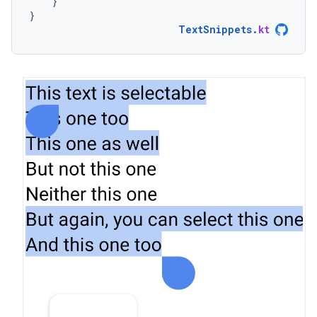
}
}
TextSnippets
.
kt