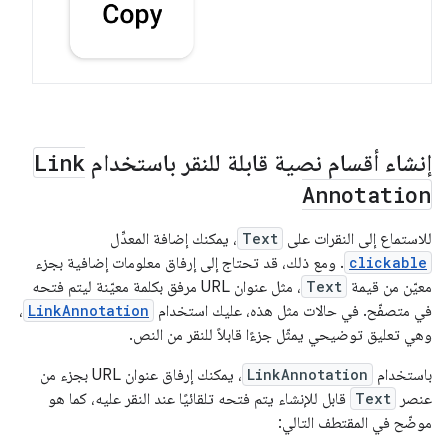
إنشاء أقسام نصية قابلة للنقر باستخدام
Link
Annotation
للاستماع إلى النقرات على
Text
، يمكنك إضافة المعدِّل
clickable
. ومع ذلك، قد تحتاج إلى إرفاق معلومات إضافية بجزء
معيّن من قيمة
Text
، مثل عنوان URL مرفق بكلمة معيّنة ليتم فتحه
في متصفّح. في حالات مثل هذه، عليك استخدام
LinkAnnotation
،
وهي تعليق توضيحي يمثّل جزءًا قابلاً للنقر من النص.
باستخدام
LinkAnnotation
، يمكنك إرفاق عنوان URL بجزء من
عنصر
Text
قابل للإنشاء يتم فتحه تلقائيًا عند النقر عليه، كما هو
موضّح في المقتطف التالي: