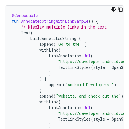
@Composable
fun
AnnotatedStringWithLinkSample
()
{
// Display multiple links in the text
Text
(
buildAnnotatedString
{
append
(
"Go to the "
)
withLink
(
LinkAnnotation
.
Url
(
"https://developer.android.com
TextLinkStyles
(
style
=
SpanSty
)
)
{
append
(
"Android Developers "
)
}
append
(
"website, and check out the"
)
withLink
(
LinkAnnotation
.
Url
(
"https://developer.android.com
TextLinkStyles
(
style
=
SpanSty
)