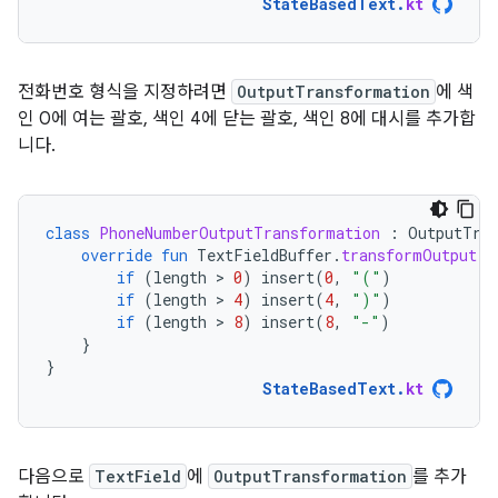
StateBasedText
.
kt
전화번호 형식을 지정하려면
OutputTransformation
에 색
인 0에 여는 괄호, 색인 4에 닫는 괄호, 색인 8에 대시를 추가합
니다.
class
PhoneNumberOutputTransformation
:
OutputTra
override
fun
TextFieldBuffer
.
transformOutput
()
if
(
length
 > 
0
)
insert
(
0
,
"("
)
if
(
length
 > 
4
)
insert
(
4
,
")"
)
if
(
length
 > 
8
)
insert
(
8
,
"-"
)
}
}
StateBasedText
.
kt
다음으로
TextField
에
OutputTransformation
를 추가