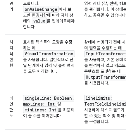
관
트합니다.
입력 상태 (값, 선택, 컴포지
onValueChange
리
에서 보
를 관리합니다. 이 상태는 
고한 변경사항에 따라 자체 상
하고 공유할 수 있습니다.
value
태의
를 업데이트해야
합니다.
시
표시된 텍스트의 모양을 수정
상태에 커밋되기 전에 사용
각
하는 데
의 입력을 수정하는 데
VisualTransformation
InputTransformatio
적
변
를 사용합니다. 일반적으로 단
를 사용하고, 기본 상태 데
환
일 단계에서 입력 및 출력 형식
를 변경하지 않고 텍스트 
을 모두 처리합니다.
콘텐츠를 포맷하는 데
OutputTransformati
를 사용합니다.
singleLine: Boolean,
lineLimits:
라
maxLines: Int
TextFieldLineLimits
인
및
minLines: Int
한
를 허용하
사용하여 텍스트 필드가 차
도
여 줄 수를 제어합니다.
할 수 있는 최소 및 최대 줄
를 구성합니다.