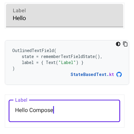
OutlinedTextField
(
state
=
rememberTextFieldState
(),
label
=
{
Text
(
"Label"
)
}
)
StateBasedText
.
kt