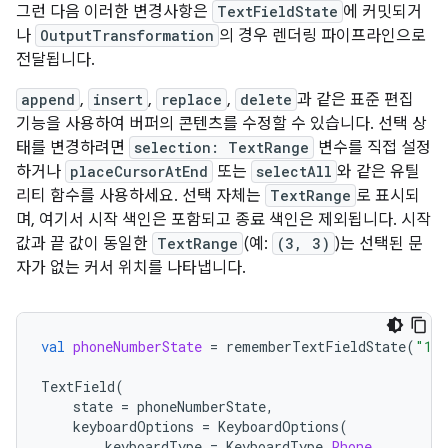
그런 다음 이러한 변경사항은
TextFieldState
에 커밋되거
나
OutputTransformation
의 경우 렌더링 파이프라인으로
전달됩니다.
append
,
insert
,
replace
,
delete
과 같은 표준 편집
기능을 사용하여 버퍼의 콘텐츠를 수정할 수 있습니다. 선택 상
태를 변경하려면
selection: TextRange
변수를 직접 설정
하거나
placeCursorAtEnd
또는
selectAll
와 같은 유틸
리티 함수를 사용하세요. 선택 자체는
TextRange
로 표시되
며, 여기서 시작 색인은 포함되고 종료 색인은 제외됩니다. 시작
값과 끝 값이 동일한
TextRange
(예:
(3, 3)
)는 선택된 문
자가 없는 커서 위치를 나타냅니다.
val
phoneNumberState
=
rememberTextFieldState
(
"123
TextField
(
state
=
phoneNumberState
,
keyboardOptions
=
KeyboardOptions
(
keyboardType
=
KeyboardType
.
Phone