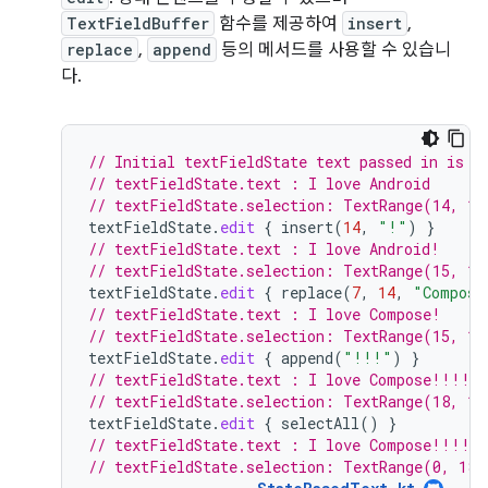
TextFieldBuffer
함수를 제공하여
insert
,
replace
,
append
등의 메서드를 사용할 수 있습니
다.
// Initial textFieldState text passed in is "
// textFieldState.text : I love Android
// textFieldState.selection: TextRange(14, 14
textFieldState
.
edit
{
insert
(
14
,
"!"
)
}
// textFieldState.text : I love Android!
// textFieldState.selection: TextRange(15, 15
textFieldState
.
edit
{
replace
(
7
,
14
,
"Compose
// textFieldState.text : I love Compose!
// textFieldState.selection: TextRange(15, 15
textFieldState
.
edit
{
append
(
"!!!"
)
}
// textFieldState.text : I love Compose!!!!
// textFieldState.selection: TextRange(18, 18
textFieldState
.
edit
{
selectAll
()
}
// textFieldState.text : I love Compose!!!!
// textFieldState.selection: TextRange(0, 18)