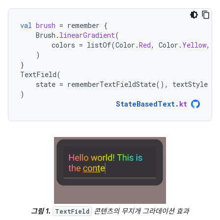
val
brush
=
remember
{
Brush
.
linearGradient
(
colors
=
listOf
(
Color
.
Red
,
Color
.
Yellow
,
C
)
}
TextField
(
state
=
rememberTextFieldState
(),
textStyle
=
)
StateBasedText
.
kt
그림 1.
콘텐츠의 무지개 그라데이션 효과
TextField