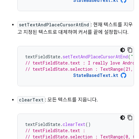
StateBasedText.kt
setTextAndPlaceCursorAtEnd
: 현재 텍스트를 지우
고 지정된 텍스트로 대체하며 커서를 끝에 설정합니다.
textFieldState
.
setTextAndPlaceCursorAtEnd
(
"I 
// textFieldState.text : I really love Androi
// textFieldState.selection : TextRange(21, 2
StateBasedText.kt
clearText
: 모든 텍스트를 지웁니다.
textFieldState
.
clearText
()
// textFieldState.text :
// textFieldState.selection : TextRange(0, 0)