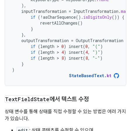
),
inputTransformation
=
InputTransformation
.
maxL
if
(
!
asCharSequence
().
isDigitsOnly
())
{
revertAllChanges
()
}
},
outputTransformation
=
OutputTransformation
{
if
(
length
 > 
0
)
insert
(
0
,
"("
)
if
(
length
 > 
4
)
insert
(
4
,
")"
)
if
(
length
 > 
8
)
insert
(
8
,
"-"
)
}
)
StateBasedText
.
kt
Text
Field
State
에서 텍스트 수정
상태 변수를 통해 상태를 직접 수정할 수 있는 방법은 여러 가지
가 있습니다.
edit
: 상태 콘텐츠를 수정할 수 있으며