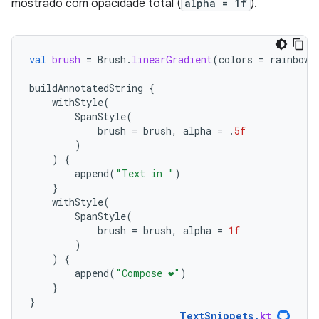
mostrado com opacidade total (
alpha = 1f
).
val
brush
=
Brush
.
linearGradient
(
colors
=
rainbowC
buildAnnotatedString
{
withStyle
(
SpanStyle
(
brush
=
brush
,
alpha
=
.
5f
)
)
{
append
(
"Text in "
)
}
withStyle
(
SpanStyle
(
brush
=
brush
,
alpha
=
1f
)
)
{
append
(
"Compose ❤️"
)
}
}
TextSnippets
.
kt