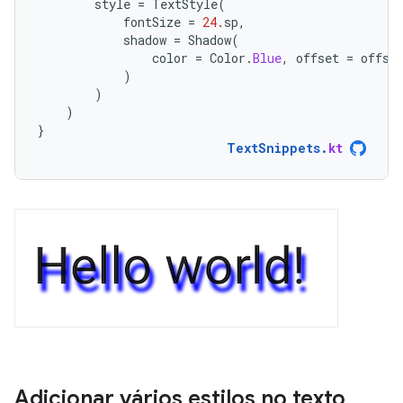
style
=
TextStyle
(
fontSize
=
24.
sp
,
shadow
=
Shadow
(
color
=
Color
.
Blue
,
offset
=
offse
)
)
)
}
TextSnippets
.
kt
Adicionar vários estilos no texto