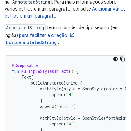
na
AnnotatedString
. Para mais informações sobre
vários estilos em um parágrafo, consulte
Adicionar vários
estilos em um parágrafo
.
AnnotatedString
tem um builder de tipo seguro (em
inglês)
para facilitar a criação:
buildAnnotatedString
.
@Composable
fun
MultipleStylesInText
()
{
Text
(
buildAnnotatedString
{
withStyle
(
style
=
SpanStyle
(
color
=
Co
append
(
"H"
)
}
append
(
"ello "
)
withStyle
(
style
=
SpanStyle
(
fontWeight
append
(
"W"
)
}