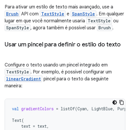
Para ativar um estilo de texto mais avançado, use a
Brush
API com
TextStyle
e
SpanStyle
. Em qualquer
lugar em que você normalmente usaria
TextStyle
ou
SpanStyle
, agora também é possível usar
Brush
.
Usar um pincel para definir o estilo do texto
Configure o texto usando um pincel integrado em
TextStyle
. Por exemplo, é possível configurar um
linearGradient
pincel para o texto da seguinte
maneira:
val
gradientColors
=
listOf
(
Cyan
,
LightBlue
,
Purpl
Text
(
text
=
text
,