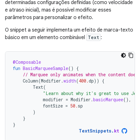
determinadas configurações definidas (como velocidade
e atraso inicial), mas é possível modificar esses
parâmetros para personalizar o efeito.
O snippet a seguir implementa um efeito de marca-texto
básico em um elemento combinável
Text
:
@Composable
fun
BasicMarqueeSample
()
{
// Marquee only animates when the content does
Column
(
Modifier
.
width
(
400.
dp
))
{
Text
(
"Learn about why it's great to use Jet
modifier
=
Modifier
.
basicMarquee
(),
fontSize
=
50.
sp
)
}
}
TextSnippets
.
kt