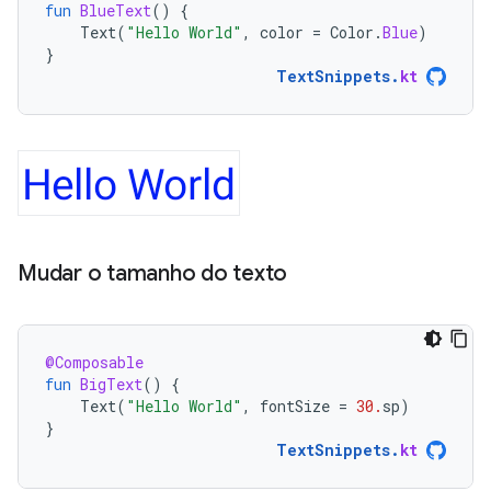
fun
BlueText
()
{
Text
(
"Hello World"
,
color
=
Color
.
Blue
)
}
TextSnippets
.
kt
Mudar o tamanho do texto
@Composable
fun
BigText
()
{
Text
(
"Hello World"
,
fontSize
=
30.
sp
)
}
TextSnippets
.
kt