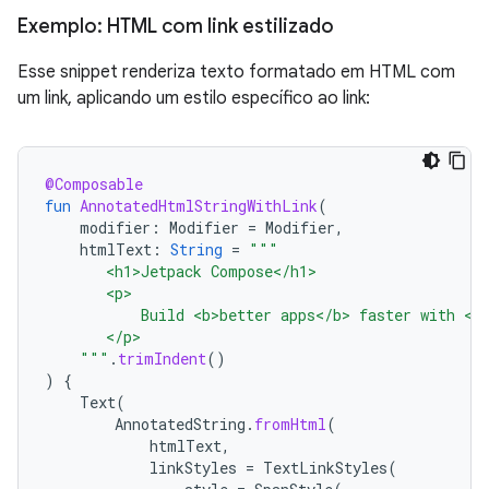
Exemplo: HTML com link estilizado
Esse snippet renderiza texto formatado em HTML com
um link, aplicando um estilo específico ao link:
@Composable
fun
AnnotatedHtmlStringWithLink
(
modifier
:
Modifier
=
Modifier
,
htmlText
:
String
=
"""
       <h1>Jetpack Compose</h1>
       <p>
           Build <b>better apps</b> faster with <a
       </p>
    """
.
trimIndent
()
)
{
Text
(
AnnotatedString
.
fromHtml
(
htmlText
,
linkStyles
=
TextLinkStyles
(