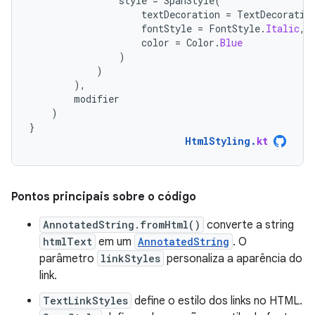
style
=
SpanStyle
(
textDecoration
=
TextDecoratio
fontStyle
=
FontStyle
.
Italic
,
color
=
Color
.
Blue
)
)
),
modifier
)
}
HtmlStyling
.
kt
Pontos principais sobre o código
AnnotatedString.fromHtml()
converte a string
htmlText
em um
AnnotatedString
. O
parâmetro
linkStyles
personaliza a aparência do
link.
TextLinkStyles
define o estilo dos links no HTML.