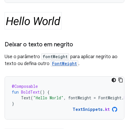
Deixar o texto em negrito
Use o parâmetro
fontWeight
para aplicar negrito ao
texto ou defina outro
FontWeight
.
@Composable
fun
BoldText
()
{
Text
(
"Hello World"
,
fontWeight
=
FontWeight
.
Bo
}
TextSnippets
.
kt