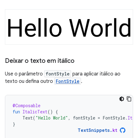
Deixar o texto em itálico
Use o parâmetro
fontStyle
para aplicar itálico ao
texto ou defina outro
FontStyle
.
@Composable
fun
ItalicText
()
{
Text
(
"Hello World"
,
fontStyle
=
FontStyle
.
Ital
}
TextSnippets
.
kt