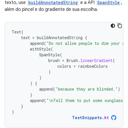
texto, use
buildAnnotatedString
e a API
SpanStyle
,
além do pincel e do gradiente de sua escolha.
Text
(
text
=
buildAnnotatedString
{
append
(
"Do not allow people to dim your sh
withStyle
(
SpanStyle
(
brush
=
Brush
.
linearGradient
(
colors
=
rainbowColors
)
)
)
{
append
(
"because they are blinded."
)
}
append
(
"\nTell them to put some sunglasses
}
)
TextSnippets
.
kt