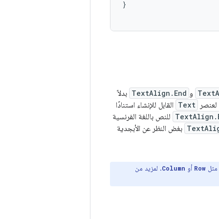
}
TextA
و
TextAlign.End
بدلاً
ى لعنصر
Text
القابل للإنشاء استنادًا
TextAlign.
للنص باللغة الفرنسية
TextAli
بغض النظر عن الأبجدية
أو
. لمزيد من
Column
Row