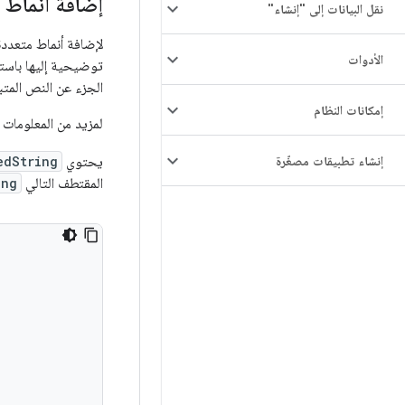
إضافة أنماط 
نقل البيانات إلى "إنشاء"
لإضافة أنماط متعدد
الأدوات
توضيحية إليها باست
الجزء عن النص المتب
إمكانات النظام
لمزيد من المعلومات 
إنشاء تطبيقات مصغّرة
يحتوي
edString
المقتطف التالي
ing