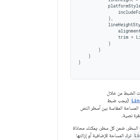
platformStyl
includeF
),
lineHeightSt
alignmen
trim
=
L
)
)
)
)
ات الضبط من خلال
Lin
(يجب ضبط
 المساحة المقاسة بين أسطر النص
قرة نصية.
ع السطر. ضمن كل سطر، يمكنك محاذاة
Li
ترك المساحة الإضافية أو إزالتها