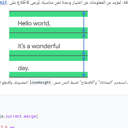
ة. لمزيد من المعلومات عن اختيار وحدة نص مناسبة، يُرجى الاطّلاع على
nit
استخدِم "المحاذاة" و"الاقتطاع" لضبط النص ضمن
المضبوط، واقتطِع ال
lineHeight
le
.
current
.
merge
(
2.5
.
em
,