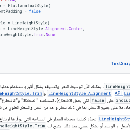
e
=
PlatformTextStyle
(
ontPadding
=
false
yle
=
LineHeightStyle
(
t
=
LineHeightStyle
.
Alignment
.
Center
,
ineHeightStyle
.
Trim
.
None
TextSni
lineHeigh
، يمكنك الآن توسيط النص وتنسيقه بشكل أكبر باستخدام عملي
Li
API
:
LineHeightStyle.Alignment
و
eHeightStyle.Trim
inclu
على
false
لكي يعمل الاقتطاع). تستخدم "المحاذاة" و"الاقتطاع"
 ملاءمة على جميع الأسطر، بما في ذلك سطر واحد من النص والسطر العلوي من ف
LineHeightSt
تحدّد كيفية محاذاة السطر في المساحة التي يوفّرها ارتفا
الأسفل أو الوسط أو بشكل نسبي. بعد ذلك، يتيح لك
neHeightStyle.Trim