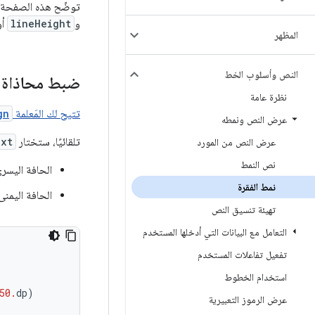
توضّح هذه الصفحة 
و
lineHeight
أو
المظهر
النص وأسلوب الخط
ضبط محاذاة 
نظرة عامة
تتيح لك المَعلمة
gn
عرض النص ونمطه
تلقائيًا، ستختار
xt
عرض النص من المورد
نص النمط
الحافة اليسر
نمط الفقرة
الحافة اليمن
تهيئة تنسيق النص
التعامل مع البيانات التي أدخلها المستخدم
تفعيل تفاعلات المستخدم
استخدام الخطوط
50.
dp
)
عرض الرموز التعبيرية