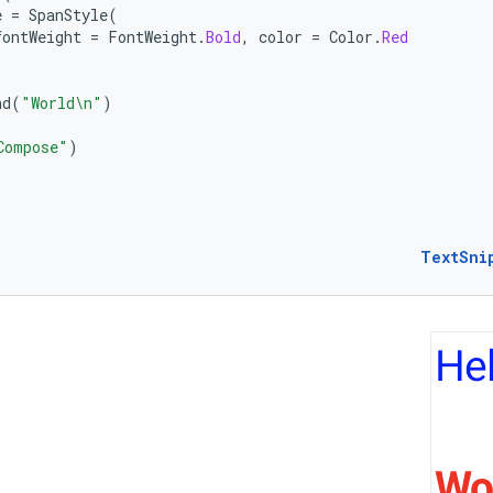
e
=
SpanStyle
(
fontWeight
=
FontWeight
.
Bold
,
color
=
Color
.
Red
nd
(
"World\n"
)
Compose"
)
TextSni