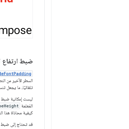
ضبط ارتفاع ا
deFontPadding
السطر الأخير من النص. اعتب
تلقائيًا، ما يجعل تن
ليست إمكانية ضبط
المَعلمة
neHeight
كيفية محاذاة هذا ال
قد تحتاج إلى ضبط