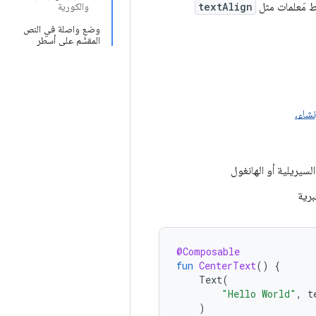
 مَعلمات مثل
textAlign
والكورية
وضع واصلة في النص
المقسَّم على أسطر
نشاء.
لسيريلية أو الهانغول
برية
@Composable
fun
CenterText
()
{
Text
(
"Hello World"
,
t
)