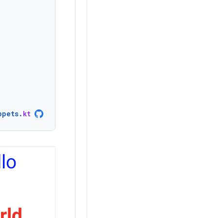
ppets
.
kt