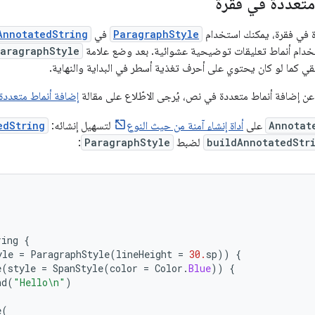
متعددة في فقرة
ة في فقرة، يمكنك استخدام
ParagraphStyle
في
AnnotatedString
خدام أنماط تعليقات توضيحية عشوائية. بعد وضع علامة
aragraphStyle
قي كما لو كان يحتوي على أحرف تغذية أسطر في البداية والنهاية.
عن إضافة أنماط متعددة في نص، يُرجى الاطّلاع على مقالة
إضافة أنماط متعددة
Annotat
على
أداة إنشاء آمنة من حيث النوع
لتسهيل إنشائه:
edString
buildAnnotatedStr
لضبط
ParagraphStyle
:
ring
{
yle
=
ParagraphStyle
(
lineHeight
=
30.
sp
))
{
e
(
style
=
SpanStyle
(
color
=
Color
.
Blue
))
{
nd
(
"Hello\n"
)
e
(