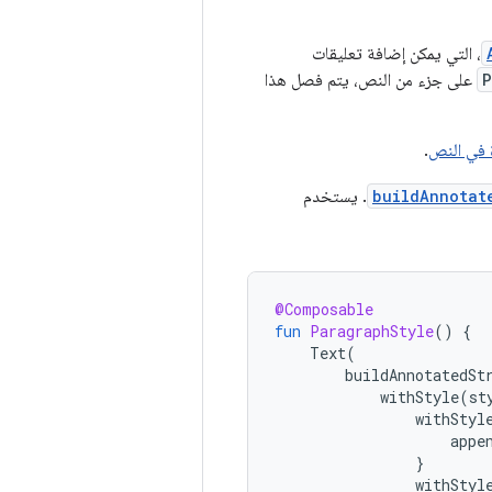
، التي يمكن إضافة تعليقات
P
على جزء من النص، يتم فصل هذا
 في النص
.
buildAnnotat
. يستخدم
@Composable
fun
ParagraphStyle
()
{
Text
(
buildAnnotatedSt
withStyle
(
st
withStyl
appe
}
withStyl