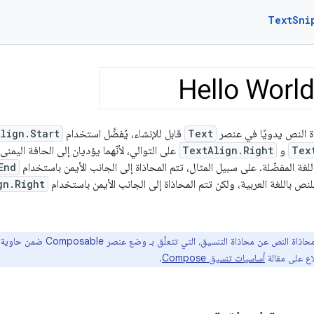
TextSni
ة النص يدويًا في عنصر
Text
قابل للإنشاء، يُفضَّل استخدام
lign.Start
Tex
و
TextAlign.Right
على التوالي، لأنّهما يؤديان إلى الحافة اليمن
لغة المفضّلة. على سبيل المثال، تتم المحاذاة إلى الجانب الأيمن باستخدام
End
لنص باللغة العربية، ولكن تتم المحاذاة إلى الجانب الأيمن باستخدام
gn.Right
 النص عن محاذاة التنسيق، التي تتعلّق بـ وضع عنصر Composable ضمن حاوية مثل
لاع على مقالة
أساسيات تنسيق Compose
.