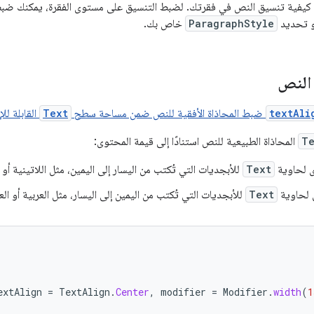
كيفية تنسيق النص في فقرتك. لضبط التنسيق على مستوى الفقرة، يمكنك ضبط
 تحديد
ParagraphStyle
خاص بك.
النص
textAli
ضبط المحاذاة الأفقية للنص ضمن مساحة سطح
Text
القابلة للإ
Te
المحاذاة الطبيعية للنص استنادًا إلى قيمة المحتوى:
ى لحاوية
Text
للأبجديات التي تُكتب من اليسار إلى اليمين، مثل اللاتينية أو ا
ى لحاوية
Text
للأبجديات التي تُكتب من اليمين إلى اليسار، مثل العربية أو الع
extAlign
=
TextAlign
.
Center
,
modifier
=
Modifier
.
width
(
1