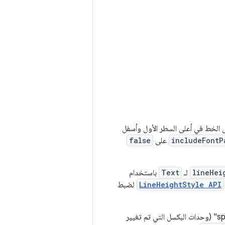
الخط في أعلى السطر الأول وأسفل
includeFontP
على
false
lineHei
لـ
Text
باستخدام
LineHeightStyle API
لضبط
باستخدام وحدة النص "em" (حجم الخط النسبي ) بدلاً من "sp" (وحدات البكسل التي تم تغيير