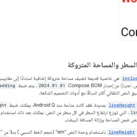
لسطر والمساحة المتروكة
inclu
هي خاصية قديمة تضيف مساحة متروكة إضافية استنادًا إلى مقاييس 
ارًا من إصدار Compose BOM
2024.01.01
، يتم ضبط
adding
سيق النص التلقائي أكثر اتساقًا مع أدوات التصميم الشائعة.
lineHeight
جديدة، فقد كانت متاحة منذ Android Q. يمكنك ضبط
ght
li
، التي توزع ارتفاع السطر في كل سطر من النص. يمكنك بعد ذلك استخدام
نص ضمن المساحة وإزالة المسافة البيضاء.
lineHeight