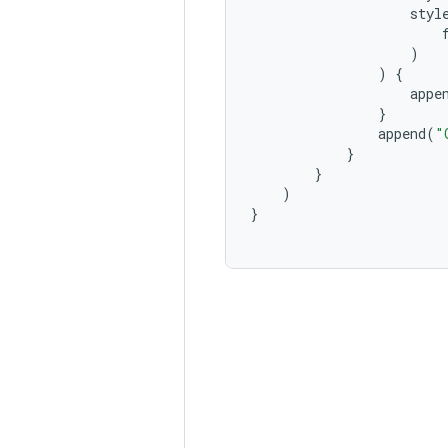
styl
)
)
{
appe
}
append
(
"
}
}
)
}