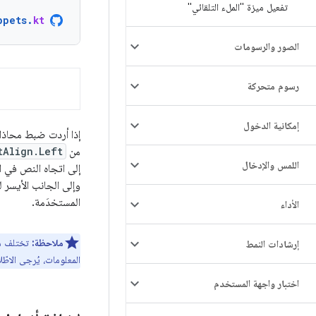
تفعيل ميزة "الملء التلقائي"
ppets
.
kt
الصور والرسومات
رسوم متحركة
إمكانية الدخول
إذا أردت ضبط محاذا
من
tAlign.Left
اللمس والإدخال
إلى اتجاه النص في ال
وإلى الجانب الأيسر ل
المستخدَمة.
الأداء
ملاحظة:
تختلف محاذاة
إرشادات النمط
المعلومات، يُرجى الاطّ
اختبار واجهة المستخدم