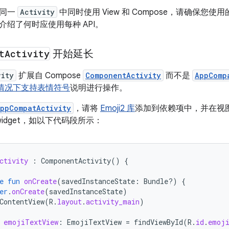
在同一
Activity
中同时使用 View 和 Compose，请确保您使
介绍了何时应使用每种 API。
t
Activity
开始延长
vity
扩展自 Compose
ComponentActivity
而不是
AppComp
 的情况下支持表情符号
说明进行操作。
ppCompatActivity
，请将
Emoji2 库
添加到依赖项中，并在视
widget，如以下代码段所示：
ctivity
:
ComponentActivity
()
{
e
fun
onCreate
(
savedInstanceState
:
Bundle?)
{
er
.
onCreate
(
savedInstanceState
)
ContentView
(
R
.
layout
.
activity_main
)
emojiTextView
:
EmojiTextView
=
findViewById
(
R
.
id
.
emoji