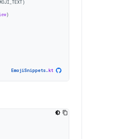
MOJI_TEXT
)
iew
)
EmojiSnippets
.
kt