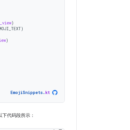
_view
)
MOJI_TEXT
)
iew
)
EmojiSnippets
.
kt
以下代码段所示：