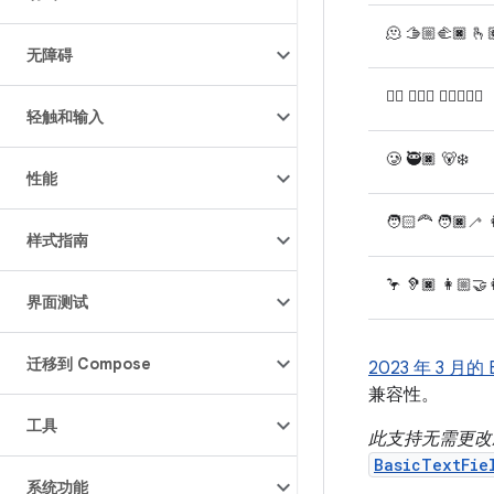
🫠 🫱🏼‍🫲🏿 🫰
无障碍
😶‍🌫️ 🧔🏻‍♀️ 🧑🏿‍❤️‍🧑🏾
轻触和输入
🥲 🥷🏿 🐻‍❄️
性能
🧑🏻‍🦰 🧑🏿‍🦯 
样式指南
🦩 🦻🏿 👩🏼‍🤝‍
界面测试
迁移到 Compose
2023 年 3 月的
兼容性。
工具
此支持无需更改
BasicTextFie
系统功能