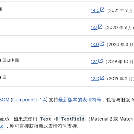
🏽
14.0
（2021 年 9 
13.1
（2020 年 9 月
13.0
（2020 年 3 
👩🏻‍🤝‍👩🏼
12.1
（2019 年 10 
👩🏻
12.0
（2019 年 2 
 BOM
(
Compose UI 1.4
) 支持
最新版本的表情符号
，包括与旧版 An
应用
- 如果您使用
Text
和
TextField
（Material 2 或 Mater
ld
，则可直接获得新式表情符号支持。