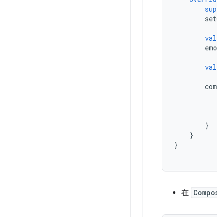
sup
set
val
emo
val
com
}
}
}
在
Compo