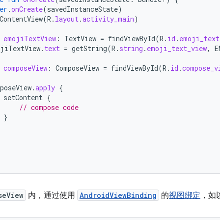
er
.
onCreate
(
savedInstanceState
)
ContentView
(
R
.
layout
.
activity_main
)
emojiTextView
:
TextView
=
findViewById
(
R
.
id
.
emoji_text
jiTextView
.
text
=
getString
(
R
.
string
.
emoji_text_view
,
E
composeView
:
ComposeView
=
findViewById
(
R
.
id
.
compose_v
poseView
.
apply
{
setContent
{
// compose code
}
seView
内，通过使用
AndroidViewBinding
的
视图绑定
，如