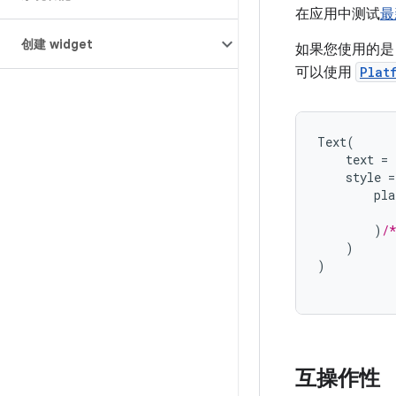
在应用中测试
最
创建 widget
如果您使用的是
可以使用
Plat
Text
(
text
=
style
=
pla
)
/
)
)
互操作性