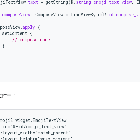
jiTextView
.
text
=
getString
(
R
.
string
.
emoji_text_view
,
E
composeView
:
ComposeView
=
findViewById
(
R
.
id
.
compose_v
poseView
.
apply
{
setContent
{
// compose code
}
 文件中：