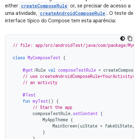
either
createComposeRule
or, se precisar de acesso a
uma atividade,
createAndroidComposeRule
. O teste de
interface típico do Compose tem esta aparência:
// file: app/src/androidTest/java/com/package/MyCo
class
MyComposeTest
{
@get
:
Rule
val
composeTestRule
=
createComposeR
// use createAndroidComposeRule<YourActivity>(
// an activity
@Test
fun
myTest
()
{
// Start the app
composeTestRule
.
setContent
{
MyAppTheme
{
MainScreen
(
uiState
=
fakeUiState
,
}
}