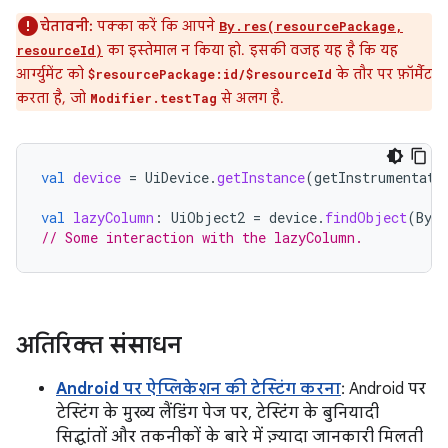
चेतावनी:
पक्का करें कि आपने
By.res(resourcePackage,
का इस्तेमाल न किया हो. इसकी वजह यह है कि यह
resourceId)
आर्ग्युमेंट को
के तौर पर फ़ॉर्मैट
$resourcePackage:id/$resourceId
करता है, जो
से अलग है.
Modifier.testTag
val
device
=
UiDevice
.
getInstance
(
getInstrumentati
val
lazyColumn
:
UiObject2
=
device
.
findObject
(
By
.
r
// Some interaction with the lazyColumn.
अतिरिक्त संसाधन
Android पर ऐप्लिकेशन की टेस्टिंग करना
: Android पर
टेस्टिंग के मुख्य लैंडिंग पेज पर, टेस्टिंग के बुनियादी
सिद्धांतों और तकनीकों के बारे में ज़्यादा जानकारी मिलती