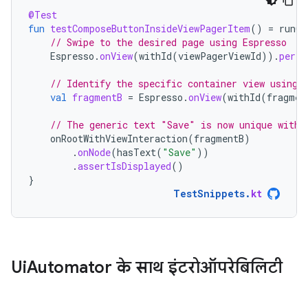
@Test
fun
testComposeButtonInsideViewPagerItem
()
=
runCo
// Swipe to the desired page using Espresso
Espresso
.
onView
(
withId
(
viewPagerViewId
)).
perfo
// Identify the specific container view using 
val
fragmentB
=
Espresso
.
onView
(
withId
(
fragmen
// The generic text "Save" is now unique withi
onRootWithViewInteraction
(
fragmentB
)
.
onNode
(
hasText
(
"Save"
))
.
assertIsDisplayed
()
}
TestSnippets
.
kt
Ui
Automator के साथ इंटरोऑपरेबिलिटी