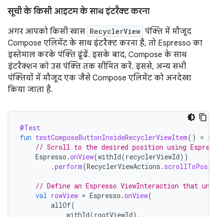
सूची के किसी आइटम के साथ इंटरैक्ट करना
अगर आपको किसी खास
RecyclerView
पंक्ति में मौजूद
Compose एलिमेंट के साथ इंटरैक्ट करना है, तो Espresso का
इस्तेमाल करके पंक्ति ढूंढें. इसके बाद, Compose के साथ
इंटरैक्शन को उस पंक्ति तक सीमित करें. इससे, अन्य सभी
पंक्तियों में मौजूद एक जैसे Compose एलिमेंट को अनदेखा
किया जाता है.
@Test
fun
testComposeButtonInsideRecyclerViewItem
()
=
ru
// Scroll to the desired position using Espres
Espresso
.
onView
(
withId
(
recyclerViewId
))
.
perform
(
RecyclerViewActions
.
scrollToPosit
// Define an Espresso ViewInteraction that uni
val
rowView
=
Espresso
.
onView
(
allOf
(
withId
(
rootViewId
),