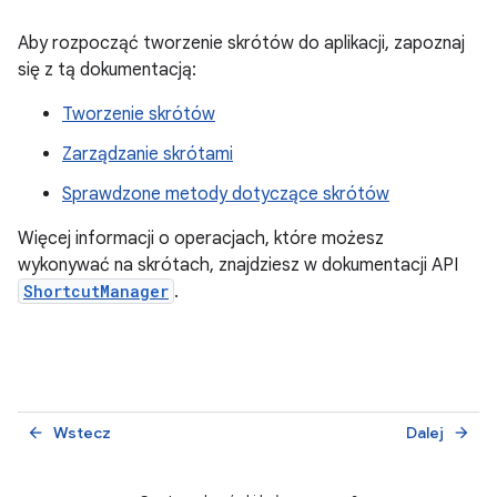
Aby rozpocząć tworzenie skrótów do aplikacji, zapoznaj
się z tą dokumentacją:
Tworzenie skrótów
Zarządzanie skrótami
Sprawdzone metody dotyczące skrótów
Więcej informacji o operacjach, które możesz
wykonywać na skrótach, znajdziesz w dokumentacji API
ShortcutManager
.
Wstecz
Dalej
arrow_back
arrow_forward