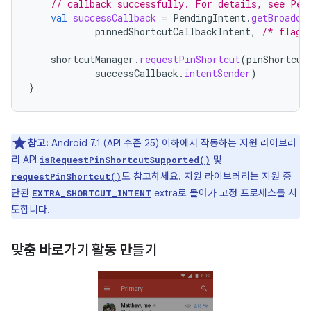
// callback successfully. For details, see Pen
val
successCallback
=
PendingIntent
.
getBroadca
pinnedShortcutCallbackIntent
,
/* flags
shortcutManager
.
requestPinShortcut
(
pinShortcut
successCallback
.
intentSender
)
}
참고:
Android 7.1 (API 수준 25) 이하에서 작동하는 지원 라이브러
리 API
및
isRequestPinShortcutSupported()
도 참고하세요. 지원 라이브러리는 지원 중
requestPinShortcut()
단된
extra로 돌아가 고정 프로세스를 시
EXTRA_SHORTCUT_INTENT
도합니다.
맞춤 바로가기 활동 만들기