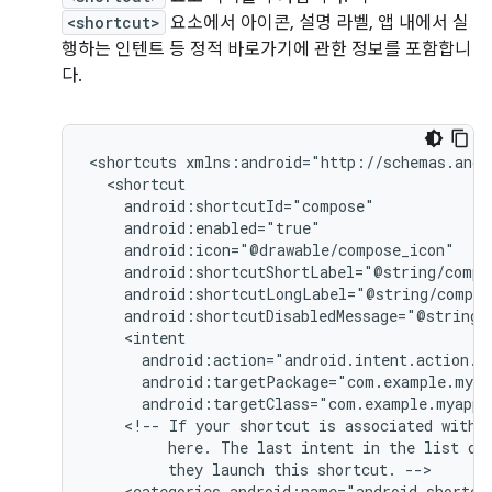
<shortcut>
요소에서 아이콘, 설명 라벨, 앱 내에서 실
행하는 인텐트 등 정적 바로가기에 관한 정보를 포함합니
다.
<shortcuts
android:targetClass="com.example.myappl
<!--
If
your
shortcut
is
associated
with
here.
The
last
intent
in
the
list
de
they
launch
this
shortcut.
<categories
android:name="android.shortcu