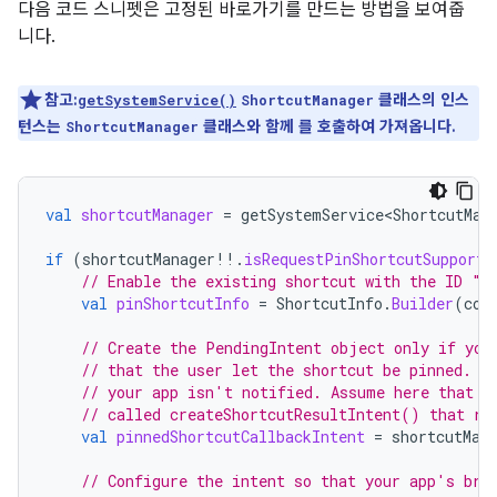
다음 코드 스니펫은 고정된 바로가기를 만드는 방법을 보여줍
니다.
참고:
클래스의 인스
getSystemService()
ShortcutManager
턴스는
클래스와 함께 를 호출하여 가져옵니다.
ShortcutManager
val
shortcutManager
=
getSystemService<ShortcutMan
if
(
shortcutManager
!!
.
isRequestPinShortcutSupporte
// Enable the existing shortcut with the ID "m
val
pinShortcutInfo
=
ShortcutInfo
.
Builder
(
con
// Create the PendingIntent object only if you
// that the user let the shortcut be pinned. I
// your app isn't notified. Assume here that t
// called createShortcutResultIntent() that re
val
pinnedShortcutCallbackIntent
=
shortcutMan
// Configure the intent so that your app's bro