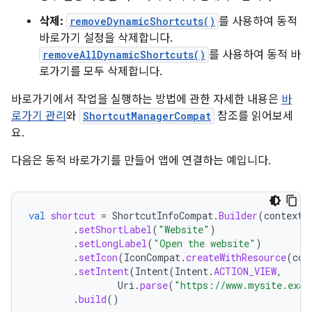
삭제:
removeDynamicShortcuts()
를 사용하여 동적
바로가기 설정을 삭제합니다.
removeAllDynamicShortcuts()
를 사용하여 동적 바
로가기를 모두 삭제합니다.
바로가기에서 작업을 실행하는 방법에 관한 자세한 내용은
바
로가기 관리
와
ShortcutManagerCompat
참조를 읽어보세
요.
다음은 동적 바로가기를 만들어 앱에 연결하는 예입니다.
val
shortcut
=
ShortcutInfoCompat
.
Builder
(
context
,
.
setShortLabel
(
"Website"
)
.
setLongLabel
(
"Open the website"
)
.
setIcon
(
IconCompat
.
createWithResource
(
con
.
setIntent
(
Intent
(
Intent
.
ACTION_VIEW
,
Uri
.
parse
(
"https://www.mysite.exam
.
build
()