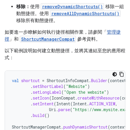
移除：
使用
removeDynamicShortcuts()
移除一組
動態捷徑。使用
removeAllDynamicShortcuts()
移除所有動態捷徑。
如要進一步瞭解如何執行捷徑相關作業，請參閱「
管理捷
徑
」和
ShortcutManagerCompat
參考資料。
以下範例說明如何建立動態捷徑，並將其連結至您的應用程
式：
val
shortcut
=
ShortcutInfoCompat
.
Builder
(
context
,
.
setShortLabel
(
"Website"
)
.
setLongLabel
(
"Open the website"
)
.
setIcon
(
IconCompat
.
createWithResource
(
con
.
setIntent
(
Intent
(
Intent
.
ACTION_VIEW
,
Uri
.
parse
(
"https://www.mysite.exam
.
build
()
ShortcutManagerCompat
.
pushDynamicShortcut
(
context
,