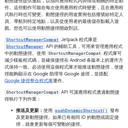
動態捷徑提供連結，以指向應用程式內與情境相關的特定動
作。這些動作可能在每次使用應用程式時變更，且在應用程
式執行時也可變更。動態捷徑的用途實例包括撥號給特定人
員、導航到特定地點，以及從使用者的最後儲存點載入遊
戲。您也可以使用動態捷徑開啟對話。
ShortcutManagerCompat
Jetpack 程式庫是
ShortcutManager
API 的輔助工具，可用來管理應用程式
中的動態捷徑。使用
ShortcutManagerCompat
程式庫可
減少樣板程式碼，並確保捷徑在 Android 各版本上的運作方
式保持一致。必須使用這個程式庫才能推送動態捷徑，使捷
徑能夠顯示在 Google 助理等 Google 途徑，並搭配
Google 捷徑整合程式庫
運作。
ShortcutManagerCompat
API 可讓應用程式透過動態捷
徑執行下列作業：
推送及更新：
使用
pushDynamicShortcut()
發布
及更新動態捷徑。如果已有相同 ID 的動態或固定捷
徑，就會更新每個可變動的捷徑。