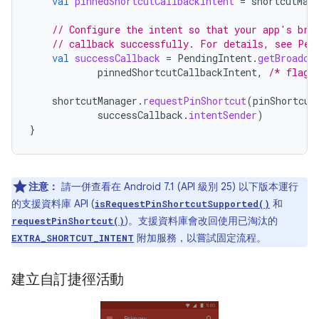
val
pinnedShortcutCallbackIntent
=
shortcutMan
// Configure the intent so that your app's bro
// callback successfully. For details, see Pen
val
successCallback
=
PendingIntent
.
getBroadca
pinnedShortcutCallbackIntent
,
/* flags
shortcutManager
.
requestPinShortcut
(
pinShortcut
successCallback
.
intentSender
)
}
注意：
請一併查看在 Android 7.1 (API 級別 25) 以下版本運行
的支援資料庫 API (
和
isRequestPinShortcutSupported()
)。支援資料庫會改回使用已淘汰的
requestPinShortcut()
附加服務，以嘗試固定流程。
EXTRA_SHORTCUT_INTENT
建立自訂捷徑活動