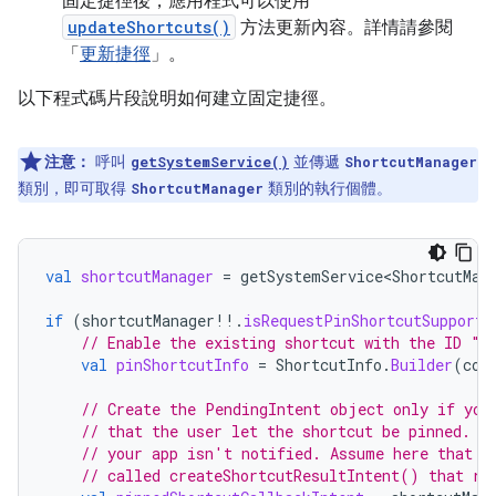
固定捷徑後，應用程式可以使用
updateShortcuts()
方法更新內容。詳情請參閱
「
更新捷徑
」。
以下程式碼片段說明如何建立固定捷徑。
注意：
呼叫
並傳遞
getSystemService()
ShortcutManager
類別，即可取得
類別的執行個體。
ShortcutManager
val
shortcutManager
=
getSystemService<ShortcutMan
if
(
shortcutManager
!!
.
isRequestPinShortcutSupporte
// Enable the existing shortcut with the ID "m
val
pinShortcutInfo
=
ShortcutInfo
.
Builder
(
con
// Create the PendingIntent object only if you
// that the user let the shortcut be pinned. I
// your app isn't notified. Assume here that t
// called createShortcutResultIntent() that re