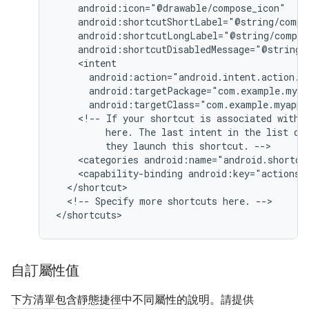
android:targetClass="com.example.myappl
<!--
If
your
shortcut
is
associated
with
here.
The
last
intent
in
the
list
de
they
launch
this
shortcut.
<categories
android:name="android.shortcu
<capability-binding
android:key="actions.
<!--
Specify
more
shortcuts
here.
-->

自訂屬性值
下方清單包含靜態捷徑中不同屬性的說明。請提供