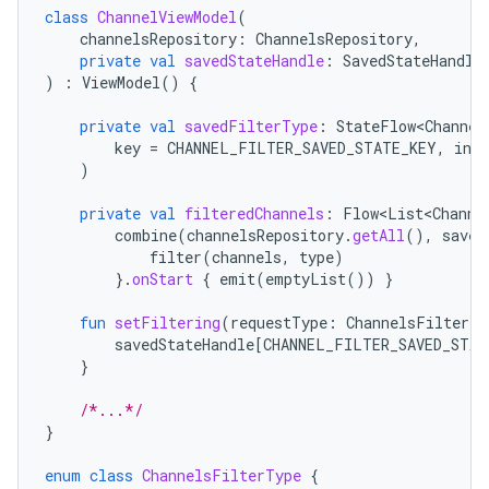
class
ChannelViewModel
(
channelsRepository
:
ChannelsRepository
,
private
val
savedStateHandle
:
SavedStateHandle
)
:
ViewModel
()
{
private
val
savedFilterType
:
StateFlow<Channel
key
=
CHANNEL_FILTER_SAVED_STATE_KEY
,
init
)
private
val
filteredChannels
:
Flow<List<Channe
combine
(
channelsRepository
.
getAll
(),
saved
filter
(
channels
,
type
)
}.
onStart
{
emit
(
emptyList
())
}
fun
setFiltering
(
requestType
:
ChannelsFilterTy
savedStateHandle
[
CHANNEL_FILTER_SAVED_STAT
}
/*...*/
}
enum
class
ChannelsFilterType
{