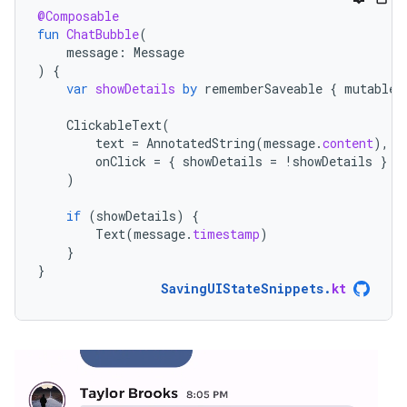
@Composable
fun
ChatBubble
(
message
:
Message
)
{
var
showDetails
by
rememberSaveable
{
mutableS
ClickableText
(
text
=
AnnotatedString
(
message
.
content
),
onClick
=
{
showDetails
=
!
showDetails
}
)
if
(
showDetails
)
{
Text
(
message
.
timestamp
)
}
}
SavingUIStateSnippets
.
kt