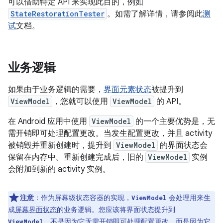
可以借助特定 API 来实现此目的，例如
StateRestorationTester
。如需了解详情，请参阅此
测
试
文档。
业务逻辑
如果由于业务逻辑的需要，
界面元素状态
被提升到
ViewModel
，您就可以使用
ViewModel
的 API。
在 Android 应用中使用
ViewModel
的一个主要优势是，无
需开销即可处理配置更改。当发生配置更改，并且 activity
被销毁并重新创建时，提升到
ViewModel
的界面状态会
保留在内存中。重新创建完成后，旧的
ViewModel
实例
会附加到新的 activity 实例。
注意
：
作为屏幕级状态容器的实现，
会处理用来生
ViewModel
成
屏幕界面状态
的业务逻辑。您应该将界面状态提升到
，不是因为它无需开销即可处理配置更改，而是因为它
ViewModel