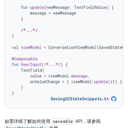
fun
update
(
newMessage
:
TextFieldValue
)
{
message
=
newMessage
}
/*...*/
}
val
viewModel
=
ConversationViewModel
(
SavedStateHa
@Composable
fun
UserInput
(
/*...*/
)
{
TextField
(
value
=
viewModel
.
message
,
onValueChange
=
{
viewModel
.
update
(
it
)
}
)
}
SavingUIStateSnippets
.
kt
如需详细了解如何使用
saveable
API，请参阅