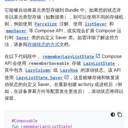
它能够自动将基元类型存储到 Bundle 中。如果您的状态并
非以基元类型存储（如数据类），则可以使用不同的存储机
制，例如使用
Parcelize
注解、使用
listSaver
和
mapSaver
等 Compose API，或实现会扩展 Compose 运
行时
Saver
类的自定义 Saver 类。如需详细了解这些方
法，请参阅
存储状态的方式
文档。
在以下代码段中，
rememberLazyListState
Compose
API 会使用
rememberSaveable
存储
LazyListState
，
其中包含
LazyColumn
或
LazyRow
的滚动状态。该 API
使用
LazyListState.Saver
，这是能够存储和恢复滚
动状态的自定义 Saver。在重新创建 activity 或进程后（例
如，在设备屏幕方向等配置发生更改后），滚动状态将得以
保留。
@Composable
fun
rememberLazyListState
(