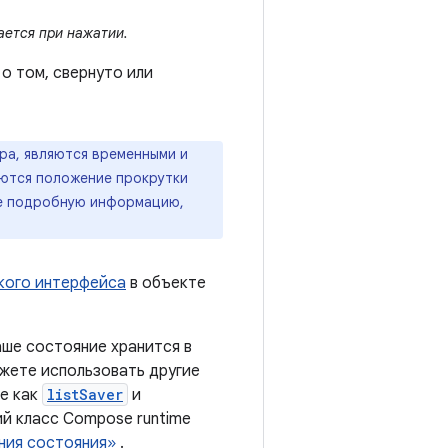
ется при нажатии.
о том, свернуто или
ра, являются временными и
яются положение прокрутки
ее подробную информацию,
кого интерфейса
в объекте
аше состояние хранится в
ожете использовать другие
ие как
listSaver
и
ий класс Compose runtime
ния состояния»
.