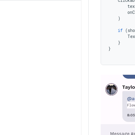
Clickab
tex
onC
)
if
(
sho
Tex
}
}