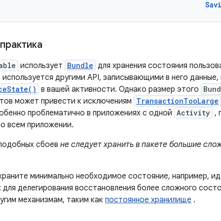
Sav
практика
able
использует
Bundle
для хранения состояния пользов
 используется другими API, записывающими в него данные,
ceState()
в вашей активности. Однако размер этого
Bund
тов может привести к исключениям
TransactionTooLarge
обенно проблематично в приложениях с одной
Activity
, 
во всем приложении.
подобных сбоев
не следует хранить в пакете большие сло
храните минимально необходимое состояние, например, ид
х для делегирования восстановления более сложного сост
угим механизмам, таким как
постоянное хранилище
.