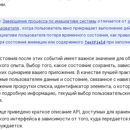
ми.
:
Завершение процесса по инициативе системы
отличается от
з
ьзователя
, когда пользователь явно прекращает выполнение дей
циативе пользователя потеря временного состояния, как прави
еря состояния анимации или содержимого
при заполн
TextField
стояния после этих событий имеет важное значение для о
ого опыта. Выбор того, какое состояние сохранять, завис
ких сценариев вашего приложения. В качестве лучшей прак
мые пользователем данные и состояние, связанное с нави
жение прокрутки списка, идентификатор элемента, о кото
е подробную информацию, текущий выбор пользовательских
я.
ице приведено краткое описание API, доступных для хране
кого интерфейса в зависимости от того, куда передается 
нуждается.