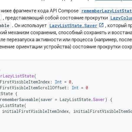
 ниже фрагменте кода API Compose
rememberLazyListStat
e
, представляющий собой состояние прокрутки
LazyColu
able
. Он использует
LazyListState.Saver
, который п
кий механизм сохранения, способный сохранять и восстан
ле перезапуска активности или процесса (например, после
менение ориентации устройства) состояние прокрутки сохр
e
erLazyListState
(
FirstVisibleItemIndex
:
Int
=
0
,
FirstVisibleItemScrollOffset
:
Int
=
0
tState
{
rememberSaveable
(
saver
=
LazyListState
.
Saver
)
{
yListState
(
initialFirstVisibleItemIndex
,
initialFirstVisibleItemS