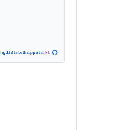
ingUIStateSnippets
.
kt