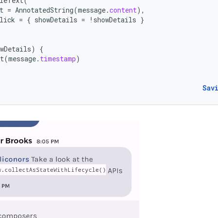
leText
(
t
=
AnnotatedString
(
message
.
content
),
lick
=
{
showDetails
=
!
showDetails
}
wDetails
)
{
t
(
message
.
timestamp
)
Sav