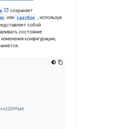
e
сохраняет
mn
или
LazyRow
, используя
редставляет собой
авливать состояние
 изменения конфигурации,
аняется.
crollOffset