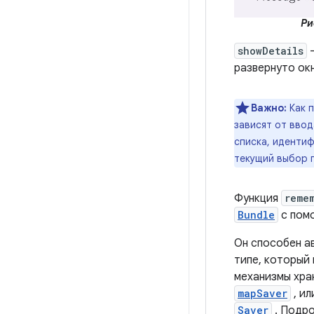
Ри
showDetails
—
развернуто окн
Важно:
Как 
зависят от ввод
списка, иденти
текущий выбор п
Функция
reme
Bundle
с помо
Он способен а
типе, который 
механизмы хра
mapSaver
, и
Saver
. Подро