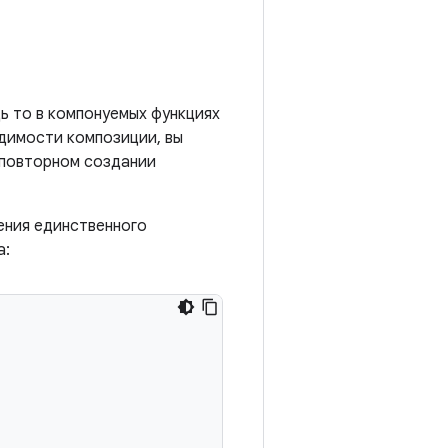
ь то в компонуемых функциях
идимости композиции, вы
 повторном создании
ения единственного
а: