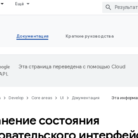
Ещё
Документация
Краткие руководства
Эта страница переведена с помощью
Cloud
 API
.
s
Develop
Core areas
UI
Документация
Эта информац
нение состояния
овательского интерфей