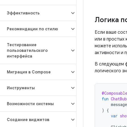
Эффективность
Логика п
Рекомендации по стилю
Если ваше сос
или в простых
Тестирование
можете испол
пользовательского
активности и 
интерфейса
В следующем 
логического з
Миграция в Compose
Инструменты
@Composabl
fun
ChatBub
Возможности системы
message
)
{
var
sho
Создание виджетов