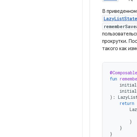
В приведенном
LazyListStat
rememberSave
пользовательс
прокрутки. Пос
такого как из
@Composabl
fun
rememb
initial
initial
):
LazyLis
return
Laz
)
}
}