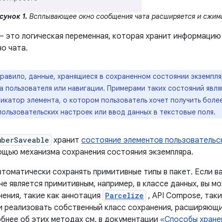
сунок 1.
Всплывающее окно сообщения чата расширяется и сжима
 это логическая переменная, которая хранит информацию 
о чата.
правило, данные, хранящиеся в сохраненном состоянии экземпля
а пользователя или навигации. Примерами таких состояний явл
фикатор элемента, о котором пользователь хочет получить бол
ользовательских настроек или ввод данных в текстовые поля.
mberSaveable
хранит
состояние элементов пользовательс
щью механизма сохранения состояния экземпляра.
втоматически сохранять примитивные типы в пакет. Если в
не является примитивным, например, в классе данных, вы м
нения, такие как аннотация
Parcelize
, API Compose, так
ли реализовать собственный класс сохранения, расширяющ
бнее об этих методах см. в документации
«Способы хране