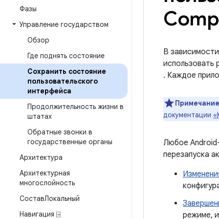
Фазы
Comp
Управление государством
Обзор
В зависимости 
Где поднять состояние
использовать 
Сохранить состояние
. Каждое прил
пользовательского
интерфейса
Примечание
Продолжительность жизни в
документации
«
штатах
Обратные звонки в
государственные органы
Любое Android
перезапуска а
Архитектура
Архитектурная
Изменени
многослойность
конфигур
СоставЛокальный
Завершен
Навигация ⍈
режиме, 