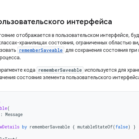
ользовательского интерфейса
тояние отображается в пользовательском интерфейсе, буд
 классах-хранилищах состояния, ограниченных областью в
ьзовать
rememberSaveable
для сохранения состояния при
процесса.
фрагменте кода
rememberSaveable
используется для хран
начения состояния элемента пользовательского интерфейс
e
ble
(
:
Message
wDetails
by
rememberSaveable
{
mutableStateOf
(
false
)
}