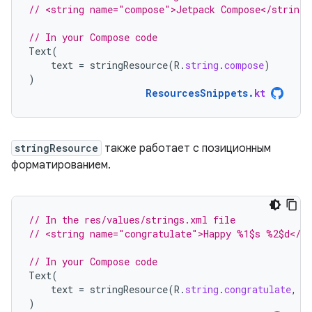
// <string name="compose">Jetpack Compose</string>
// In your Compose code
Text
(
text
=
stringResource
(
R
.
string
.
compose
)
)
ResourcesSnippets
.
kt
stringResource
также работает с позиционным
форматированием.
// In the res/values/strings.xml file
// <string name="congratulate">Happy %1$s %2$d</st
// In your Compose code
Text
(
text
=
stringResource
(
R
.
string
.
congratulate
,
"
)