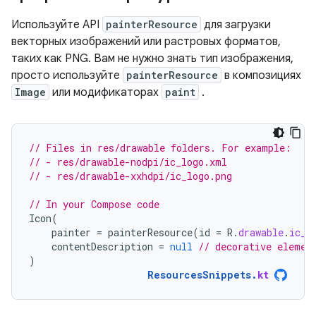
Используйте API
painterResource
для загрузки
векторных изображений или растровых форматов,
таких как PNG. Вам не нужно знать тип изображения,
просто используйте
painterResource
в композициях
Image
или модификаторах
paint
.
// Files in res/drawable folders. For example:
// - res/drawable-nodpi/ic_logo.xml
// - res/drawable-xxhdpi/ic_logo.png
// In your Compose code
Icon
(
painter
=
painterResource
(
id
=
R
.
drawable
.
ic_l
contentDescription
=
null
// decorative elemen
)
ResourcesSnippets
.
kt