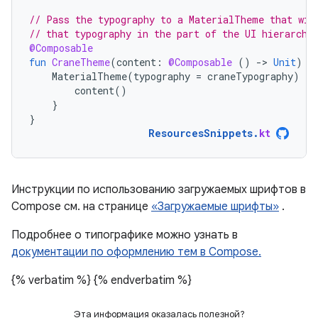
// Pass the typography to a MaterialTheme that wil
// that typography in the part of the UI hierarchy
@Composable
fun
CraneTheme
(
content
:
@Composable
()
-
>
Unit
)
{
MaterialTheme
(
typography
=
craneTypography
)
{
content
()
}
}
ResourcesSnippets
.
kt
Инструкции по использованию загружаемых шрифтов в
Compose см. на странице
«Загружаемые шрифты»
.
Подробнее о типографике можно узнать в
документации по оформлению тем в Compose.
{% verbatim %}
{% endverbatim %}
Эта информация оказалась полезной?