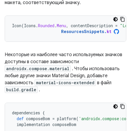
макета, соответствующий значку.
Icon
(
Icons
.
Rounded
.
Menu
,
contentDescription
=
"Loc
ResourcesSnippets
.
kt
Некоторые из наиболее часто используемых значков
доступны в составе зависимости
androidx.compose.material
. Чтобы использовать
любые другие значки Material Design, добавьте
зависимость
material-icons-extended
в файл
build.gradle
.
dependencies
{
def
composeBom
=
platform
(
'androidx.compose:com
implementation
composeBom