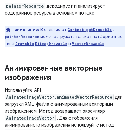
painterResource
декодирует и анализирует
содержимое ресурса в основном потоке.
Примечание:
В отличие от
,
Context.getDrawable
может загружать только платформенные
painterResource
типы
и
.
Drawable
BitmapDrawable
VectorDrawable
Анимированные векторные
изображения
Используйте API
AnimatedImageVector.animatedVectorResource
для
загрузки XML-файла с анимированным векторным
изображением. Метод возвращает экземпляр
AnimatedImageVector
. Для отображения
анимированного изображения используйте метод