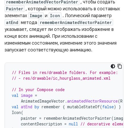
rememberAnimatedVectorPainter
, чтобы создать
Painter
, который можно использовать в составных
элементах
Image
и
Icon
. Логический параметр
atEnd
метода
rememberAnimatedVectorPainter
указывает, следует ли отображать изображение в
конце всех анимаций. При использовании с
изменяемым состоянием, изменение этого значения
запускает соответствующую анимацию.
// Files in res/drawable folders. For example:
// - res/drawable/ic_hourglass_animated.xml
// In your Compose code
val
image
=
AnimatedImageVector
.
animatedVectorResource
(
R
.
d
val
atEnd
by
remember
{
mutableStateOf
(
false
)
}
Icon
(
painter
=
rememberAnimatedVectorPainter
(
image
,
contentDescription
=
null
// decorative elemen