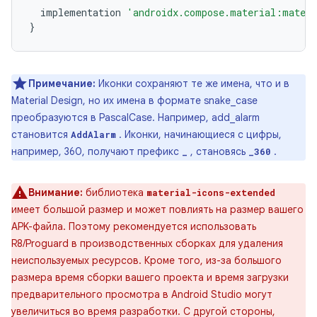
implementation
'androidx.compose.material:materi
}
Примечание:
Иконки сохраняют те же имена, что и в
Material Design, но их имена в формате snake_case
преобразуются в PascalCase. Например, add_alarm
становится
. Иконки, начинающиеся с цифры,
AddAlarm
например, 360, получают префикс
, становясь
.
_
_360
Внимание:
библиотека
material-icons-extended
имеет большой размер и может повлиять на размер вашего
APK-файла. Поэтому рекомендуется использовать
R8/Proguard в производственных сборках для удаления
неиспользуемых ресурсов. Кроме того, из-за большого
размера время сборки вашего проекта и время загрузки
предварительного просмотра в Android Studio могут
увеличиться во время разработки. С другой стороны,