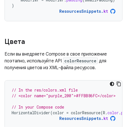
)
ResourcesSnippets
.
kt
Цвета
Если вы внедряете Compose в свое приложение
поэтапно, используйте API
colorResource
для
получения цветов из XML-файла ресурсов.
// In the res/colors.xml file
// <color name="purple_200">#FFBB86FC</color>
// In your Compose code
HorizontalDivider
(
color
=
colorResource
(
R
.
color
.
pu
ResourcesSnippets
.
kt