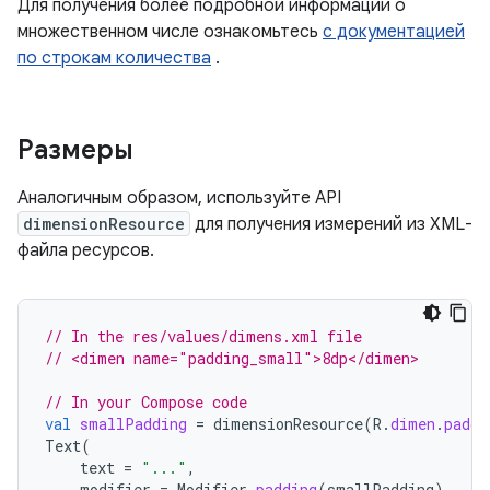
Для получения более подробной информации о
множественном числе ознакомьтесь
с документацией
по строкам количества
.
Размеры
Аналогичным образом, используйте API
dimensionResource
для получения измерений из XML-
файла ресурсов.
// In the res/values/dimens.xml file
// <dimen name="padding_small">8dp</dimen>
// In your Compose code
val
smallPadding
=
dimensionResource
(
R
.
dimen
.
paddi
Text
(
text
=
"..."
,
modifier
=
Modifier
.
padding
(
smallPadding
)