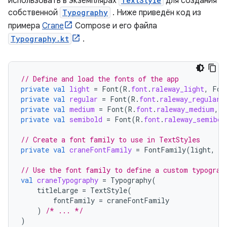
использовать в экземплярах
TextStyle
для создания
собственной
Typography
. Ниже приведён код из
примера
Crane
Compose и его файла
Typography.kt
.
// Define and load the fonts of the app
private
val
light
=
Font
(
R
.
font
.
raleway_light
,
Fon
private
val
regular
=
Font
(
R
.
font
.
raleway_regular
,
private
val
medium
=
Font
(
R
.
font
.
raleway_medium
,
F
private
val
semibold
=
Font
(
R
.
font
.
raleway_semibol
// Create a font family to use in TextStyles
private
val
craneFontFamily
=
FontFamily
(
light
,
re
// Use the font family to define a custom typograp
val
craneTypography
=
Typography
(
titleLarge
=
TextStyle
(
fontFamily
=
craneFontFamily
)
/* ... */
)