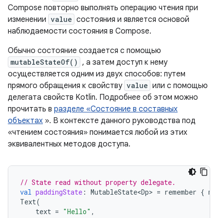
Compose повторно выполнять операцию чтения при
изменении
value
состояния и является основой
наблюдаемости состояния в Compose.
Обычно состояние создается с помощью
mutableStateOf()
, а затем доступ к нему
осуществляется одним из двух способов: путем
прямого обращения к свойству
value
или с помощью
делегата свойств Kotlin. Подробнее об этом можно
прочитать в
разделе «Состояние в составных
объектах
». В контексте данного руководства под
«чтением состояния» понимается любой из этих
эквивалентных методов доступа.
// State read without property delegate.
val
paddingState
:
MutableState<Dp>
=
remember
{
mu
Text
(
text
=
"Hello"
,