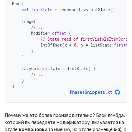
Box
{
val
listState
=
rememberLazyListState
()
Image
(
// ...
Modifier
.
offset
{
// State read of firstVisibleItemScrol
IntOffset
(
x
=
0
,
y
=
listState
.
firstVi
}
)
LazyColumn
(
state
=
listState
)
{
// ...
}
}
PhasesSnippets
.
kt
Почему же это более производительно? Блок лямбда,
который вы передаете модификатору, вызывается на
этапе
компоновки
(а именно, на этапе размещения), а