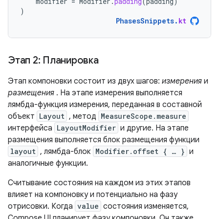
modifier
=
Modifier
.
padding
(
padding
)
)
PhasesSnippets
.
kt
Этап 2: Планировка
Этап компоновки состоит из двух шагов:
измерения
и
размещения
. На этапе измерения выполняется
лямбда-функция измерения, переданная в составной
объект
Layout
, метод
MeasureScope.measure
интерфейса
LayoutModifier
и другие. На этапе
размещения выполняется блок размещения функции
layout
, лямбда-блок
Modifier.offset { … }
и
аналогичные функции.
Считывание состояния на каждом из этих этапов
влияет на компоновку и потенциально на фазу
отрисовки. Когда
value
состояния изменяется,
Compose UI планирует фазу компоновки. Он также