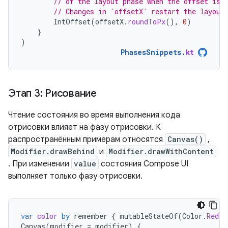
// of the layout phase when the offset is 
// Changes in `offsetX` restart the layout
IntOffset
(
offsetX
.
roundToPx
(),
0
)
}
)
PhasesSnippets
.
kt
Этап 3: Рисование
Чтение состояния во время выполнения кода
отрисовки влияет на фазу отрисовки. К
распространённым примерам относятся
Canvas()
,
Modifier.drawBehind
и
Modifier.drawWithContent
. При изменении
value
состояния Compose UI
выполняет только фазу отрисовки.
var
color
by
remember
{
mutableStateOf
(
Color
.
Red
)
Canvas
(
modifier
=
modifier
)
{