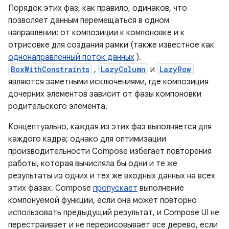
Порядок этих фаз, как правило, одинаков, что
позволяет данным перемещаться в одном
направлении: от композиции к компоновке и к
отрисовке для создания рамки (также известное как
однонаправленный поток данных
).
BoxWithConstraints
,
LazyColumn
и
LazyRow
являются заметными исключениями, где композиция
дочерних элементов зависит от фазы компоновки
родительского элемента.
Концептуально, каждая из этих фаз выполняется для
каждого кадра; однако для оптимизации
производительности Compose избегает повторения
работы, которая вычисляла бы одни и те же
результаты из одних и тех же входных данных на всех
этих фазах. Compose
пропускает
выполнение
компонуемой функции, если она может повторно
использовать предыдущий результат, и Compose UI не
перестраивает и не перерисовывает все дерево, если