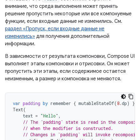
внимание, что среда выполнения может принять
решение пропустить некоторые или все компонуемые
функции, если входные данные не изменились. См.
раздел «Пропуск, если входные данные не
изменились»
для получения дополнительной
информации.
В зависимости от результата компоновки, Compose UI
выполняет этапы компоновки и отрисовки. Он может
пропустить эти этапы, если содержимое остается
неизменным, а размер и компоновка не меняются.
var
padding
by
remember
{
mutableStateOf
(
8.
dp
)
}
Text
(
text
=
"Hello"
,
// The `padding` state is read in the composit
// when the modifier is constructed.
// Changes in `padding` will invoke recomposit