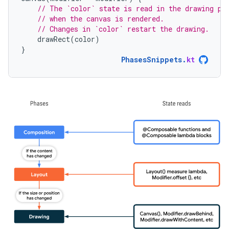
// The `color` state is read in the drawing ph
// when the canvas is rendered.
// Changes in `color` restart the drawing.
drawRect
(
color
)
}
PhasesSnippets
.
kt