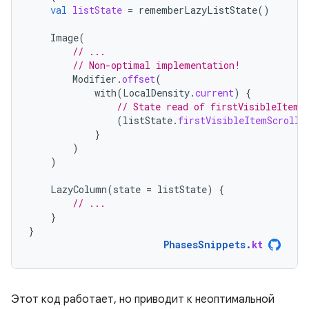
val
listState
=
rememberLazyListState
()
Image
(
// ...
// Non-optimal implementation!
Modifier
.
offset
(
with
(
LocalDensity
.
current
)
{
// State read of firstVisibleItemS
(
listState
.
firstVisibleItemScrollO
}
)
)
LazyColumn
(
state
=
listState
)
{
// ...
}
}
PhasesSnippets
.
kt
Этот код работает, но приводит к неоптимальной