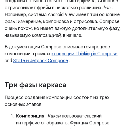
создания пользовательского интерфейса, Compose
отрисовывает фрейм в несколько различных
фаз
.
Например, система Android View имеет три основные
фазы: измерение, компоновка и отрисовка. Compose
очень похож, но имеет важную дополнительную фазу,
называемую
композицией,
в начале.
В документации Compose описывается процесс
композиции в рамках
концепции Thinking in Compose
and
State и Jetpack Compose
.
Три фазы каркаса
Процесс создания композиции состоит из трех
основных этапов:
Композиция
:
Какой
пользовательский
интерфейс отображать. Функция Compose