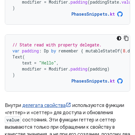
modifier
=
Modifier
.
padding
(
paddingState
.
value
)
PhasesSnippets
.
kt
// State read with property delegate.
var
padding
:
Dp
by
remember
{
mutableStateOf
(
8.
dp
)
Text
(
text
=
"Hello"
,
modifier
=
Modifier
.
padding
(
padding
)
)
PhasesSnippets
.
kt
Внутри
делегата свойства
используются функции
«геттер» и «сеттер» для доступа и обновления
value
состояния. Эти функции геттер и сеттер
вызываются только при обращении к свойству в
качестве значения, а не при его создании, поэтому два