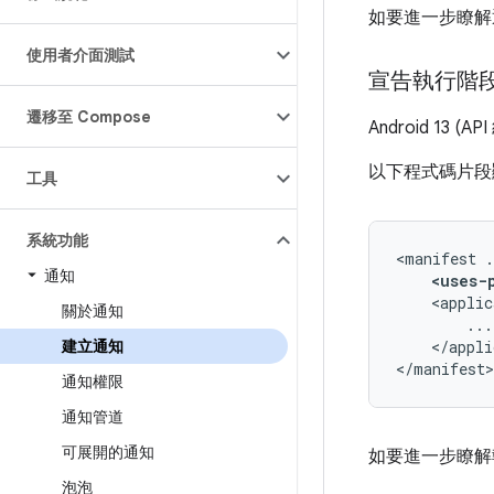
如要進一步瞭解
使用者介面測試
宣告執行階
遷移至 Compose
Android 1
以下程式碼片段
工具
系統功能
<manifest
通知
<uses-
<applic
關於通知
</appli
建立通知
</manifest>
通知權限
通知管道
可展開的通知
如要進一步瞭解
泡泡