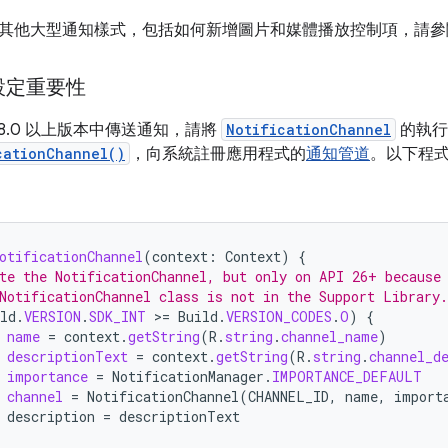
其他大型通知樣式，包括如何新增圖片和媒體播放控制項，請參
設定重要性
id 8.0 以上版本中傳送通知，請將
NotificationChannel
的執行
cationChannel()
，向系統註冊應用程式的
通知管道
。以下程
otificationChannel
(
context
:
Context
)
{
te the NotificationChannel, but only on API 26+ because
NotificationChannel class is not in the Support Library.
ld
.
VERSION
.
SDK_INT
>
=
Build
.
VERSION_CODES
.
O
)
{
name
=
context
.
getString
(
R
.
string
.
channel_name
)
descriptionText
=
context
.
getString
(
R
.
string
.
channel_d
importance
=
NotificationManager
.
IMPORTANCE_DEFAULT
channel
=
NotificationChannel
(
CHANNEL_ID
,
name
,
import
description
=
descriptionText