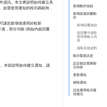
件資訊。本文將說明如何建立具
新增動作按鈕
。如需使用通知的程式碼範例，
新增直接回覆動
作
PI 可讓您新增僅適用於較新
新增回覆按鈕
容性。不過，部分功能 (例如內嵌回覆
從回覆中擷取
使用者輸入內
容
擷取其他資料
顯示緊急訊息
設定鎖定螢幕顯
容。本節說明如何建立通知，讓
示內容
更新通知
移除通知
訊息應用程式最
佳做法