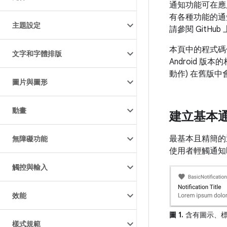
通知功能可在應
有各種功能的通知
主題設定
請參閱 GitHub
本頁中的程式碼使用
文字和字體排版
Android 版
動作) 在舊版
圖片與圖形
動畫
建立基本
最基本且精簡的
無障礙功能
使用者輕觸通知
觸控與輸入
效能
圖 1.
含有圖示、標
樣式規範