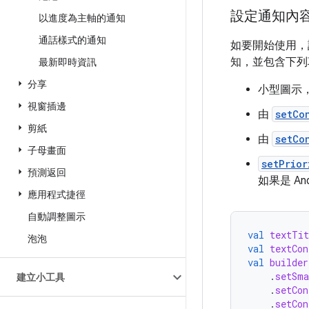
設定通知內
以進度為主軸的通知
通話樣式的通知
如要開始使用
知，並包含下列
最新即時資訊
分享
小型圖示
視窗插邊
由
setCo
剪紙
由
setCo
子母畫面
setPrior
預測返回
如果是 A
應用程式捷徑
自動調整圖示
val
textTit
泡泡
val
textCon
val
builder
.
setSma
建立小工具
.
setCon
.
setCon