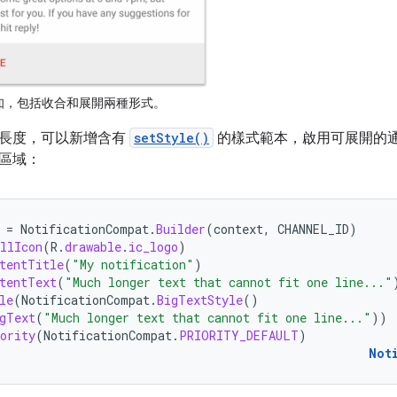
知，包括收合和展開兩種形式。
長度，可以新增含有
setStyle()
的樣式範本，啟用可展開的
區域：
=
NotificationCompat
.
Builder
(
context
,
CHANNEL_ID
)
llIcon
(
R
.
drawable
.
ic_logo
)
tentTitle
(
"My notification"
)
tentText
(
"Much longer text that cannot fit one line..."
le
(
NotificationCompat
.
BigTextStyle
()
gText
(
"Much longer text that cannot fit one line..."
))
ority
(
NotificationCompat
.
PRIORITY_DEFAULT
)
Not