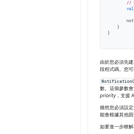
// 
val
not
}
}
由於您必須先建立
段程式碼。您可
Notification
數。這個參數會
priority
，支援 A
雖然您必須設定
能會根據其他因
如要進一步瞭解