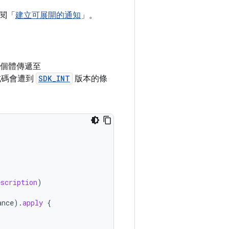
閱「
建立可展開的通知
」。
個體傳遞至
式碼會遭到
SDK_INT
版本的條
escription
)
ance
).
apply
{