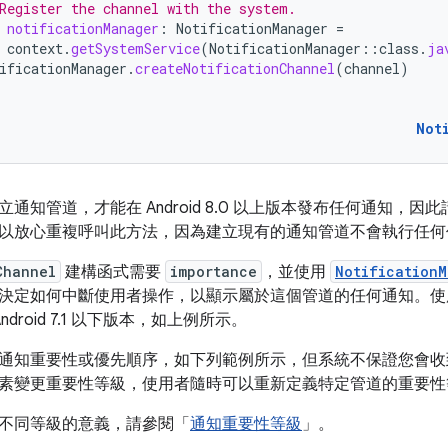
Register the channel with the system.
notificationManager
:
NotificationManager
=
context
.
getSystemService
(
NotificationManager
::
class
.
ja
ificationManager
.
createNotificationChannel
(
channel
)
Not
通知管道，才能在 Android 8.0 以上版本發布任何通知，
以放心重複呼叫此方法，因為建立現有的通知管道不會執行任何
Channel
建構函式需要
importance
，並使用
NotificationM
決定如何中斷使用者操作，以顯示屬於這個管道的任何通知。
ndroid 7.1 以下版本，如上例所示。
通知重要性或優先順序，如下列範例所示，但系統不保證您會收
素變更重要性等級，使用者隨時可以重新定義特定管道的重要性
不同等級的意義，請參閱「
通知重要性等級
」。