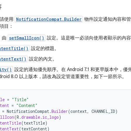
容
，請使用
NotificationCompat.Builder
物件設定通知內容和管
項目：
，由
setSmallIcon()
設定。這是唯一必須向使用者顯示的內容
ntentTitle()
設定的標題。
ntentText()
設定的內文。
ity()
設定的通知優先順序。在 Android 7.1 和更早版本中
ndroid 8.0 以上版本，請改為設定管道重要性，如下一節所示。
le
=
"Title"
tent
=
"Content"
=
NotificationCompat
.
Builder
(
context
,
CHANNEL_ID
)
llIcon
(
R
.
drawable
.
ic_logo
)
tentTitle
(
textTitle
)
tentText
(
textContent
)