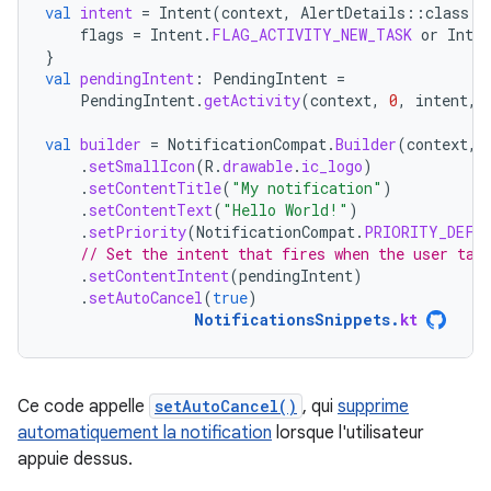
val
intent
=
Intent
(
context
,
AlertDetails
::
class
.
j
flags
=
Intent
.
FLAG_ACTIVITY_NEW_TASK
or
Inten
}
val
pendingIntent
:
PendingIntent
=
PendingIntent
.
getActivity
(
context
,
0
,
intent
,
val
builder
=
NotificationCompat
.
Builder
(
context
,
.
setSmallIcon
(
R
.
drawable
.
ic_logo
)
.
setContentTitle
(
"My notification"
)
.
setContentText
(
"Hello World!"
)
.
setPriority
(
NotificationCompat
.
PRIORITY_DEFA
// Set the intent that fires when the user tap
.
setContentIntent
(
pendingIntent
)
.
setAutoCancel
(
true
)
NotificationsSnippets
.
kt
Ce code appelle
setAutoCancel()
, qui
supprime
automatiquement la notification
lorsque l'utilisateur
appuie dessus.