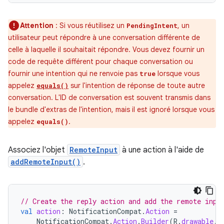
Attention
: Si vous réutilisez un
, un
PendingIntent
utilisateur peut répondre à une conversation différente de
celle à laquelle il souhaitait répondre. Vous devez fournir un
code de requête différent pour chaque conversation ou
fournir une intention qui ne renvoie pas
lorsque vous
true
appelez
sur l'intention de réponse de toute autre
equals()
conversation. L'ID de conversation est souvent transmis dans
le bundle d'extras de l'intention, mais il est ignoré lorsque vous
appelez
.
equals()
Associez l'objet
RemoteInput
à une action à l'aide de
addRemoteInput()
.
// Create the reply action and add the remote inpu
val
action
:
NotificationCompat
.
Action
=
NotificationCompat
.
Action
.
Builder
(
R
.
drawable
.
r