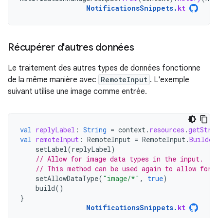
NotificationsSnippets
.
kt
Récupérer d'autres données
Le traitement des autres types de données fonctionne
de la même manière avec
RemoteInput
. L'exemple
suivant utilise une image comme entrée.
val
replyLabel
:
String
=
context
.
resources
.
getStri
val
remoteInput
:
RemoteInput
=
RemoteInput
.
Builder
setLabel
(
replyLabel
)
// Allow for image data types in the input.
// This method can be used again to allow for 
setAllowDataType
(
"image/*"
,
true
)
build
()
}
NotificationsSnippets
.
kt