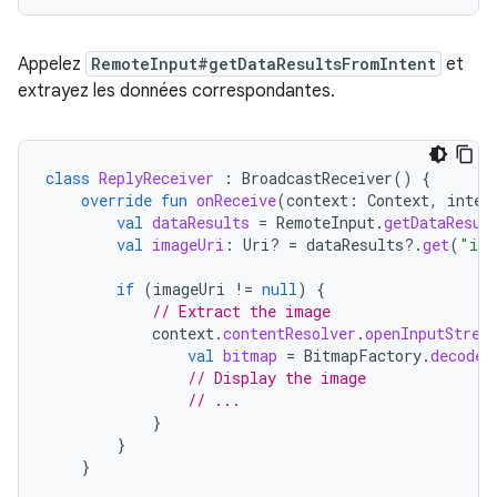
Appelez
RemoteInput#getDataResultsFromIntent
et
extrayez les données correspondantes.
class
ReplyReceiver
:
BroadcastReceiver
()
{
override
fun
onReceive
(
context
:
Context
,
inten
val
dataResults
=
RemoteInput
.
getDataResul
val
imageUri
:
Uri? 
=
dataResults
?.
get
(
"ima
if
(
imageUri
!=
null
)
{
// Extract the image
context
.
contentResolver
.
openInputStrea
val
bitmap
=
BitmapFactory
.
decodeS
// Display the image
// ...
}
}
}