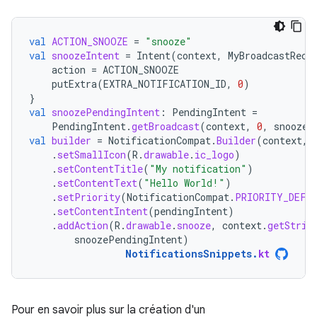
val
ACTION_SNOOZE
=
"snooze"
val
snoozeIntent
=
Intent
(
context
,
MyBroadcastRece
action
=
ACTION_SNOOZE
putExtra
(
EXTRA_NOTIFICATION_ID
,
0
)
}
val
snoozePendingIntent
:
PendingIntent
=
PendingIntent
.
getBroadcast
(
context
,
0
,
snoozeI
val
builder
=
NotificationCompat
.
Builder
(
context
,
.
setSmallIcon
(
R
.
drawable
.
ic_logo
)
.
setContentTitle
(
"My notification"
)
.
setContentText
(
"Hello World!"
)
.
setPriority
(
NotificationCompat
.
PRIORITY_DEFA
.
setContentIntent
(
pendingIntent
)
.
addAction
(
R
.
drawable
.
snooze
,
context
.
getStrin
snoozePendingIntent
)
NotificationsSnippets
.
kt
Pour en savoir plus sur la création d'un