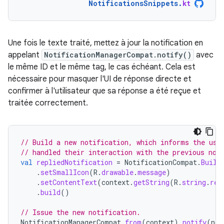
NotificationsSnippets
.
kt
Une fois le texte traité, mettez à jour la notification en
appelant
NotificationManagerCompat.notify()
avec
le même ID et le même tag, le cas échéant. Cela est
nécessaire pour masquer l'UI de réponse directe et
confirmer à l'utilisateur que sa réponse a été reçue et
traitée correctement.
// Build a new notification, which informs the use
// handled their interaction with the previous not
val
repliedNotification
=
NotificationCompat
.
Build
.
setSmallIcon
(
R
.
drawable
.
message
)
.
setContentText
(
context
.
getString
(
R
.
string
.
rep
.
build
()
// Issue the new notification.
NotificationManagerCompat
.
from
(
context
).
notify
(
not