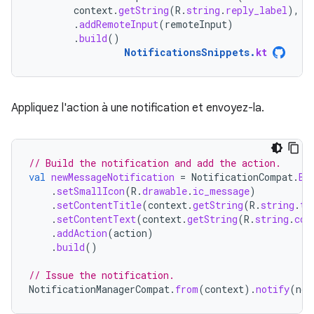
context
.
getString
(
R
.
string
.
reply_label
),
r
.
addRemoteInput
(
remoteInput
)
.
build
()
NotificationsSnippets
.
kt
Appliquez l'action à une notification et envoyez-la.
// Build the notification and add the action.
val
newMessageNotification
=
NotificationCompat
.
Bu
.
setSmallIcon
(
R
.
drawable
.
ic_message
)
.
setContentTitle
(
context
.
getString
(
R
.
string
.
ti
.
setContentText
(
context
.
getString
(
R
.
string
.
con
.
addAction
(
action
)
.
build
()
// Issue the notification.
NotificationManagerCompat
.
from
(
context
).
notify
(
not