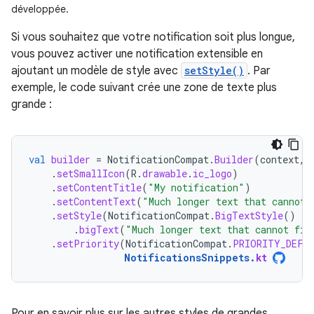
développée.
Si vous souhaitez que votre notification soit plus longue,
vous pouvez activer une notification extensible en
ajoutant un modèle de style avec
setStyle()
. Par
exemple, le code suivant crée une zone de texte plus
grande :
val
builder
=
NotificationCompat
.
Builder
(
context
,
.
setSmallIcon
(
R
.
drawable
.
ic_logo
)
.
setContentTitle
(
"My notification"
)
.
setContentText
(
"Much longer text that cannot 
.
setStyle
(
NotificationCompat
.
BigTextStyle
()
.
bigText
(
"Much longer text that cannot fit
.
setPriority
(
NotificationCompat
.
PRIORITY_DEFA
NotificationsSnippets
.
kt
Pour en savoir plus sur les autres styles de grandes