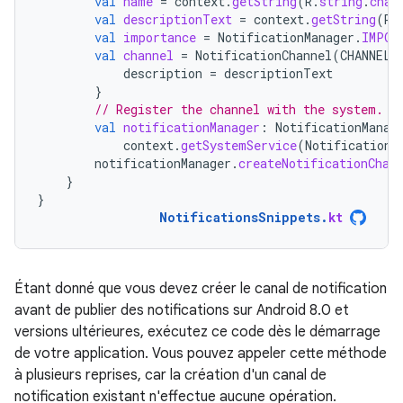
val
name
=
context
.
getString
(
R
.
string
.
chan
val
descriptionText
=
context
.
getString
(
R
.
val
importance
=
NotificationManager
.
IMPOR
val
channel
=
NotificationChannel
(
CHANNEL_
description
=
descriptionText
}
// Register the channel with the system.
val
notificationManager
:
NotificationManag
context
.
getSystemService
(
NotificationM
notificationManager
.
createNotificationChan
}
}
NotificationsSnippets
.
kt
Étant donné que vous devez créer le canal de notification
avant de publier des notifications sur Android 8.0 et
versions ultérieures, exécutez ce code dès le démarrage
de votre application. Vous pouvez appeler cette méthode
à plusieurs reprises, car la création d'un canal de
notification existant n'effectue aucune opération.