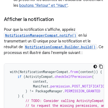
les
boutons "Retour" et "Haut"
.
Afficher la notification
Pour que la notification s'affiche, appelez
NotificationManagerCompat.notify()
en lui
transmettant un ID unique pour la notification et le
résultat de
NotificationCompat.Builder.build()
. Ce
processus est illustré dans l'exemple suivant :
with
(
NotificationManagerCompat
.
from
(
context
))
{
if
(
ActivityCompat
.
checkSelfPermission
(
context
,
Manifest
.
permission
.
POST_NOTIFICATION
)
!=
PackageManager
.
PERMISSION_GRANTED
)
{
// TODO: Consider calling ActivityCompat#r
// to request the missing permissions, and