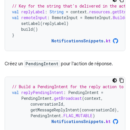
// Key for the string that's delivered in the acti
val
replyLabel
:
String
=
context
.
resources
.
getStri
val
remoteInput
:
RemoteInput
=
RemoteInput
.
Builder
setLabel
(
replyLabel
)
build
()
}
NotificationsSnippets
.
kt
Créez un
PendingIntent
pour l'action de réponse.
// Build a PendingIntent for the reply action to t
val
replyPendingIntent
:
PendingIntent
=
PendingIntent
.
getBroadcast
(
context
,
conversationId
,
getMessageReplyIntent
(
conversationId
),
PendingIntent
.
FLAG_MUTABLE
)
NotificationsSnippets
.
kt