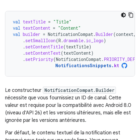
val
textTitle
=
"Title"
val
textContent
=
"Content"
val
builder
=
NotificationCompat
.
Builder
(
context
,
.
setSmallIcon
(
R
.
drawable
.
ic_logo
)
.
setContentTitle
(
textTitle
)
.
setContentText
(
textContent
)
.
setPriority
(
NotificationCompat
.
PRIORITY_DEFA
NotificationsSnippets
.
kt
Le constructeur
NotificationCompat.Builder
nécessite que vous fournissiez un ID de canal. Cette
valeur est requise pour la compatibilité avec Android 8.0
(niveau d'API 26) et les versions ultérieures, mais elle est
ignorée par les versions antérieures.
Par défaut, le contenu textuel de la notification est