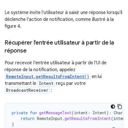
Le système invite l'utilisateur à saisir une réponse lorsqu'il
déclenche l'action de notification, comme illustré à la
figure 4.
Récupérer l'entrée utilisateur à partir de la
réponse
Pour recevoir l'entrée utilisateur à partir de l'UI de
réponse de la notification, appelez
RemoteInput.getResultsFromIntent()
en lui
transmettant le
Intent
reçu par votre
BroadcastReceiver
:
private
fun
getMessageText
(
intent
:
Intent
):
CharSe
return
RemoteInput
.
getResultsFromIntent
(
intent
}