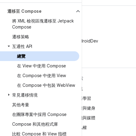
遷移至 Compose
將 XML 檢視區塊遷移至 Jetpack
Compose
X
遷移策略
在 X 中追蹤 @AndroidDev
互通性 API
總覽
在 View 中使用 Compose
在 Compose 中使用 View
深入瞭解 ANDROID
探索
在 Compose 中包裝 Web
View
Android
遊戲
常見遷移情境
企業專用 Android
機器學習
其他考量
安全性
健康與健身
在團隊專案中採用 Compose
原始碼
相機與媒體
Compose 和其他程式庫
新聞
隱私權
比較 Compose 和 View 指標