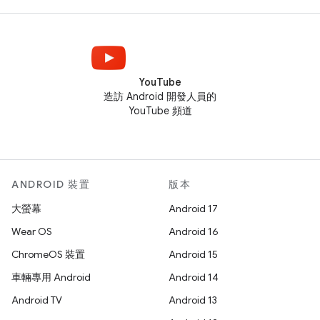
YouTube
造訪 Android 開發人員的
YouTube 頻道
ANDROID 裝置
版本
大螢幕
Android 17
Wear OS
Android 16
ChromeOS 裝置
Android 15
車輛專用 Android
Android 14
Android TV
Android 13