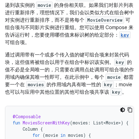
递到该实例的
movie
的身份相关联。如果我们对影片列表
进行重新排序，理想情况下，我们会以类似方式在组合树中
对实例进行重新排序，而不是将每个
MovieOverview
可
组合项与不同影片实例进行重组。您可以使用 Compose 来
告诉运行时，您要使用哪些值来标识树的给定部分：
key
可组合项。
通过调用带有一个或多个传入值的键可组合项来封装代码
块，这些值将被组合以用于在组合中标识该实例。
key
的
值不必是全局唯一的，只需要在调用点处调用可组合项的作
用域内确保其唯一性即可。
在此示例中，每个
movie
都需
要一个在
movies
的作用域内具有唯一性的
key
；movie
也可以与应用中其他位置的其他可组合项共享该
key
。
@Composable
fun
MoviesScreenWithKey
(
movies
:
List<Movie>
)
{
Column
{
for
(
movie
in
movies
)
{