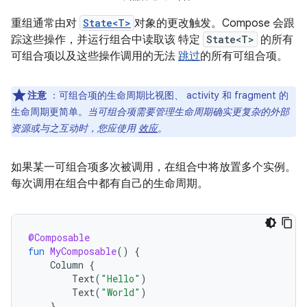
重组通常由对
State<T>
对象的更改触发。Compose 会跟
踪这些操作，并运行组合中读取该 特定
State<T>
的所有
可组合项以及这些操作调用的无法
跳过
的所有可组合项。
注意
：可组合项的生命周期比视图、 activity 和 fragment 的
生命周期更简单。
当可组合项需要管理生命周期确实更复杂的外部
资源或与之互动时，您应使用
效应
。
如果某一可组合项多次被调用，在组合中将放置多个实例。
每次调用在组合中都有自己的生命周期。
@Composable
fun
MyComposable
()
{
Column
{
Text
(
"Hello"
)
Text
(
"World"
)
}