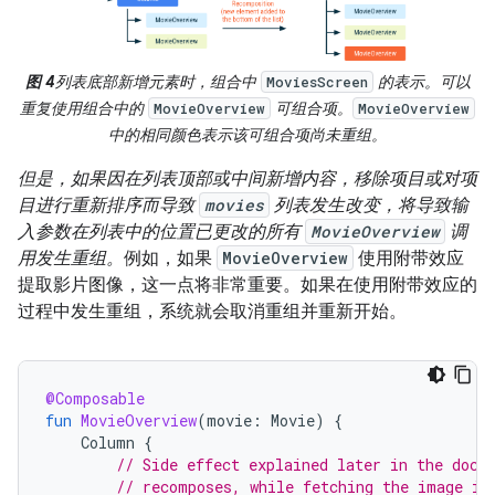
图 4
列表底部新增元素时，组合中
的表示。可以
MoviesScreen
重复使用组合中的
可组合项。
MovieOverview
MovieOverview
中的相同颜色表示该可组合项尚未重组。
但是，如果因在列表顶部或中间新增内容，移除项目或对项
目进行重新排序而导致
movies
列表发生改变，将导致输
入参数在列表中的位置已更改的所有
MovieOverview
调
用发生重组。
例如，如果
MovieOverview
使用附带效应
提取影片图像，这一点将非常重要。如果在使用附带效应的
过程中发生重组，系统就会取消重组并重新开始。
@Composable
fun
MovieOverview
(
movie
:
Movie
)
{
Column
{
// Side effect explained later in the docs
// recomposes, while fetching the image is