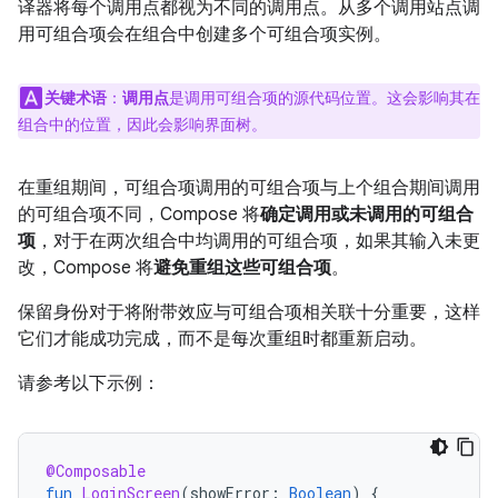
译器将每个调用点都视为不同的调用点。从多个调用站点调
用可组合项会在组合中创建多个可组合项实例。
关键术语
：
调用点
是调用可组合项的源代码位置。
这会影响其在
组合中的位置，因此会影响界面树。
在重组期间，可组合项调用的可组合项与上个组合期间调用
的可组合项不同，Compose 将
确定调用或未调用的可组合
项
，对于在两次组合中均调用的可组合项，如果其输入未更
改，Compose 将
避免重组这些可组合项
。
保留身份对于将附带效应与可组合项相关联十分重要，这样
它们才能成功完成，而不是每次重组时都重新启动。
请参考以下示例：
@Composable
fun
LoginScreen
(
showError
:
Boolean
)
{