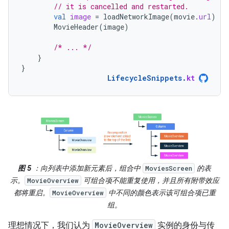
// it is cancelled and restarted.
val
image
=
loadNetworkImage
(
movie
.
url
)
MovieHeader
(
image
)
/* ... */
}
}
LifecycleSnippets
.
kt
图 5
：向列表中添加新元素后，组合中
的表
MoviesScreen
示。
可组合项不能重复使用，并且所有附带效应
MovieOverview
都将重启。
中不同的颜色表示该可组合项已重
MovieOverview
组。
理想情况下，我们认为
MovieOverview
实例的身份与传