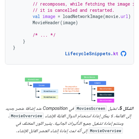
// recomposes, while fetching the image is
// it is cancelled and restarted.
val
image
=
loadNetworkImage
(
movie
.
url
)
MovieHeader
(
image
)
/* ... */
}
}
LifecycleSnippets
.
kt
الشكل 5.
تمثيل
في Composition عند إضافة عنصر جديد
MoviesScreen
إلى القائمة. لا يمكن إعادة استخدام الدوال القابلة للإنشاء
،
MovieOverview
وستتم إعادة تشغيل جميع التأثيرات الجانبية. يشير اللون المختلف في
إلى أنّه تمت إعادة إنشاء العنصر القابل للإنشاء.
MovieOverview