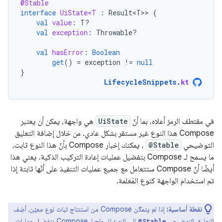
@Stable
interface
UiState<T
:
Result<T>
>
{
val
value
:
T?
val
exception
:
Throwable?
val
hasError
:
Boolean
get
()
=
exception
!=
null
}
LifecycleSnippets
.
kt
في مقتطف الرمز أعلاه، بما أنّ
UiState
هي واجهة، يمكن أن يعتبر
Compose هذا النوع غير مستقر بشكل عادي. من خلال إضافة التعليق
التوضيحي
@Stable
، يمكنك إخبار Compose بأنّ هذا النوع ثابت،
ما يسمح لـ Compose بتفضيل عمليات إعادة التركيب الذكية. يعني هذا
أيضًا أنّ Compose ستتعامل مع جميع عمليات التنفيذ على أنّها ثابتة إذا
تم استخدام الواجهة كنوع المَعلمة.
نقطة أساسية:
إذا لم يتمكّن Compose من استنتاج ثبات نوع معيّن، أضِف
التعليق التوضيحي
إلى النوع للسماح لـ Compose بتفضيل عمليات
@Stable