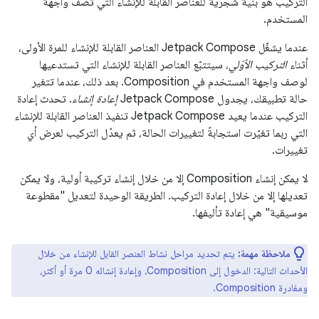
التركيب هو بنية شجرية للعناصر القابلة للإنشاء التي تصف واجهة
المستخدم.
عندما يشغّل Jetpack Compose العناصر القابلة للإنشاء للمرة الأولى،
أثناء
التركيب الأوّلي
، سيتتبّع العناصر القابلة للإنشاء التي تستدعيها
لوصف واجهة المستخدم في Composition. بعد ذلك، عندما تتغير
حالة تطبيقك، يجدول Jetpack Compose
إعادة إنشاء
. تحدث إعادة
التركيب عندما يعيد Jetpack Compose تنفيذ العناصر القابلة للإنشاء
التي ربما تغيّرت استجابةً لتغييرات الحالة، ثم يعدّل التركيب لعرض أي
تغييرات.
لا يمكن إنشاء Composition إلا من خلال إنشاء تركيبة أولية، ولا يمكن
تعديلها إلا من خلال إعادة التركيب. الطريقة الوحيدة لتعديل "مقطوعة
موسيقية" هي إعادة تأليفها.
ملاحظة مهمة:
يتم تحديد مراحل نشاط العنصر القابل للإنشاء من خلال
الأحداث التالية: الدخول إلى Composition، وإعادة إنشائه 0 مرة أو أكثر،
ومغادرة Composition.