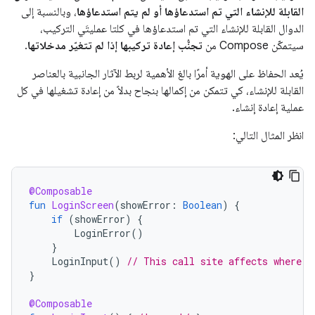
القابلة للإنشاء التي تم استدعاؤها أو لم يتم استدعاؤها
، وبالنسبة إلى
الدوال القابلة للإنشاء التي تم استدعاؤها في كلتا عمليتَي التركيب،
سيتمكّن Compose من
تجنُّب إعادة تركيبها إذا لم تتغيّر مدخلاتها
.
يُعد الحفاظ على الهوية أمرًا بالغ الأهمية لربط الآثار الجانبية بالعناصر
القابلة للإنشاء، كي تتمكن من إكمالها بنجاح بدلاً من إعادة تشغيلها في كل
عملية إعادة إنشاء.
انظر المثال التالي:
@Composable
fun
LoginScreen
(
showError
:
Boolean
)
{
if
(
showError
)
{
LoginError
()
}
LoginInput
()
// This call site affects where L
}
@Composable