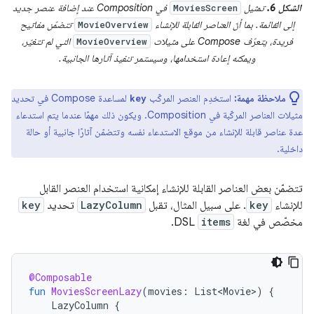
الشكل 6.
تمثيل
في Composition عند إضافة عنصر جديد
MoviesScreen
إلى القائمة. بما أنّ العناصر القابلة للإنشاء
تتضمّن مفاتيح
MovieOverview
فريدة، يتعرّف Compose على مثيلات
التي لم تتغيّر،
MovieOverview
ويمكنه إعادة استخدامها، وسيستمر تنفيذ آثارها الجانبية.
ملاحظة مهمة:
استخدِم العنصر المركّب
لمساعدة Compose في تحديد
key
مثيلات العناصر المركّبة في Composition. ويكون ذلك مهمًا عندما يتم استدعاء
عدة عناصر قابلة للإنشاء من موقع الاستدعاء نفسه وتتضمّن آثارًا جانبية أو حالة
داخلية.
تتضمّن بعض العناصر القابلة للإنشاء إمكانية استخدام العنصر القابل
للإنشاء
key
. على سبيل المثال، تقبل
LazyColumn
تحديد
key
مخصّص في لغة
items
DSL.
@Composable
fun
MoviesScreenLazy
(
movies
:
List<Movie>
)
{
LazyColumn
{