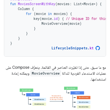
fun
MoviesScreenWithKey
(
movies
:
List<Movie>
)
{
Column
{
for
(
movie
in
movies
)
{
key
(
movie
.
id
)
{
// Unique ID for this 
MovieOverview
(
movie
)
}
}
}
}
LifecycleSnippets
.
kt
مع ما سبق، حتى إذا تغيّرت العناصر في القائمة، يتعرّف Compose على
عمليات الاستدعاء الفردية للدالة
MovieOverview
ويمكنه إعادة
استخدامها.