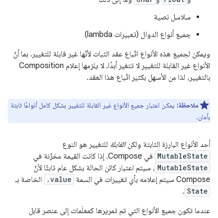
سلاسل نصية
جميع أنواع الدوال (تعبيرات lambda)
ويمكن لجميع هذه الأنواع اتّباع عقد الثبات لأنّها غير قابلة للتغيير. بما أنّ
الأنواع غير القابلة للتغيير لا تتغير أبدًا، لا يلزمها إعلام Composition
بالتغيير، لذا من الأسهل بكثير اتّباع هذا العقد.
ملاحظة:
يمكن اعتبار جميع الأنواع غير القابلة للتغيير بشكل كامل أنواعًا ثابتة
بأمان.
أحد الأنواع البارزة الثابتة ولكن
القابلة
للتغيير هو النوع
MutableState
في Compose. إذا كانت القيمة مخزّنة في
MutableState
، سيتم اعتبار كائن الحالة بشكل عام ثابتًا لأنّ
Compose سيتم إعلامه بأي تغييرات في السمة
.value
الخاصة بـ
.
State
عندما تكون جميع الأنواع التي تم تمريرها كمعلَمات إلى عنصر قابل