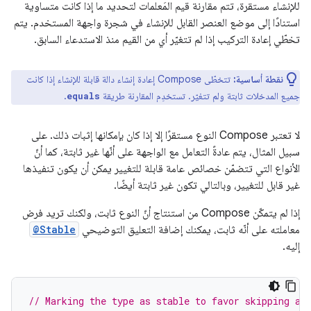
للإنشاء مستقرة، تتم مقارنة قيم المَعلمات لتحديد ما إذا كانت متساوية
استنادًا إلى موضع العنصر القابل للإنشاء في شجرة واجهة المستخدم. يتم
تخطّي إعادة التركيب إذا لم تتغيّر أي من القيم منذ الاستدعاء السابق.
نقطة أساسية:
تتخطّى Compose إعادة إنشاء دالة قابلة للإنشاء إذا كانت
جميع المدخلات ثابتة ولم تتغيّر. تستخدِم المقارنة طريقة
.
equals
لا تعتبر Compose النوع مستقرًا إلا إذا كان بإمكانها إثبات ذلك. على
سبيل المثال، يتم عادةً التعامل مع الواجهة على أنّها غير ثابتة، كما أنّ
الأنواع التي تتضمّن خصائص عامة قابلة للتغيير يمكن أن يكون تنفيذها
غير قابل للتغيير، وبالتالي تكون غير ثابتة أيضًا.
إذا لم يتمكّن Compose من استنتاج أنّ النوع ثابت، ولكنك تريد فرض
معاملته على أنّه ثابت، يمكنك إضافة التعليق التوضيحي
@Stable
إليه.
// Marking the type as stable to favor skipping an