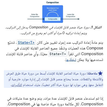
الشكل 1.
دورة حياة عنصر قابل للإنشاء في Composition يدخل إلى التركيب،
ويتم إعادة تركيبه 0 مرة أو أكثر، ثم يخرج من التركيب.
يتم عادةً إعادة التركيب عند إجراء تغيير على كائن
State<T>
. تتتبّع
Compose هذه العمليات وتنفّذ جميع العناصر القابلة للإنشاء في
Composition التي تقرأ
State<T>
معيّنًا، وأي عناصر قابلة للإنشاء
تستدعيها ولا يمكن
تخطّيها
.
ملاحظة:
دورة حياة العناصر القابلة للإنشاء أبسط من دورة حياة طرق العرض
والأنشطة واللقطات. عندما يحتاج عنصر قابل للإنشاء إلى إدارة موارد خارجية أو
التفاعل معها، وهي موارد
لها
دورة حياة أكثر تعقيدًا، عليك استخدام
التأثيرات
.
إذا تم استدعاء عنصر قابل للإنشاء عدة مرات، يتم وضع عدة مثيلات في
Composition. لكل مكالمة دورة حياة خاصة بها في Composition.