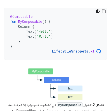
@Composable
fun
MyComposable
()
{
Column
{
Text
(
"Hello"
)
Text
(
"World"
)
}
}
LifecycleSnippets
.
kt
الشكل 2.
تمثيل
في المقطوعة الموسيقية إذا تم استدعاء
MyComposable
عنصر قابل للإنشاء عدة مرات، يتم وضع عدة نُسخ في Composition. يشير