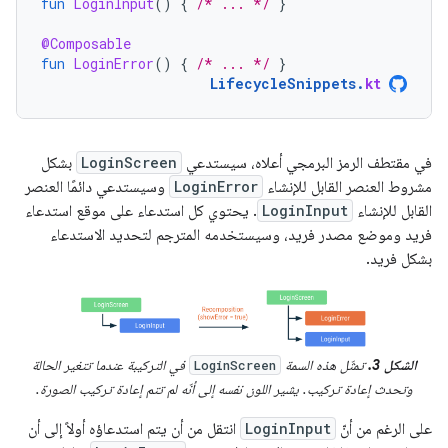
fun
LoginInput
()
{
/* ... */
}
@Composable
fun
LoginError
()
{
/* ... */
}
LifecycleSnippets
.
kt
في مقتطف الرمز البرمجي أعلاه، سيستدعي
LoginScreen
بشكل
مشروط العنصر القابل للإنشاء
LoginError
وسيستدعي دائمًا العنصر
القابل للإنشاء
LoginInput
. يحتوي كل استدعاء على موقع استدعاء
فريد وموضع مصدر فريد، وسيستخدمه المترجم لتحديد الاستدعاء
بشكل فريد.
الشكل 3.
تمثّل هذه السمة
في التركيبة عندما تتغير الحالة
LoginScreen
وتحدث إعادة تركيب. يشير اللون نفسه إلى أنّه لم تتم إعادة تركيب الصورة.
على الرغم من أنّ
LoginInput
انتقل من أن يتم استدعاؤه أولاً إلى أن