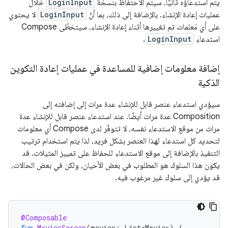
يتم استدعاؤه ثانيًا، سيتم الاحتفاظ بنسخة
LoginInput
خلال
عمليات إعادة الإنشاء. بالإضافة إلى ذلك، بما أنّ
LoginInput
لا يحتوي
على أي مَعلمات تم تغييرها أثناء إعادة الإنشاء، سيتخطّى Compose
استدعاء
LoginInput
.
إضافة معلومات إضافية للمساعدة في عمليات إعادة التكوين
الذكية
سيؤدي استدعاء عنصر قابل للإنشاء عدة مرات إلى إضافته إلى
Composition عدة مرات أيضًا. عند استدعاء عنصر قابل للإنشاء عدة
مرات من موقع الاستدعاء نفسه، لا تتوفّر لدى Compose أي معلومات
لتحديد كل استدعاء لهذا العنصر بشكل فريد، لذا يتم استخدام ترتيب
التنفيذ بالإضافة إلى موقع الاستدعاء للحفاظ على تمييز المثيلات. قد
يكون هذا السلوك هو المطلوب في بعض الأحيان، ولكن في بعض الحالات،
قد يؤدي إلى سلوك غير مرغوب فيه.
@Composable
fun
MoviesScreen
(
movies
:
List<Movie>
)
{