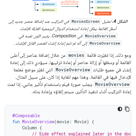
الشكل 4.
تمثيل
في التركيب عند إضافة عنصر جديد إلى
MoviesScreen
أسفل القائمة يمكن إعادة استخدام الدوال البرمجية القابلة للإنشاء
في Composition. يشير اللون نفسه في
MovieOverview
إلى أنّه لم تتم إعادة إنشاء العنصر القابل للإنشاء.
MovieOverview
ومع ذلك، إذا تغيّرت قائمة
movies
من خلال إضافة عناصر إلى
أعلى
القائمة أو
وسطها
أو إزالة عناصر أو إعادة ترتيبها، سيؤدي ذلك إلى إعادة
إنشاء في جميع طلبات
MovieOverview
التي تغيّر موضع مَعلمة
الإدخال فيها في القائمة. وهذا مهم للغاية إذا كان، على سبيل المثال،
MovieOverview
يجلب صورة فيلم باستخدام تأثير جانبي. إذا تمت
إعادة التركيب أثناء تنفيذ التأثير، سيتم إلغاؤه وإعادة بدئه.
@Composable
fun
MovieOverview
(
movie
:
Movie
)
{
Column
{
// Side effect explained later in the docs