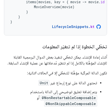
items
(
movies
,
key
=
{
movie
-
>
movie
.
id
})
MovieOverview
(
movie
)
}
}
}
LifecycleSnippets
.
kt
تخطّي الخطوة إذا لم تتغيّر المعلومات
أثناء إعادة الإنشاء، يمكن تخطّي تنفيذ بعض الدوال البرمجية القابلة
للإنشاء المؤهَّلة بالكامل إذا لم تتغيّر مُدخلاتها عن عملية الإنشاء السابقة.
تكون الدالة المركّبة مؤهَّلة للتخطّي
إلا في الحالات التالية
:
تحتوي الدالة على نوع إرجاع غير
Unit
يتم إضافة تعليق توضيحي إلى الدالة باستخدام
@NonRestartableComposable
أو
@NonSkippableComposable