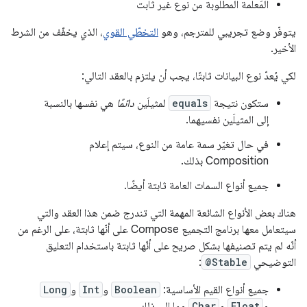
المَعلمة المطلوبة من نوع غير ثابت
يتوفّر وضع تجريبي للمترجم، وهو
التخطّي القوي
، الذي يخفّف من الشرط
الأخير.
لكي يُعدّ نوع البيانات ثابتًا، يجب أن يلتزم بالعقد التالي:
ستكون نتيجة
equals
لمثيلَين
دائمًا
هي نفسها بالنسبة
إلى المثيلَين نفسيهما.
في حال تغيّر سمة عامة من النوع، سيتم إعلام
Composition بذلك.
جميع أنواع السمات العامة ثابتة أيضًا.
هناك بعض الأنواع الشائعة المهمة التي تندرج ضمن هذا العقد والتي
سيتعامل معها برنامج التجميع Compose على أنّها ثابتة، على الرغم من
أنّه لم يتم تصنيفها بشكل صريح على أنّها ثابتة باستخدام التعليق
التوضيحي
@Stable
:
جميع أنواع القيم الأساسية:
Boolean
و
Int
و
Long
و
Float
و
Char
وما إلى ذلك