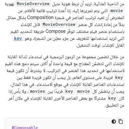
من الناحية المثالية، نريد أن نربط هوية مثيل
MovieOverview
بهوية
movie
التي يتم تمريرها إليه. إذا أعدنا ترتيب قائمة الأفلام، من
المفترض أن نعيد ترتيب العناصر في شجرة Composition بشكل مماثل
بدلاً من إعادة إنشاء كل عنصر
MovieOverview
قابل للإنشاء
باستخدام عنصر فيلم مختلف. توفّر Compose طريقة لتحديد القيم
التي تريد استخدامها للتعريف عن جزء معيّن من الشجرة، وهو
key
القابل للإنشاء، لوقت التشغيل.
من خلال تضمين مجموعة من الرموز البرمجية في استدعاء للدالة القابلة
للإنشاء التي تتضمّن المفتاح مع قيمة واحدة أو أكثر، سيتم دمج هذه القيم
لاستخدامها في تحديد هذا العنصر في التركيب. لا يشترط أن تكون قيمة
key
فريدة على مستوى العالم
، بل يجب أن تكون فريدة فقط بين
استدعاءات العناصر القابلة للإنشاء في موقع الاستدعاء. في هذا المثال،
يجب أن يتضمّن كل
movie
key
فريدًا بين
movies
، ولا بأس إذا
كان
key
مشتركًا مع بعض العناصر الأخرى القابلة للإنشاء في مكان آخر
من التطبيق.
@Composable