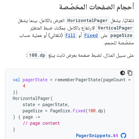
أحجام الصفحات المخصّصة
تلقائيًا، يشغل
HorizontalPager
العرض بالكامل، بينما يشغل
VerticalPager
الارتفاع بالكامل. يمكنك ضبط المتغيّر
pageSize
على
Fixed
أو
Fill
(تلقائي) أو عملية حساب
مخصّصة للحجم.
على سبيل المثال، لضبط صفحة بعرض ثابت يبلغ
100.dp
:
val
pagerState
=
rememberPagerState
(
pageCount
=
{
4
})
HorizontalPager
(
state
=
pagerState
,
pageSize
=
PageSize
.
Fixed
(
100.
dp
)
)
{
page
-
// page content
}
PagerSnippets
.
kt