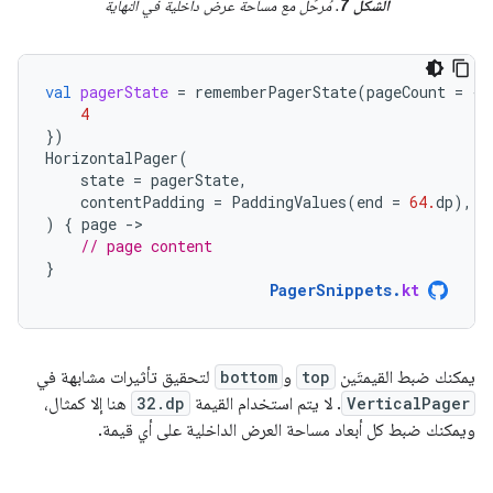
الشكل 7
. مُرحّل مع مساحة عرض داخلية في النهاية
val
pagerState
=
rememberPagerState
(
pageCount
=
{
4
})
HorizontalPager
(
state
=
pagerState
,
contentPadding
=
PaddingValues
(
end
=
64.
dp
),
)
{
page
-
// page content
}
PagerSnippets
.
kt
يمكنك ضبط القيمتَين
top
و
bottom
لتحقيق تأثيرات مشابهة في
VerticalPager
. لا يتم استخدام القيمة
32.dp
هنا إلا كمثال،
ويمكنك ضبط كل أبعاد مساحة العرض الداخلية على أي قيمة.