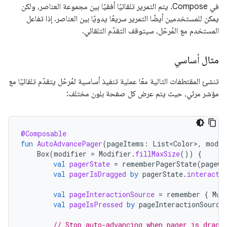
في Compose. يتم التمرير تلقائيًا أفقيًا بين مجموعة العناصر، ولكن
يمكن للمستخدمين أيضًا التمرير سريعًا يدويًا بين العناصر. إذا تفاعل
المستخدم مع المُرحّل، سيتوقف التقدّم التلقائي.
مثال أساسي
تنشئ المقتطفات التالية معًا عملية تنفيذ أساسية لمُرحّل يتقدّم تلقائيًا مع
مؤشر مرئي، حيث يتم عرض كل صفحة بلون مختلف:
@Composable
fun
AutoAdvancePager
(
pageItems
:
List<Color>
,
modif
Box
(
modifier
=
Modifier
.
fillMaxSize
())
{
val
pagerState
=
rememberPagerState
(
pageCo
val
pagerIsDragged
by
pagerState
.
interacti
val
pageInteractionSource
=
remember
{
Mut
val
pageIsPressed
by
pageInteractionSource
// Stop auto-advancing when pager is dragg