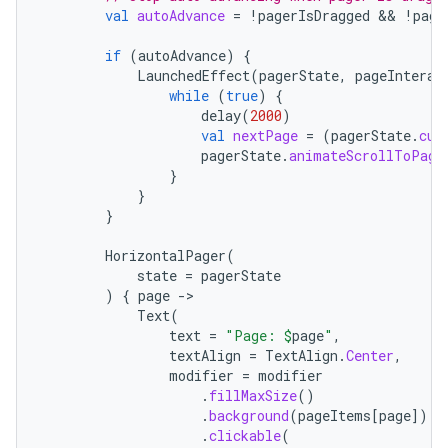
val
autoAdvance
=
!
pagerIsDragged
 && 
!
page
if
(
autoAdvance
)
{
LaunchedEffect
(
pagerState
,
pageInterac
while
(
true
)
{
delay
(
2000
)
val
nextPage
=
(
pagerState
.
cur
pagerState
.
animateScrollToPage
}
}
}
HorizontalPager
(
state
=
pagerState
)
{
page
-
Text
(
text
=
"Page: 
$
page
"
,
textAlign
=
TextAlign
.
Center
,
modifier
=
modifier
.
fillMaxSize
()
.
background
(
pageItems
[
page
]
)
.
clickable
(