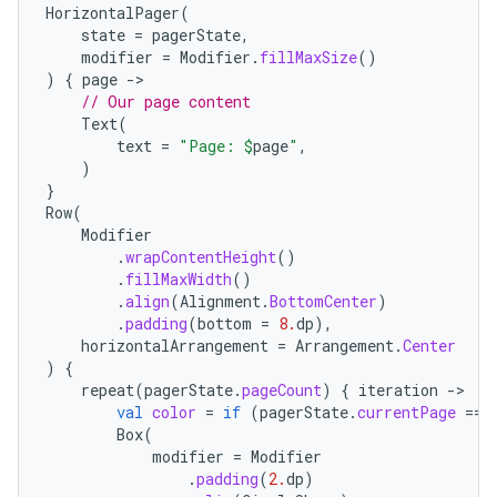
HorizontalPager
(
state
=
pagerState
,
modifier
=
Modifier
.
fillMaxSize
()
)
{
page
-
// Our page content
Text
(
text
=
"Page: 
$
page
"
,
)
}
Row
(
Modifier
.
wrapContentHeight
()
.
fillMaxWidth
()
.
align
(
Alignment
.
BottomCenter
)
.
padding
(
bottom
=
8.
dp
),
horizontalArrangement
=
Arrangement
.
Center
)
{
repeat
(
pagerState
.
pageCount
)
{
iteration
-
val
color
=
if
(
pagerState
.
currentPage
==
Box
(
modifier
=
Modifier
.
padding
(
2.
dp
)