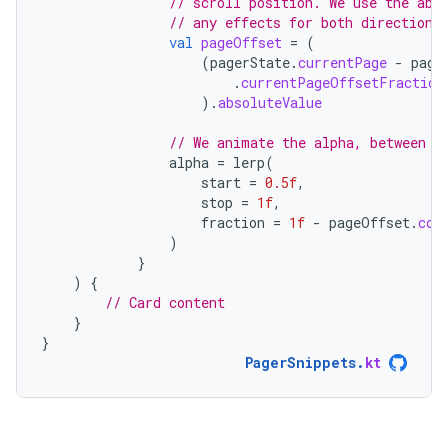
// scroll position. We use the abs
// any effects for both directions
val
pageOffset
=
(
(
pagerState
.
currentPage
-
page
.
currentPageOffsetFraction
).
absoluteValue
// We animate the alpha, between 5
alpha
=
lerp
(
start
=
0.5f
,
stop
=
1f
,
fraction
=
1f
-
pageOffset
.
coe
)
}
)
{
// Card content
}
}
PagerSnippets
.
kt