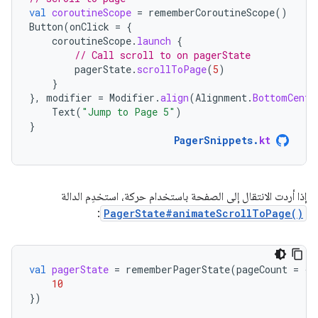
val
coroutineScope
=
rememberCoroutineScope
()
Button
(
onClick
=
{
coroutineScope
.
launch
{
// Call scroll to on pagerState
pagerState
.
scrollToPage
(
5
)
}
},
modifier
=
Modifier
.
align
(
Alignment
.
BottomCente
Text
(
"Jump to Page 5"
)
}
PagerSnippets
.
kt
إذا أردت الانتقال إلى الصفحة باستخدام حركة، استخدِم الدالة
:
PagerState#animateScrollToPage()
val
pagerState
=
rememberPagerState
(
pageCount
=
{
10
})