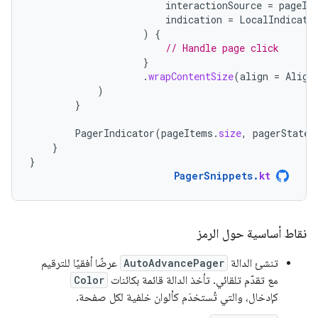
interactionSource
=
pageIn
indication
=
LocalIndicati
)
{
// Handle page click
}
.
wrapContentSize
(
align
=
Align
)
}
PagerIndicator
(
pageItems
.
size
,
pagerState
.
}
}
PagerSnippets
.
kt
نقاط أساسية حول الرمز
تنشئ الدالة
AutoAdvancePager
عرضًا أفقيًا للترقيم
مع تقدّم تلقائي. تأخذ الدالة قائمة بكائنات
Color
كإدخال، والتي تُستخدَم كألوان خلفية لكل صفحة.