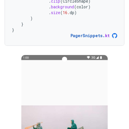
.
clip
(
CircleShape
)
.
background
(
color
)
.
size
(
16.
dp
)
)
}
}
PagerSnippets
.
kt