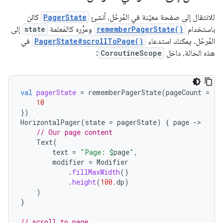
للانتقال إلى صفحة معيّنة في المُرحّل، أنشئ
PagerState
كائن
باستخدام
rememberPagerState()
ومرِّره كالمَعلمة
state
إلى
المُرحّل. يمكنك استدعاء
PagerState#scrollToPage()
في
هذه الحالة، داخل
CoroutineScope
:
val
pagerState
=
rememberPagerState
(
pageCount
=
{
10
})
HorizontalPager
(
state
=
pagerState
)
{
page
-
// Our page content
Text
(
text
=
"Page: 
$
page
"
,
modifier
=
Modifier
.
fillMaxWidth
()
.
height
(
100.
dp
)
)
}
// scroll to page