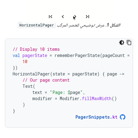
الشكل 1
. عرض توضيحي للعنصر المركّب
HorizontalPager
// Display 10 items
val
pagerState
=
rememberPagerState
(
pageCount
=
{
10
})
HorizontalPager
(
state
=
pagerState
)
{
page
-
// Our page content
Text
(
text
=
"Page: 
$
page
"
,
modifier
=
Modifier
.
fillMaxWidth
()
)
}
PagerSnippets
.
kt