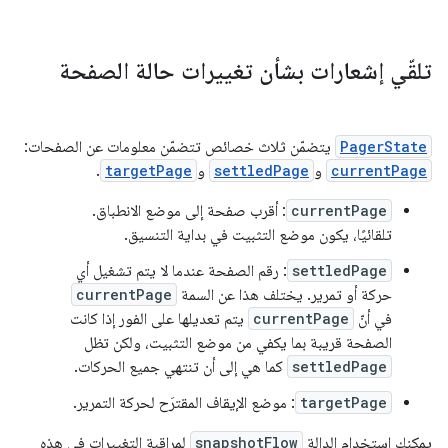
تلقّي إشعارات بشأن تغييرات حالة الصفحة
PagerState
يتضمّن ثلاث خصائص تتضمّن معلومات عن الصفحات:
currentPage
و
settledPage
و
targetPage
.
currentPage
: أقرب صفحة إلى موضع الانطباق.
تلقائيًا، يكون موضع التثبيت في بداية التنسيق.
settledPage
: رقم الصفحة عندما لا يتم تشغيل أي
حركة أو تمرير. يختلف هذا عن السمة
currentPage
في أنّ
currentPage
يتم تعديلها على الفور إذا كانت
الصفحة قريبة بما يكفي من موضع التثبيت، ولكن تظل
settledPage
كما هي إلى أن تنتهي جميع الحركات.
targetPage
: موضع الإيقاف المقترَح لحركة التمرير.
يمكنك استخدام الدالة
snapshotFlow
لمراقبة التغييرات في هذه