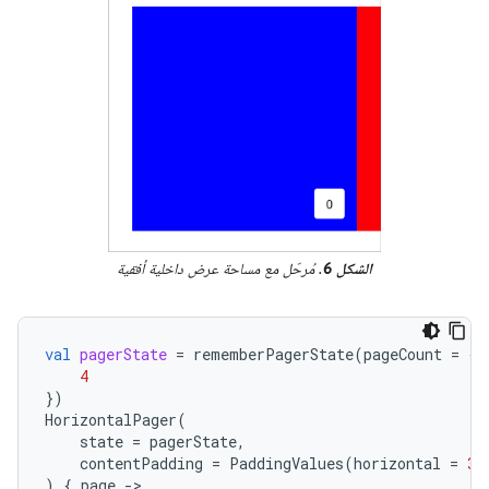
الشكل 6
. مُرحّل مع مساحة عرض داخلية أفقية
val
pagerState
=
rememberPagerState
(
pageCount
=
{
4
})
HorizontalPager
(
state
=
pagerState
,
contentPadding
=
PaddingValues
(
horizontal
=
32
)
{
page
-