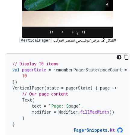
الشكل 2
. عرض توضيحي للعنصر المركّب
VerticalPager
// Display 10 items
val
pagerState
=
rememberPagerState
(
pageCount
=
{
10
})
VerticalPager
(
state
=
pagerState
)
{
page
-
// Our page content
Text
(
text
=
"Page: 
$
page
"
,
modifier
=
Modifier
.
fillMaxWidth
()
)
}
PagerSnippets
.
kt