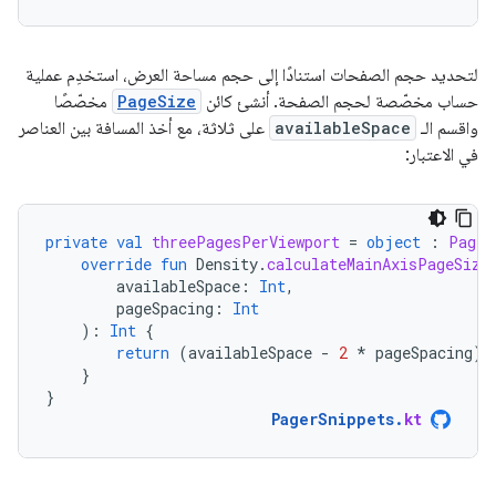
لتحديد حجم الصفحات استنادًا إلى حجم مساحة العرض، استخدِم عملية
حساب مخصّصة لحجم الصفحة. أنشئ كائن
PageSize
مخصّصًا
واقسم الـ
availableSpace
على ثلاثة، مع أخذ المسافة بين العناصر
في الاعتبار:
private
val
threePagesPerViewport
=
object
:
PageS
override
fun
Density
.
calculateMainAxisPageSize
availableSpace
:
Int
,
pageSpacing
:
Int
):
Int
{
return
(
availableSpace
-
2
*
pageSpacing
)
}
}
PagerSnippets
.
kt