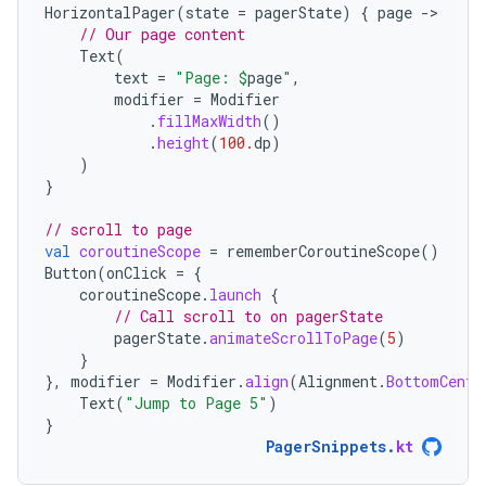
HorizontalPager
(
state
=
pagerState
)
{
page
-
// Our page content
Text
(
text
=
"Page: 
$
page
"
,
modifier
=
Modifier
.
fillMaxWidth
()
.
height
(
100.
dp
)
)
}
// scroll to page
val
coroutineScope
=
rememberCoroutineScope
()
Button
(
onClick
=
{
coroutineScope
.
launch
{
// Call scroll to on pagerState
pagerState
.
animateScrollToPage
(
5
)
}
},
modifier
=
Modifier
.
align
(
Alignment
.
BottomCente
Text
(
"Jump to Page 5"
)
}
PagerSnippets
.
kt