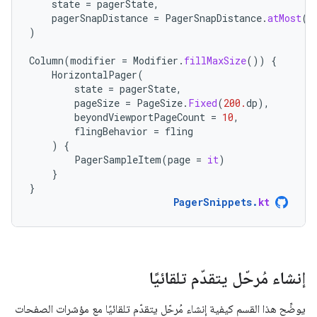
state
=
pagerState
,
pagerSnapDistance
=
PagerSnapDistance
.
atMost
(
1
)
Column
(
modifier
=
Modifier
.
fillMaxSize
())
{
HorizontalPager
(
state
=
pagerState
,
pageSize
=
PageSize
.
Fixed
(
200.
dp
),
beyondViewportPageCount
=
10
,
flingBehavior
=
fling
)
{
PagerSampleItem
(
page
=
it
)
}
}
PagerSnippets
.
kt
إنشاء مُرحّل يتقدّم تلقائيًا
يوضِّح هذا القسم كيفية إنشاء مُرحّل يتقدّم تلقائيًا مع مؤشرات الصفحات