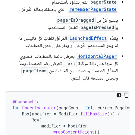
pagerState
يتم إنشاؤه باستخدام
rememberPagerState
، الذي يحتفظ بحالة المُرحّل.
يتتبّع كلّ من
pagerIsDragged
و
pageIsPressed
تفاعل المستخدم.
يقدّم
LaunchedEffect
المُرحّل تلقائيًا كل ثانيتَين ما
لم يجرّ المستخدم المُرحّل أو ينقر على إحدى الصفحات.
HorizontalPager
يعرض قائمة بالصفحات، تحتوي
كل منها على دالة مركّبة
Text
تعرض رقم الصفحة. يملأ
المعدِّل الصفحة ويضبط لون الخلفية من
pageItems
ويجعل الصفحة قابلة للنقر.
@Composable
fun
PagerIndicator
(
pageCount
:
Int
,
currentPageInde
Box
(
modifier
=
Modifier
.
fillMaxSize
())
{
Row
(
modifier
=
Modifier
.
wrapContentHeight
()