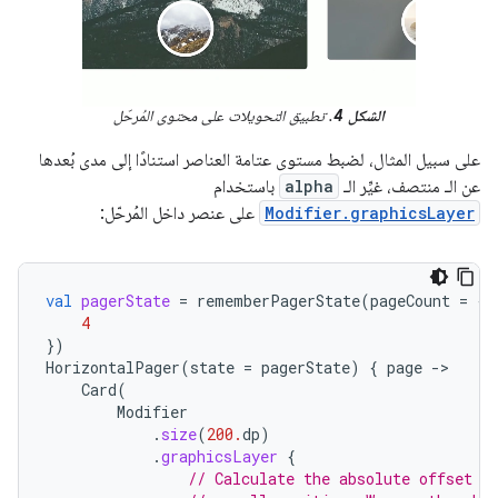
الشكل 4
. تطبيق التحويلات على محتوى المُرحّل
على سبيل المثال، لضبط مستوى عتامة العناصر استنادًا إلى مدى بُعدها
عن الـ منتصف، غيِّر الـ
alpha
باستخدام
Modifier.graphicsLayer
على عنصر داخل المُرحّل:
val
pagerState
=
rememberPagerState
(
pageCount
=
{
4
})
HorizontalPager
(
state
=
pagerState
)
{
page
-
Card
(
Modifier
.
size
(
200.
dp
)
.
graphicsLayer
{
// Calculate the absolute offset f