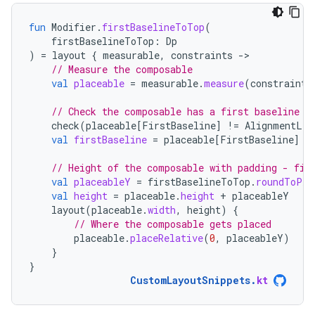
fun
Modifier
.
firstBaselineToTop
(
firstBaselineToTop
:
Dp
)
=
layout
{
measurable
,
constraints
-
// Measure the composable
val
placeable
=
measurable
.
measure
(
constraints
// Check the composable has a first baseline
check
(
placeable
[
FirstBaseline
]
!=
AlignmentLin
val
firstBaseline
=
placeable
[
FirstBaseline
]
// Height of the composable with padding - fir
val
placeableY
=
firstBaselineToTop
.
roundToPx
(
val
height
=
placeable
.
height
+
placeableY
layout
(
placeable
.
width
,
height
)
{
// Where the composable gets placed
placeable
.
placeRelative
(
0
,
placeableY
)
}
}
CustomLayoutSnippets
.
kt