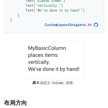
Text
(
"places items"
)
Text
(
"vertically."
)
Text
(
"We've done it by hand!"
)
}
}
CustomLayoutSnippets
.
kt
图 4.
自定义
实现。
Column
布局方向