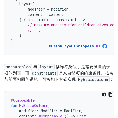
Layout
(
modifier
=
modifier
,
content
=
content
)
{
measurables
,
constraints
-
// measure and position children given con
// ...
}
}
CustomLayoutSnippets
.
kt
measurables
与
layout
修饰符类似，是需要测量的子
项的列表，而
constraints
是来自父项的约束条件。按照
与前面相同的逻辑，可按如下方式实现
MyBasicColumn
：
@Composable
fun
MyBasicColumn
(
modifier
:
Modifier
=
Modifier
,
content
:
@Composable
()
-
>
Unit