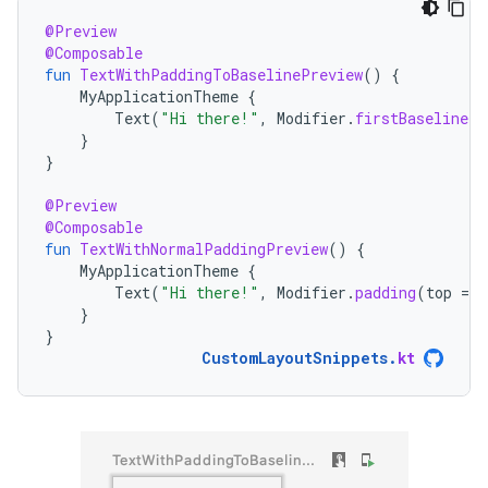
@Preview
@Composable
fun
TextWithPaddingToBaselinePreview
()
{
MyApplicationTheme
{
Text
(
"Hi there!"
,
Modifier
.
firstBaselineTo
}
}
@Preview
@Composable
fun
TextWithNormalPaddingPreview
()
{
MyApplicationTheme
{
Text
(
"Hi there!"
,
Modifier
.
padding
(
top
=
3
}
}
CustomLayoutSnippets
.
kt