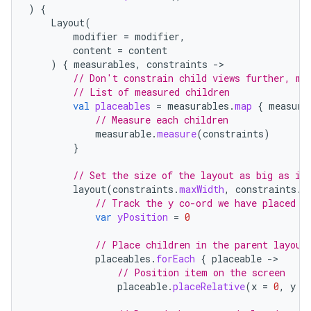
)
{
Layout
(
modifier
=
modifier
,
content
=
content
)
{
measurables
,
constraints
-
// Don't constrain child views further, me
// List of measured children
val
placeables
=
measurables
.
map
{
measura
// Measure each children
measurable
.
measure
(
constraints
)
}
// Set the size of the layout as big as it
layout
(
constraints
.
maxWidth
,
constraints
.
m
// Track the y co-ord we have placed c
var
yPosition
=
0
// Place children in the parent layout
placeables
.
forEach
{
placeable
-
// Position item on the screen
placeable
.
placeRelative
(
x
=
0
,
y
=