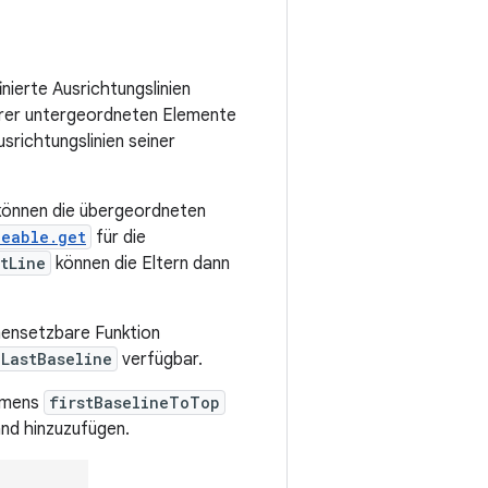
nierte Ausrichtungslinien
ihrer untergeordneten Elemente
srichtungslinien seiner
 können die übergeordneten
ceable.get
für die
tLine
können die Eltern dann
mensetzbare Funktion
LastBaseline
verfügbar.
mens
firstBaselineToTop
and hinzuzufügen.