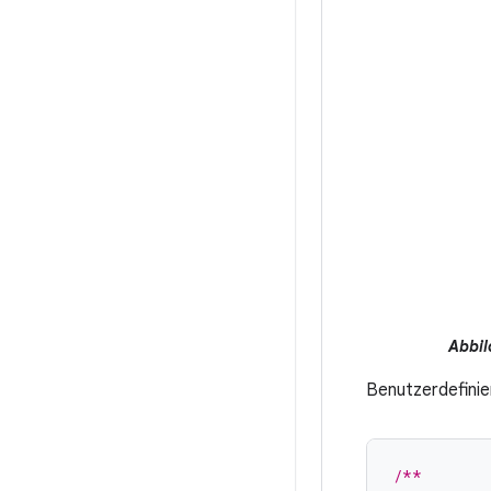
Abbil
Benutzerdefinier
/**