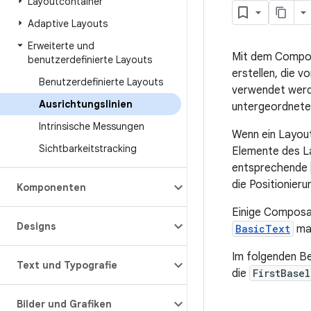
Layoutcontainer
Adaptive Layouts
Erweiterte und
Mit dem Compos
benutzerdefinierte Layouts
erstellen, die 
Benutzerdefinierte Layouts
verwendet wer
Ausrichtungslinien
untergeordnete
Intrinsische Messungen
Wenn ein Layout
Sichtbarkeitstracking
Elemente des L
entsprechende
die Positionieru
Komponenten
Einige Composa
Designs
BasicText
mac
Im folgenden Be
Text und Typografie
die
FirstBasel
Bilder und Grafiken