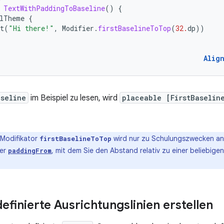
TextWithPaddingToBaseline
()
{
alTheme
{
t
(
"Hi there!"
,
Modifier
.
firstBaselineToTop
(
32.
dp
))
Alig
aseline
im Beispiel zu lesen, wird
placeable [FirstBaselin
 Modifikator
wird nur zu Schulungszwecken an
firstBaselineToTop
ier
, mit dem Sie den Abstand relativ zu einer beliebigen
paddingFrom
efinierte Ausrichtungslinien erstellen