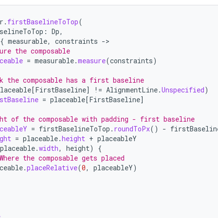
r
.
firstBaselineToTop
(
selineToTop
:
Dp
,
{
measurable
,
constraints
-
ure the composable
ceable
=
measurable
.
measure
(
constraints
)
k the composable has a first baseline
laceable
[
FirstBaseline
]
!=
AlignmentLine
.
Unspecified
)
stBaseline
=
placeable
[
FirstBaseline
]
ht of the composable with padding - first baseline
ceableY
=
firstBaselineToTop
.
roundToPx
()
-
firstBaselin
ght
=
placeable
.
height
+
placeableY
placeable
.
width
,
height
)
{
Where the composable gets placed
ceable
.
placeRelative
(
0
,
placeableY
)
e