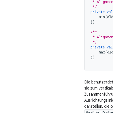
 * Alignmen
 */
private
val
min
(
ol
})
/**
 * Alignmen
 */
private
val
max
(
ol
})
Die benutzerdef
sie zum vertika
Zusammenführung
Ausrichtungsli
darstellen, die 
MaxChartValu