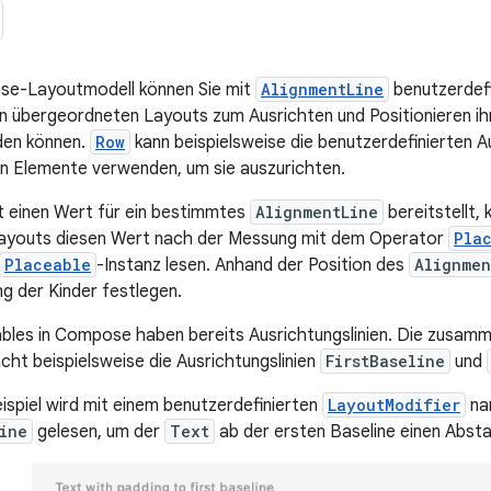
e-Layoutmodell können Sie mit
AlignmentLine
benutzerdefi
von übergeordneten Layouts zum Ausrichten und Positionieren 
den können.
Row
kann beispielsweise die benutzerdefinierten Au
n Elemente verwenden, um sie auszurichten.
 einen Wert für ein bestimmtes
AlignmentLine
bereitstellt,
ayouts diesen Wert nach der Messung mit dem Operator
Pla
Placeable
-Instanz lesen. Anhand der Position des
Alignmen
ng der Kinder festlegen.
bles in Compose haben bereits Ausrichtungslinien. Die zusam
ht beispielsweise die Ausrichtungslinien
FirstBaseline
und
ispiel wird mit einem benutzerdefinierten
LayoutModifier
na
ine
gelesen, um der
Text
ab der ersten Baseline einen Abst