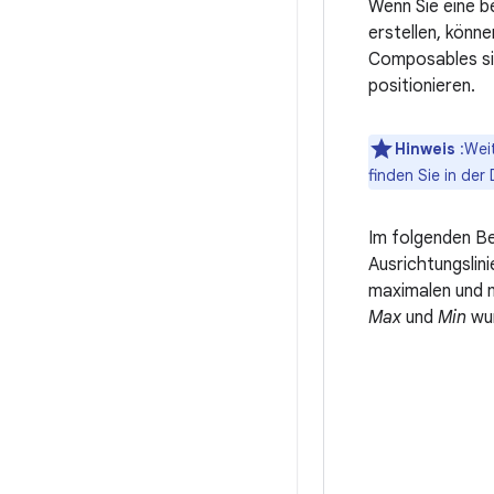
Wenn Sie eine b
erstellen, könn
Composables si
positionieren.
Hinweis
:Weit
finden Sie in de
Im folgenden Be
Ausrichtungslini
maximalen und 
Max
und
Min
wur