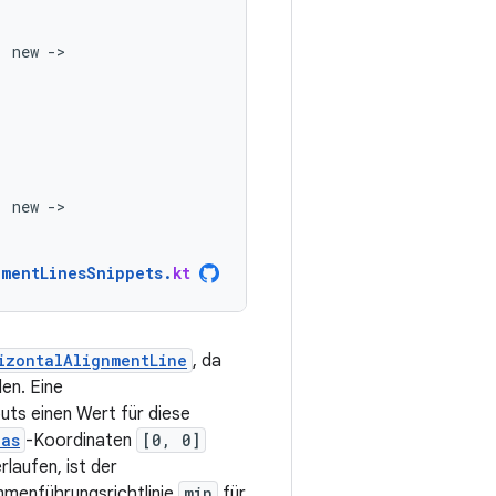
,
new
-
,
new
-
nmentLinesSnippets
.
kt
izontalAlignmentLine
, da
en. Eine
uts einen Wert für diese
vas
-Koordinaten
[0, 0]
laufen, ist der
mmenführungsrichtlinie
min
für