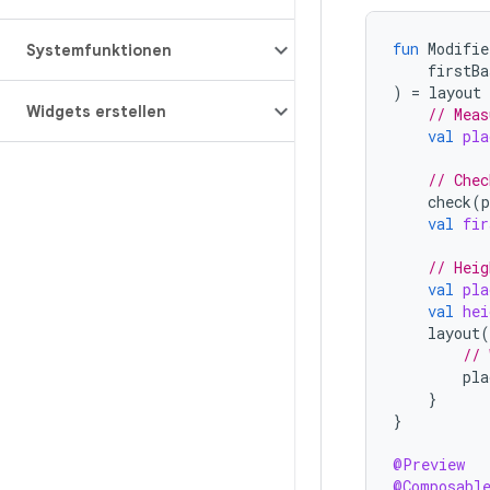
fun
Modifie
Systemfunktionen
firstBa
)
=
layout
Widgets erstellen
// Meas
val
pla
// Chec
check
(
p
val
fir
// Heig
val
pla
val
hei
layout
(
// 
pla
}
}
@Preview
@Composabl