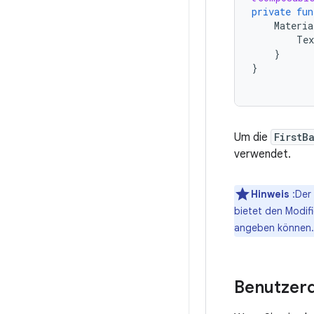
private
fun
Materi
Tex
}
}
Um die
FirstB
verwendet.
Hinweis
:Der
bietet den Modif
angeben können.
Benutzerd