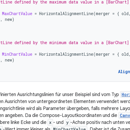
tLine defined by the maximum data value in a [BarChart]
MaxChartValue
=
HorizontalAlignmentLine
(
merger
=
{
old
d
,
new
)
tLine defined by the minimum data value in a [BarChart]
MinChartValue
=
HorizontalAlignmentLine
(
merger
=
{
old
d
,
new
)
Alig
inierten Ausrichtungslinien für unser Beispiel sind vom Typ
Hor
len Ausrichten von untergeordneten Elementen verwendet werd
srichtlinie wird als Parameter übergeben, falls mehrere Layo
nien angeben. Da die Compose-Layoutkoordinaten und die
Can
obere linke Ecke und die
x
- und
y
-Achse positiv nach unten ver
e
-Wert immer kleiner als
MinChartValue
. Daher ist die Zusa