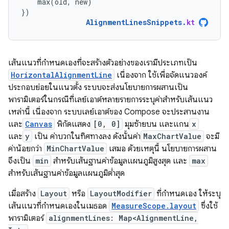
max
(
old
,
new
)
})
AlignmentLinesSnippets
.
kt
เส้นแนวที่กำหนดเองที่จะสร้างตัวอย่างของเรามีประเภทเป็น
HorizontalAlignmentLine
เนื่องจาก ใช้เพื่อจัดแนวองค์
ประกอบย่อยในแนวตั้ง ระบบจะส่งนโยบายการผสานเป็น
พารามิเตอร์ในกรณีที่เลย์เอาต์หลายรายการระบุค่าสำหรับเส้นแนว
เหล่านี้ เนื่องจาก ระบบเลย์เอาต์ของ Compose จะประสานงาน
และ
Canvas
พิกัดแสดง
[0, 0]
มุมซ้ายบน และแกน
x
และ
y
เป็น ค่าบวกในทิศทางลง ดังนั้นค่า
MaxChartValue
จะมี
ค่าน้อยกว่า
MinChartValue
เสมอ ด้วยเหตุนี้ นโยบายการผสาน
จึงเป็น
min
สำหรับเส้นฐานค่าข้อมูลแผนภูมิสูงสุด และ
max
สำหรับเส้นฐานค่าข้อมูลแผนภูมิต่ำสุด
เมื่อสร้าง
Layout
หรือ
LayoutModifier
ที่กำหนดเอง ให้ระบุ
เส้นแนวที่กำหนดเองในเมธอด
MeasureScope.layout
ซึ่งใช้
พารามิเตอร์
alignmentLines: Map<AlignmentLine,