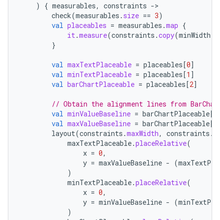
)
{
measurables
,
constraints
-
check
(
measurables
.
size
==
3
)
val
placeables
=
measurables
.
map
{
it
.
measure
(
constraints
.
copy
(
minWidth
=
}
val
maxTextPlaceable
=
placeables
[
0
]
val
minTextPlaceable
=
placeables
[
1
]
val
barChartPlaceable
=
placeables
[
2
]
// Obtain the alignment lines from BarChar
val
minValueBaseline
=
barChartPlaceable
[
M
val
maxValueBaseline
=
barChartPlaceable
[
M
layout
(
constraints
.
maxWidth
,
constraints
.
m
maxTextPlaceable
.
placeRelative
(
x
=
0
,
y
=
maxValueBaseline
-
(
maxTextPla
)
minTextPlaceable
.
placeRelative
(
x
=
0
,
y
=
minValueBaseline
-
(
minTextPla
)