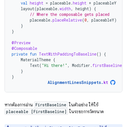
val
height
=
placeable
.
height
+
placeableY
layout
(
placeable
.
width
,
height
)
{
// Where the composable gets placed
placeable
.
placeRelative
(
0
,
placeableY
)
}
}
@Preview
@Composable
private
fun
TextWithPaddingToBaseline
()
{
MaterialTheme
{
Text
(
"Hi there!"
,
Modifier
.
firstBaselineTo
}
}
AlignmentLinesSnippets
.
kt
หากต้องการอ่าน
FirstBaseline
ในตัวอย่าง ให้ใช้
placeable [FirstBaseline]
ในระยะการวัดขนาด