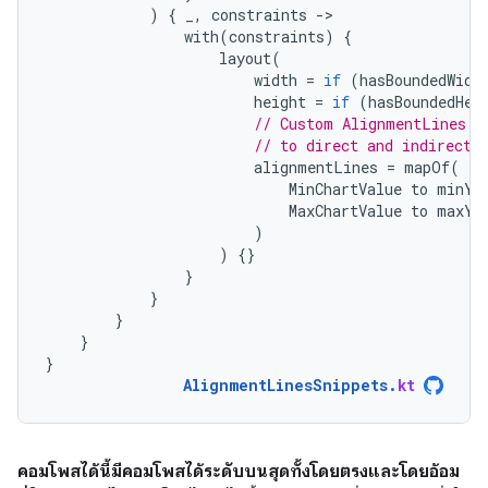
)
{
_
,
constraints
-
with
(
constraints
)
{
layout
(
width
=
if
(
hasBoundedWidt
height
=
if
(
hasBoundedHei
// Custom AlignmentLines a
// to direct and indirect 
alignmentLines
=
mapOf
(
MinChartValue
to
minYB
MaxChartValue
to
maxYB
)
)
{}
}
}
}
}
}
AlignmentLinesSnippets
.
kt
คอมโพสได้นี้มีคอมโพสได้ระดับบนสุดทั้งโดยตรงและโดยอ้อม