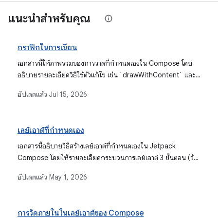
แนะนำสำหรับคุณ
กราฟิกในการเขียน
เอกสารนี้ให้ภาพรวมของการวาดที่กำหนดเองใน Compose โดย
อธิบายรายละเอียดวิธีใช้ตัวแก้ไข เช่น `drawWithContent` และ
`Canvas` กับ `DrawScope` ทำความเข้าใจระบบพิกัด ใช้การ
อัปเดตแล้ว
Jul 15, 2026
เปลี่ยนรูป และวาดองค์ประกอบต่างๆ เช่น ข้อความ รูปภาพ และรูป
ร่างพื้นฐาน
เลย์เอาต์ที่กำหนดเอง
เอกสารนี้อธิบายวิธีสร้างเลย์เอาต์ที่กำหนดเองใน Jetpack
Compose โดยให้รายละเอียดกระบวนการเลย์เอาต์ 3 ขั้นตอน (วัด
ขนาด ตัดสินใจเลือกขนาด จัดวาง) และแสดงการใช้ตัวปรับแต่ง
อัปเดตแล้ว
May 1, 2026
`layout` และ Composable `Layout` สำหรับการจัดวางและการ
จัดเรียงองค์ประกอบ UI ที่กำหนดเอง
การวัดภายในในเลย์เอาต์ของ Compose