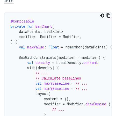
Int>
@Composable
private
fun
BarChart
(
dataPoints
:
List<Int>
,
modifier
:
Modifier
=
Modifier
,
)
{
val
maxValue
:
Float
=
remember
(
dataPoints
)
{
BoxWithConstraints
(
modifier
=
modifier
)
{
val
density
=
LocalDensity
.
current
with
(
density
)
{
// ...
// Calculate baselines
val
maxYBaseline
=
// ...
val
minYBaseline
=
// ...
Layout
(
content
=
{},
modifier
=
Modifier
.
drawBehind
{
// ...
}