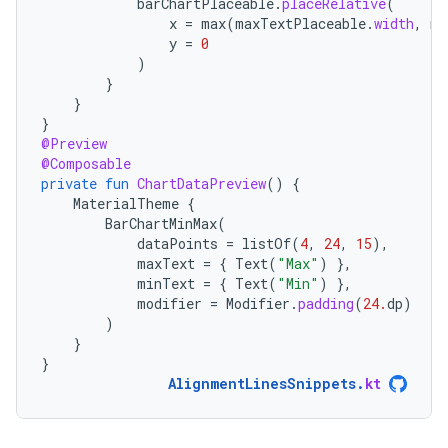
barChartPlaceable
.
placeRelative
(
x
=
max
(
maxTextPlaceable
.
width
,
mi
y
=
0
)
}
}
}
@Preview
@Composable
private
fun
ChartDataPreview
()
{
MaterialTheme
{
BarChartMinMax
(
dataPoints
=
listOf
(
4
,
24
,
15
),
maxText
=
{
Text
(
"Max"
)
},
minText
=
{
Text
(
"Min"
)
},
modifier
=
Modifier
.
padding
(
24.
dp
)
)
}
}
AlignmentLinesSnippets
.
kt