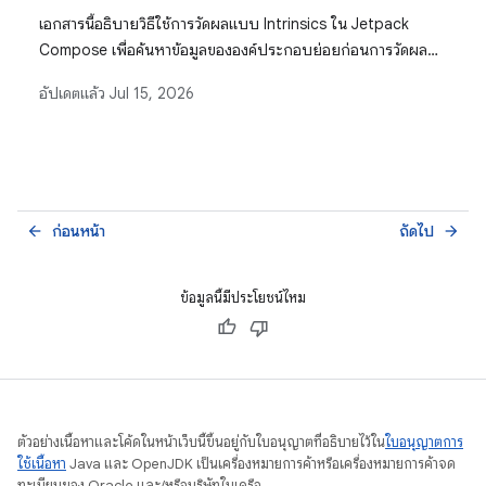
เอกสารนี้อธิบายวิธีใช้การวัดผลแบบ Intrinsics ใน Jetpack
Compose เพื่อค้นหาข้อมูลขององค์ประกอบย่อยก่อนการวัดผล
จริง ซึ่งจะช่วยแก้ปัญหาเลย์เอาต์ที่พบบ่อย เช่น การจัดแนวองค์
อัปเดตแล้ว
Jul 15, 2026
ประกอบอย่างถูกต้อง
ก่อนหน้า
ถัดไป
arrow_back
arrow_forward
ข้อมูลนี้มีประโยชน์ไหม
ตัวอย่างเนื้อหาและโค้ดในหน้าเว็บนี้ขึ้นอยู่กับใบอนุญาตที่อธิบายไว้ใน
ใบอนุญาตการ
ใช้เนื้อหา
Java และ OpenJDK เป็นเครื่องหมายการค้าหรือเครื่องหมายการค้าจด
ทะเบียนของ Oracle และ/หรือบริษัทในเครือ