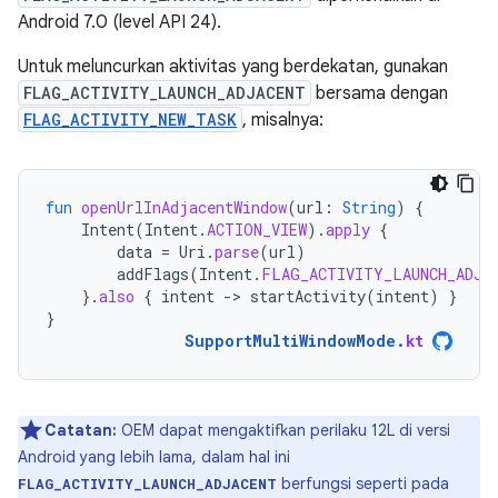
Android 7.0 (level API 24).
Untuk meluncurkan aktivitas yang berdekatan, gunakan
FLAG_ACTIVITY_LAUNCH_ADJACENT
bersama dengan
FLAG_ACTIVITY_NEW_TASK
, misalnya:
fun
openUrlInAdjacentWindow
(
url
:
String
)
{
Intent
(
Intent
.
ACTION_VIEW
).
apply
{
data
=
Uri
.
parse
(
url
)
addFlags
(
Intent
.
FLAG_ACTIVITY_LAUNCH_ADJA
}.
also
{
intent
-
>
startActivity
(
intent
)
}
}
SupportMultiWindowMode
.
kt
Catatan:
OEM dapat mengaktifkan perilaku 12L di versi
Android yang lebih lama, dalam hal ini
berfungsi seperti pada
FLAG_ACTIVITY_LAUNCH_ADJACENT