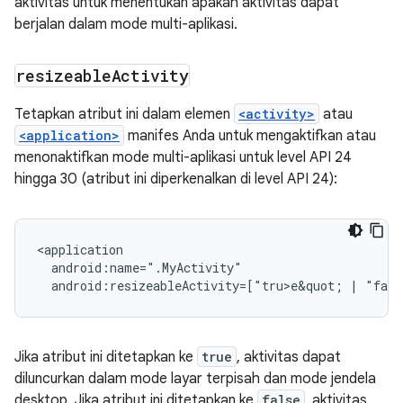
aktivitas untuk menentukan apakah aktivitas dapat
berjalan dalam mode multi-aplikasi.
resizeable
Activity
Tetapkan atribut ini dalam elemen
<activity>
atau
<application>
manifes Anda untuk mengaktifkan atau
menonaktifkan mode multi-aplikasi untuk level API 24
hingga 30 (atribut ini diperkenalkan di level API 24):
android:resizeableActivity=["tru>e&
quot;
|
"fals
Jika atribut ini ditetapkan ke
true
, aktivitas dapat
diluncurkan dalam mode layar terpisah dan mode jendela
desktop. Jika atribut ini ditetapkan ke
false
, aktivitas