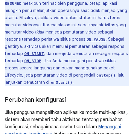
meskipun terlihat oleh pengguna, tetapi aplikasi
RESUMED
mungkin perlu melanjutkan operasinya saat tidak menjadi yang
utama. Misalnya, aplikasi video dalam status ini harus terus
memutar videonya. Karena alasan ini, sebaiknya aktivitas yang
memutar video
tidak
menjeda pemutaran video sebagai
respons terhadap peristiwa siklus proses
. Sebagai
ON_PAUSE
gantinya, aktivitas akan memulai pemutaran sebagai respons
terhadap
, dan menjeda pemutaran sebagai respons
ON_START
terhadap
. Jika Anda menangani peristiwa siklus
ON_STOP
proses secara langsung dan bukan menggunakan paket
Lifecycle
, jeda pemutaran video di pengendali
, lalu
onStop()
lanjutkan pemutaran di
.
onStart()
Perubahan konfigurasi
Jika pengguna mengalihkan aplikasi ke mode multi-aplikasi,
sistem akan memberi tahu aktivitas tentang perubahan
konfigurasi, sebagaimana disebutkan dalam
Menangani
perubahan konfigurasi
. Hal ini juga terjadi jika pengguna