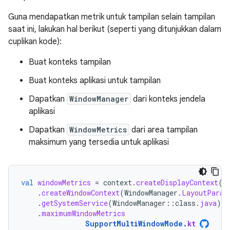
Guna mendapatkan metrik untuk tampilan selain tampilan
saat ini, lakukan hal berikut (seperti yang ditunjukkan dalam
cuplikan kode):
Buat konteks tampilan
Buat konteks aplikasi untuk tampilan
Dapatkan
WindowManager
dari konteks jendela
aplikasi
Dapatkan
WindowMetrics
dari area tampilan
maksimum yang tersedia untuk aplikasi
val
windowMetrics
=
context
.
createDisplayContext
(
d
.
createWindowContext
(
WindowManager
.
LayoutParam
.
getSystemService
(
WindowManager
::
class
.
java
)
.
maximumWindowMetrics
SupportMultiWindowMode
.
kt