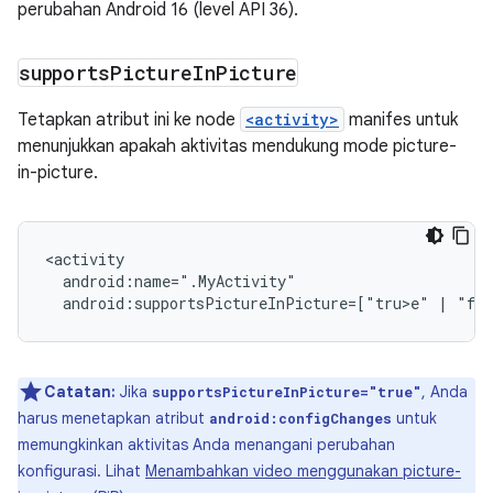
perubahan Android 16 (level API 36).
supports
Picture
In
Picture
Tetapkan atribut ini ke node
<activity>
manifes untuk
menunjukkan apakah aktivitas mendukung mode picture-
in-picture.
android:supportsPictureInPicture=["tru>e
"
|
"fal
Catatan:
Jika
, Anda
supportsPictureInPicture="true"
harus menetapkan atribut
untuk
android:configChanges
memungkinkan aktivitas Anda menangani perubahan
konfigurasi. Lihat
Menambahkan video menggunakan picture-