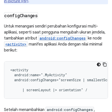
in-picture (PiP)
.
config
Changes
Untuk menangani sendiri perubahan konfigurasi multi-
aplikasi, seperti saat pengguna mengubah ukuran jendela,
tambahkan atribut
android:configChanges
ke node
<activity>
manifes aplikasi Anda dengan nilai minimal
berikut:
android:configChanges="screenSize
|
smallestScree
|
screenLayout
|>
orientation"
Setelah menambahkan
android:configChanges
,