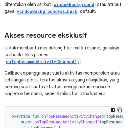
ditentukan oleh atribut
windowBackground
atau atribut
gaya
windowBackgroundFallback
default.
Akses resource eksklusif
Untuk membantu mendukung fitur multi-resume, gunakan
callback siklus proses
onTopResumedActivityChanged()
.
Callback dipanggil saat suatu aktivitas memperoleh atau
kehilangan posisi teratas aktivitas yang dilanjutkan, yang
penting saat suatu aktivitas menggunakan resource
singleton bersama, seperti mikrofon atau kamera:
override
fun
onTopResumedActivityChanged
(
topResume
super
.
onTopResumedActivityChanged
(
topResumed
)
if
(
topResumed
)
{