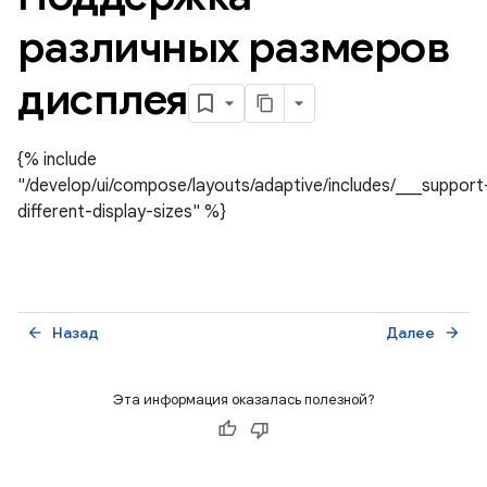
различных размеров
дисплея
{% include
"/develop/ui/compose/layouts/adaptive/includes/___support
different-display-sizes" %}
Назад
Далее
arrow_back
arrow_forward
Эта информация оказалась полезной?