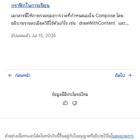
กราฟิกในการเขียน
เอกสารนี้ให้ภาพรวมของการวาดที่กำหนดเองใน Compose โดย
อธิบายรายละเอียดวิธีใช้ตัวแก้ไข เช่น `drawWithContent` และ
`Canvas` กับ `DrawScope` ทำความเข้าใจระบบพิกัด ใช้การ
อัปเดตแล้ว
Jul 15, 2026
เปลี่ยนรูป และวาดองค์ประกอบต่างๆ เช่น ข้อความ รูปภาพ และรูป
ร่างพื้นฐาน
ก่อนหน้า
ถัดไป
arrow_back
arrow_forward
ข้อมูลนี้มีประโยชน์ไหม
ตัวอย่างเนื้อหาและโค้ดในหน้าเว็บนี้ขึ้นอยู่กับใบอนุญาตที่อธิบายไว้ใน
ใบอนุญาตการ