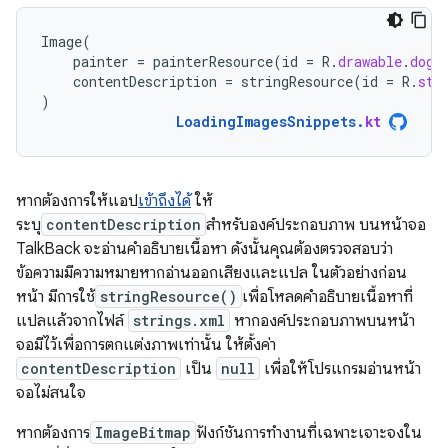
Image
(
painter
=
painterResource
(
id
=
R
.
drawable
.
dog
)
contentDescription
=
stringResource
(
id
=
R
.
str
)
LoadingImagesSnippets
.
kt
หากต้องการให้แอป
เข้าถึงได้
ให้
ระบุ
contentDescription
สำหรับองค์ประกอบภาพ บนหน้าจอ
TalkBack จะอ่านคำอธิบายเนื้อหา ดังนั้นคุณต้องตรวจสอบว่า
ข้อความมีความหมายหากอ่านออกเสียงและแปล ในตัวอย่างก่อน
หน้า มีการใช้
stringResource()
เพื่อโหลดคำอธิบายเนื้อหาที่
แปลแล้วจากไฟล์
strings.xml
หากองค์ประกอบภาพบนหน้า
จอมีไว้เพื่อการตกแต่งภาพเท่านั้น ให้ตั้งค่า
contentDescription
เป็น
null
เพื่อให้โปรแกรมอ่านหน้า
จอไม่สนใจ
หากต้องการ
ImageBitmap
ฟังก์ชันการทำงานที่เฉพาะเจาะจงใน