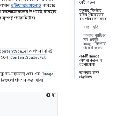
সেট করুন
দ্যমান
মডিফায়ারগুলোও
ব্যবহার
কালার ফিল্টার:
 কম্পোজেবলের
উপরেই ব্যবহার
ছবির পিক্সেলের
ুস্পষ্ট প্যারামিটার।
রঙ পরিবর্তন করে
রঙিন ছবি
কালার ম্যাট্রিক্স
সহ একটি
Image ফিল্টার
প্রয়োগ করুন
contentScale
অপশন নির্দিষ্ট
একটি Image
তাহলে
ContentScale.Fit
ঝাপসা করুন যা
রচনাযোগ্য
আপনার জন্য
ধ রাখা হয়েছে এবং এর
Image
প্রস্তাবিত
গুলো প্রদর্শন করা যায়।