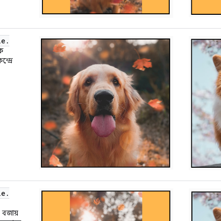
le
.
ে
্দ্রে
le
.
ও বজায়