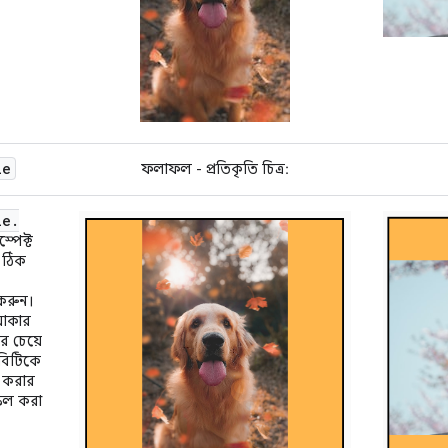
le
ফলাফল - প্রতিকৃতি চিত্র:
le
.
্পেক্ট
 ঠিক
 করুন।
 আকার
র চেয়ে
বিটিকে
ট করার
কেল করা