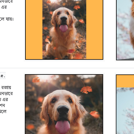
এমনভাবে
ে এর
লে যায়।
le
.
ও বজায়
এমনভাবে
তে এর
েশন
িলে