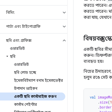
করতে পারেন। এ
করতে পারেন। মডি
থিমিং
করা যায়, যেখান
পাঠ্য এবং টাইপোগ্রাফি
বিষয়বস্তুর স্
ছবি এবং গ্রাফিক্স
ওভারভিউ
একটি ছবির সীমা
করুন। ডিফল্টর
ছবি
ব্যবহৃত হয়।
ওভারভিউ
নিচের উদাহরণে
ছবি লোড হচ্ছে
হলুদ রঙে সেট কর
ইমেজবিটম্যাপ বনাম ইমেজভেক্টর
উপাদান আইকন
একটি ছবি কাস্টমাইজ করুন
val
imageMo
.
size
(
1
কাস্টম পেইন্টার
.
border