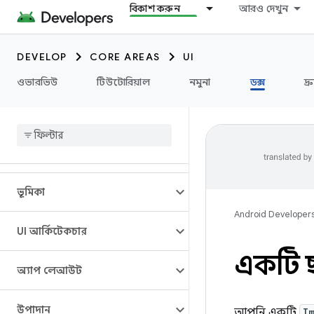
বিকাশ করুন
আরও দেখুন
DEVELOP
CORE AREAS
UI
ওভারভিউ
টিউটোরিয়াল
নমুনা
ডক্স
দ্
ভূমিকা
Android Developer
UI আর্কিটেকচার
একটি ছ
অ্যাপ লেআউট
উপাদান
আপনি একটি
I