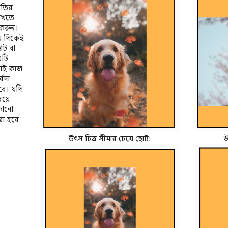
ৃতির
াখতে
 করুন।
় দিকেই
ছোট বা
এটি
োই কাজ
্বদা
বে। যদি
েয়ে
কোনো
করা হবে
উ
উৎস চিত্র সীমার চেয়ে ছোট: