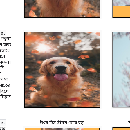
le
.
 গন্তব্য
র জন্য
ম্বভাবে
াবে
 করুন।
পনি
ন
ন যা
পাতের
তাহলে
 বিকৃত
le
.
উৎস চিত্র সীমার চেয়ে বড়:
উ
্যের