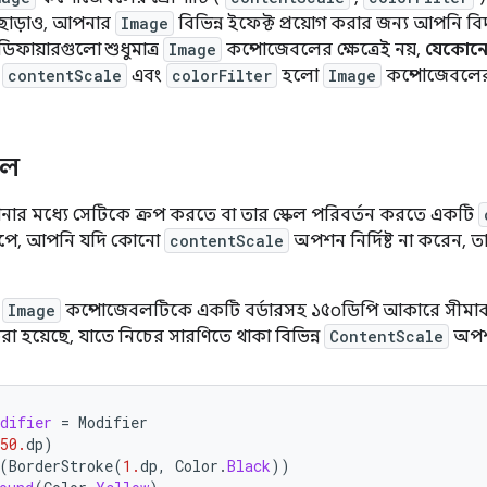
ছাড়াও, আপনার
Image
বিভিন্ন ইফেক্ট প্রয়োগ করার জন্য আপনি বি
ফায়ারগুলো শুধুমাত্র
Image
কম্পোজেবলের ক্ষেত্রেই নয়,
যেকোনো
ে
contentScale
এবং
colorFilter
হলো
Image
কম্পোজেবলের স
কেল
নার মধ্যে সেটিকে ক্রপ করতে বা তার স্কেল পরিবর্তন করতে একটি
ূপে, আপনি যদি কোনো
contentScale
অপশন নির্দিষ্ট না করেন, 
,
Image
কম্পোজেবলটিকে একটি বর্ডারসহ ১৫০ডিপি আকারে সীমাবদ্
া হয়েছে, যাতে নিচের সারণিতে থাকা বিভিন্ন
ContentScale
অপশন
difier
=
Modifier
50.
dp
)
(
BorderStroke
(
1.
dp
,
Color
.
Black
))