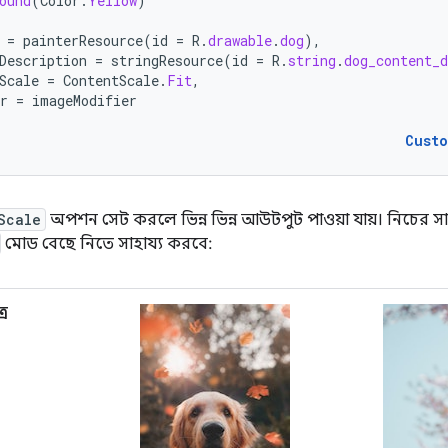
ound
(
Color
.
Yellow
)
=
painterResource
(
id
=
R
.
drawable
.
dog
),
Description
=
stringResource
(
id
=
R
.
string
.
dog_content_
Scale
=
ContentScale
.
Fit
,
r
=
imageModifier
Cust
Scale
অপশন সেট করলে ভিন্ন ভিন্ন আউটপুট পাওয়া যায়। নিচের
মোড বেছে নিতে সাহায্য করবে:
্র