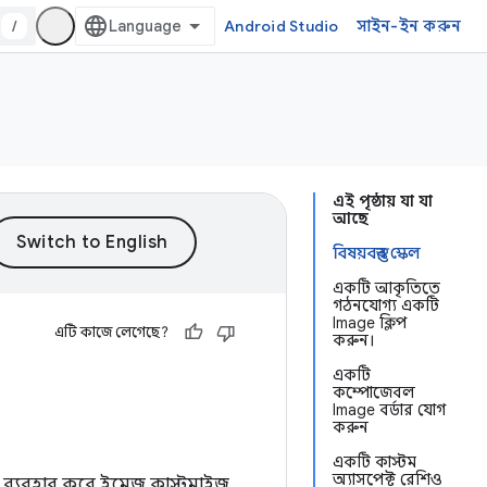
/
Android Studio
সাইন-ইন করুন
এই পৃষ্ঠায় যা যা
আছে
বিষয়বস্তুর স্কেল
একটি আকৃতিতে
গঠনযোগ্য একটি
Image ক্লিপ
এটি কাজে লেগেছে?
করুন।
একটি
কম্পোজেবল
Image বর্ডার যোগ
করুন
একটি কাস্টম
অ্যাসপেক্ট রেশিও
 ব্যবহার করে ইমেজ কাস্টমাইজ