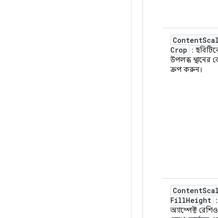
Content
Sca
Crop
: ছবিটিক
উপলব্ধ স্থানের কেন
ক্রপ করুন।
Content
Sca
Fill
Height
:
অ্যাস্পেক্ট রেশি