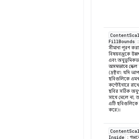
Content
Sca
Fill
Bounds
:
সীমানা পূরণ করা
বিষয়বস্তুকে উল্ল
এবং অনুভূমিকভ
অসমভাবে
স্কেল
(দ্রষ্টব্য: যদি আ
ছবিগুলিকে এম
কন্টেইনারে রাখে
ছবির সঠিক অনু
সাথে মেলে না, 
এটি ছবিগুলিকে
করে)।
Content
Sca
Inside
: গন্তব