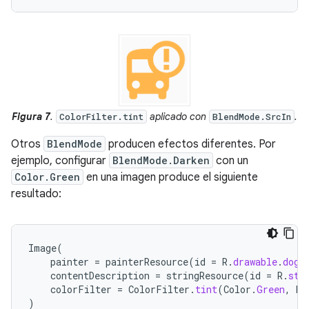
Figura 7
.
aplicado con
.
ColorFilter.tint
BlendMode.SrcIn
Otros
BlendMode
producen efectos diferentes. Por
ejemplo, configurar
BlendMode.Darken
con un
Color.Green
en una imagen produce el siguiente
resultado:
Image
(
painter
=
painterResource
(
id
=
R
.
drawable
.
dog
)
contentDescription
=
stringResource
(
id
=
R
.
str
colorFilter
=
ColorFilter
.
tint
(
Color
.
Green
,
bl
)