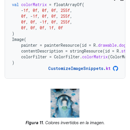
val
colorMatrix
=
floatArrayOf
(
-
1f
,
0f
,
0f
,
0f
,
255f
,
0f
,
-
1f
,
0f
,
0f
,
255f
,
0f
,
0f
,
-
1f
,
0f
,
255f
,
0f
,
0f
,
0f
,
1f
,
0f
)
Image
(
painter
=
painterResource
(
id
=
R
.
drawable
.
dog
)
contentDescription
=
stringResource
(
id
=
R
.
str
colorFilter
=
ColorFilter
.
colorMatrix
(
ColorMat
)
CustomizeImageSnippets
.
kt
Figura 11
. Colores invertidos en la imagen.