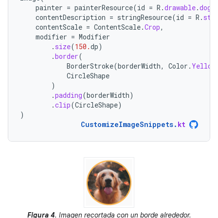
painter
=
painterResource
(
id
=
R
.
drawable
.
dog
)
contentDescription
=
stringResource
(
id
=
R
.
str
contentScale
=
ContentScale
.
Crop
,
modifier
=
Modifier
.
size
(
150.
dp
)
.
border
(
BorderStroke
(
borderWidth
,
Color
.
Yellow
CircleShape
)
.
padding
(
borderWidth
)
.
clip
(
CircleShape
)
)
CustomizeImageSnippets
.
kt
Figura 4
. Imagen recortada con un borde alrededor.