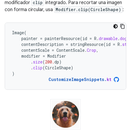
modificador
clip
integrado. Para recortar una imagen
con forma circular, usa
Modifier.clip(CircleShape)
:
Image
(
painter
=
painterResource
(
id
=
R
.
drawable
.
dog
)
contentDescription
=
stringResource
(
id
=
R
.
str
contentScale
=
ContentScale
.
Crop
,
modifier
=
Modifier
.
size
(
200.
dp
)
.
clip
(
CircleShape
)
)
CustomizeImageSnippets
.
kt