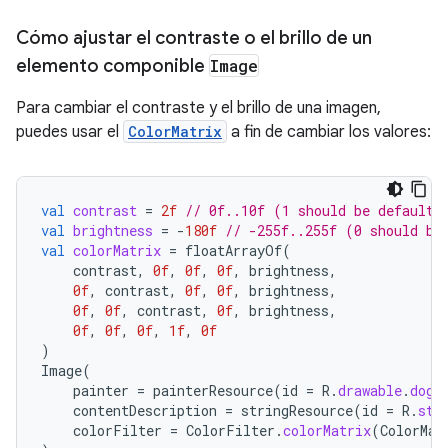
Cómo ajustar el contraste o el brillo de un
elemento componible
Image
Para cambiar el contraste y el brillo de una imagen,
puedes usar el
ColorMatrix
a fin de cambiar los valores:
val
contrast
=
2f
// 0f..10f (1 should be default)
val
brightness
=
-
180f
// -255f..255f (0 should be
val
colorMatrix
=
floatArrayOf
(
contrast
,
0f
,
0f
,
0f
,
brightness
,
0f
,
contrast
,
0f
,
0f
,
brightness
,
0f
,
0f
,
contrast
,
0f
,
brightness
,
0f
,
0f
,
0f
,
1f
,
0f
)
Image
(
painter
=
painterResource
(
id
=
R
.
drawable
.
dog
)
contentDescription
=
stringResource
(
id
=
R
.
str
colorFilter
=
ColorFilter
.
colorMatrix
(
ColorMat