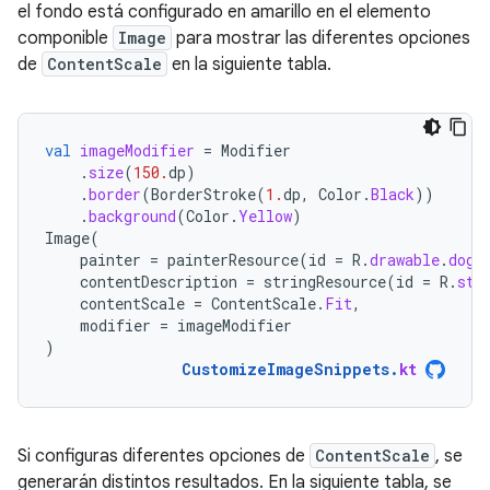
el fondo está configurado en amarillo en el elemento
componible
Image
para mostrar las diferentes opciones
de
ContentScale
en la siguiente tabla.
val
imageModifier
=
Modifier
.
size
(
150.
dp
)
.
border
(
BorderStroke
(
1.
dp
,
Color
.
Black
))
.
background
(
Color
.
Yellow
)
Image
(
painter
=
painterResource
(
id
=
R
.
drawable
.
dog
)
contentDescription
=
stringResource
(
id
=
R
.
str
contentScale
=
ContentScale
.
Fit
,
modifier
=
imageModifier
)
CustomizeImageSnippets
.
kt
Si configuras diferentes opciones de
ContentScale
, se
generarán distintos resultados. En la siguiente tabla, se