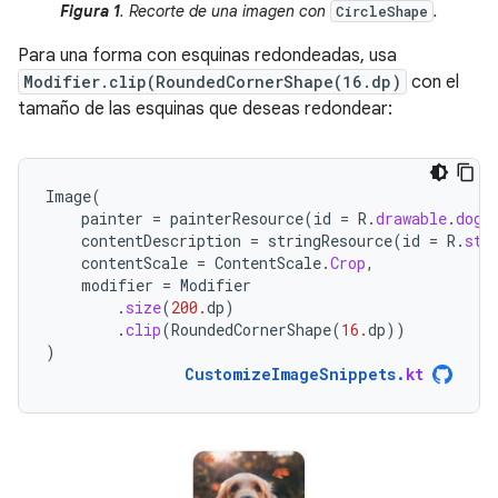
Figura 1
. Recorte de una imagen con
.
CircleShape
Para una forma con esquinas redondeadas, usa
Modifier.clip(RoundedCornerShape(16.dp)
con el
tamaño de las esquinas que deseas redondear:
Image
(
painter
=
painterResource
(
id
=
R
.
drawable
.
dog
)
contentDescription
=
stringResource
(
id
=
R
.
str
contentScale
=
ContentScale
.
Crop
,
modifier
=
Modifier
.
size
(
200.
dp
)
.
clip
(
RoundedCornerShape
(
16.
dp
))
)
CustomizeImageSnippets
.
kt