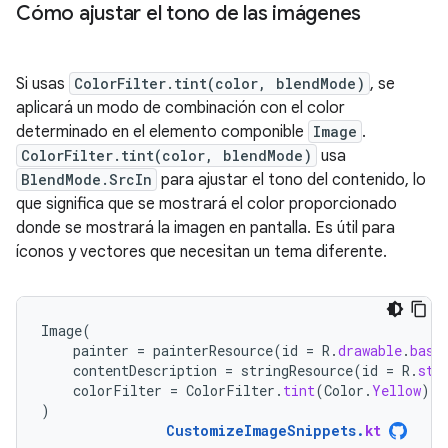
Cómo ajustar el tono de las imágenes
Si usas
ColorFilter.tint(color, blendMode)
, se
aplicará un modo de combinación con el color
determinado en el elemento componible
Image
.
ColorFilter.tint(color, blendMode)
usa
BlendMode.SrcIn
para ajustar el tono del contenido, lo
que significa que se mostrará el color proporcionado
donde se mostrará la imagen en pantalla. Es útil para
íconos y vectores que necesitan un tema diferente.
Image
(
painter
=
painterResource
(
id
=
R
.
drawable
.
base
contentDescription
=
stringResource
(
id
=
R
.
str
colorFilter
=
ColorFilter
.
tint
(
Color
.
Yellow
)
)
CustomizeImageSnippets
.
kt