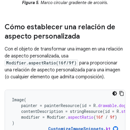
Figura 5
. Marco circular gradiente de arcoíris.
Cómo establecer una relación de
aspecto personalizada
Con el objeto de transformar una imagen en una relación
de aspecto personalizada, usa
Modifier.aspectRatio(16f/9f)
para proporcionar
una relación de aspecto personalizada para una imagen
(o cualquier elemento que admita composición).
Image
(
painter
=
painterResource
(
id
=
R
.
drawable
.
dog
)
contentDescription
=
stringResource
(
id
=
R
.
str
modifier
=
Modifier
.
aspectRatio
(
16f
/
9f
)
)
CustomizeImageSnippets
.
kt