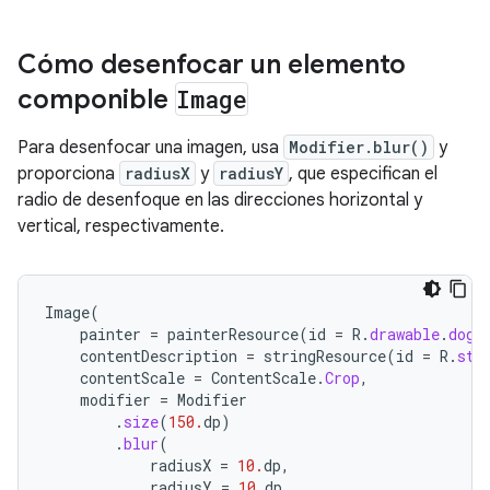
Cómo desenfocar un elemento
componible
Image
Para desenfocar una imagen, usa
Modifier.blur()
y
proporciona
radiusX
y
radiusY
, que especifican el
radio de desenfoque en las direcciones horizontal y
vertical, respectivamente.
Image
(
painter
=
painterResource
(
id
=
R
.
drawable
.
dog
)
contentDescription
=
stringResource
(
id
=
R
.
str
contentScale
=
ContentScale
.
Crop
,
modifier
=
Modifier
.
size
(
150.
dp
)
.
blur
(
radiusX
=
10.
dp
,
radiusY
=
10.
dp
,