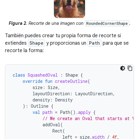
Figura 2
. Recorte de una imagen con
.
RoundedCornerShape
También puedes crear tu propia forma de recorte si
extiendes
Shape
y proporcionas un
Path
para que se
recorte la forma:
class
SquashedOval
:
Shape
{
override
fun
createOutline
(
size
:
Size
,
layoutDirection
:
LayoutDirection
,
density
:
Density
):
Outline
{
val
path
=
Path
().
apply
{
// We create an Oval that starts at ¼ 
addOval
(
Rect
(
left
=
size
.
width
/
4f
,