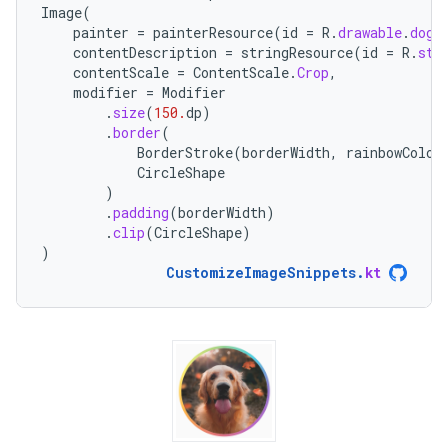
Image
(
painter
=
painterResource
(
id
=
R
.
drawable
.
dog
)
contentDescription
=
stringResource
(
id
=
R
.
str
contentScale
=
ContentScale
.
Crop
,
modifier
=
Modifier
.
size
(
150.
dp
)
.
border
(
BorderStroke
(
borderWidth
,
rainbowColor
CircleShape
)
.
padding
(
borderWidth
)
.
clip
(
CircleShape
)
)
CustomizeImageSnippets
.
kt