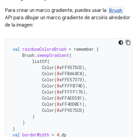
Para crear un marco gradiente, puedes usar la
Brush
API para dibujar un marco gradiente de arcoíris alrededor
de la imagen:
val
rainbowColorsBrush
=
remember
{
Brush
.
sweepGradient
(
listOf
(
Color
(
0
xFF9575CD
),
Color
(
0
xFFBA68C8
),
Color
(
0
xFFE57373
),
Color
(
0
xFFFFB74D
),
Color
(
0
xFFFFF176
),
Color
(
0
xFFAED581
),
Color
(
0
xFF4DD0E1
),
Color
(
0
xFF9575CD
)
)
)
}
val
borderWidth
=
4.
dp