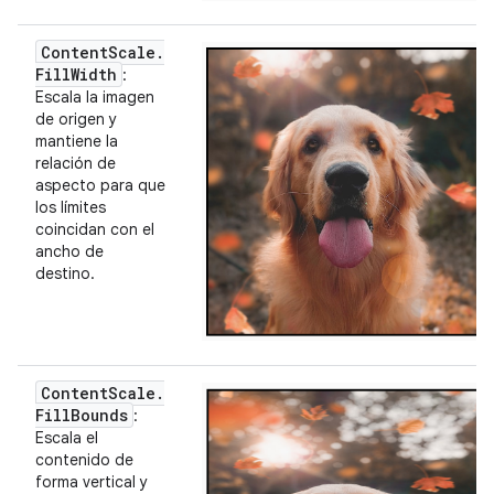
Content
Scale
.
Fill
Width
:
Escala la imagen
de origen y
mantiene la
relación de
aspecto para que
los límites
coincidan con el
ancho de
destino.
Content
Scale
.
Fill
Bounds
:
Escala el
contenido de
forma vertical y