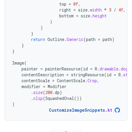
top
=
0f
,
right
=
size
.
width
*
3
/
4f
,
bottom
=
size
.
height
)
)
}
return
Outline
.
Generic
(
path
=
path
)
}
}
Image
(
painter
=
painterResource
(
id
=
R
.
drawable
.
dog
)
contentDescription
=
stringResource
(
id
=
R
.
str
contentScale
=
ContentScale
.
Crop
,
modifier
=
Modifier
.
size
(
200.
dp
)
.
clip
(
SquashedOval
())
)
CustomizeImageSnippets
.
kt