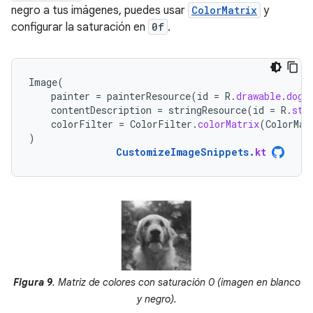
negro a tus imágenes, puedes usar
ColorMatrix
y
configurar la saturación en
0f
.
Image
(
painter
=
painterResource
(
id
=
R
.
drawable
.
dog
)
contentDescription
=
stringResource
(
id
=
R
.
str
colorFilter
=
ColorFilter
.
colorMatrix
(
ColorMat
)
CustomizeImageSnippets
.
kt
Figura 9
. Matriz de colores con saturación 0 (imagen en blanco
y negro).