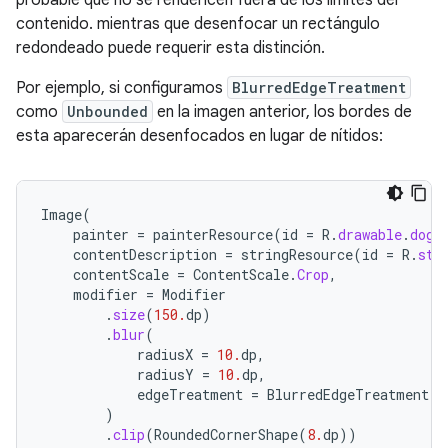
contenido. mientras que desenfocar un rectángulo
redondeado puede requerir esta distinción.
Por ejemplo, si configuramos
BlurredEdgeTreatment
como
Unbounded
en la imagen anterior, los bordes de
esta aparecerán desenfocados en lugar de nítidos:
Image
(
painter
=
painterResource
(
id
=
R
.
drawable
.
dog
)
contentDescription
=
stringResource
(
id
=
R
.
str
contentScale
=
ContentScale
.
Crop
,
modifier
=
Modifier
.
size
(
150.
dp
)
.
blur
(
radiusX
=
10.
dp
,
radiusY
=
10.
dp
,
edgeTreatment
=
BlurredEdgeTreatment
.
U
)
.
clip
(
RoundedCornerShape
(
8.
dp
))