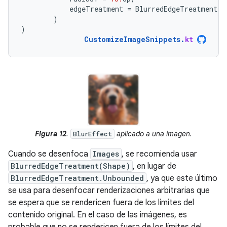
edgeTreatment
=
BlurredEdgeTreatment
(
R
)
)
CustomizeImageSnippets
.
kt
Figura 12
.
aplicado a una imagen.
BlurEffect
Cuando se desenfoca
Images
, se recomienda usar
BlurredEdgeTreatment(Shape)
, en lugar de
BlurredEdgeTreatment.Unbounded
, ya que este último
se usa para desenfocar renderizaciones arbitrarias que
se espera que se rendericen fuera de los límites del
contenido original. En el caso de las imágenes, es
probable que no se rendericen fuera de los límites del