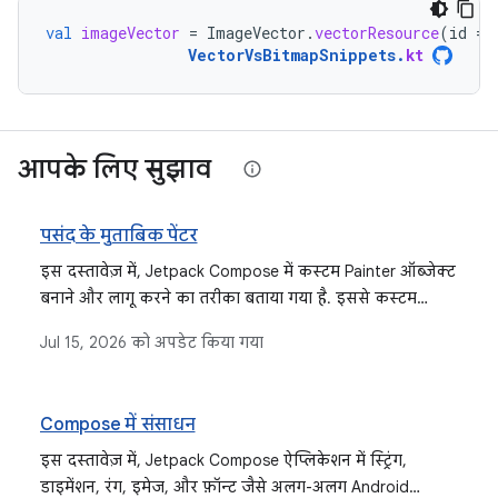
val
imageVector
=
ImageVector
.
vectorResource
(
id
=
VectorVsBitmapSnippets
.
kt
आपके लिए सुझाव
पसंद के मुताबिक पेंटर
इस दस्तावेज़ में, Jetpack Compose में कस्टम Painter ऑब्जेक्ट
बनाने और लागू करने का तरीका बताया गया है. इससे कस्टम
ग्राफ़िक बनाए जा सकते हैं. साथ ही, कंपोज़ेबल के मेज़रमेंट और
Jul 15, 2026
को अपडेट किया गया
लेआउट पर असर डाला जा सकता है. यह DrawModifier का
विकल्प है. इसका इस्तेमाल उन स्थितियों में किया जाता है जहां
लेआउट पर असर डालना ज़रूरी होता है.
Compose में संसाधन
इस दस्तावेज़ में, Jetpack Compose ऐप्लिकेशन में स्ट्रिंग,
डाइमेंशन, रंग, इमेज, और फ़ॉन्ट जैसे अलग-अलग Android