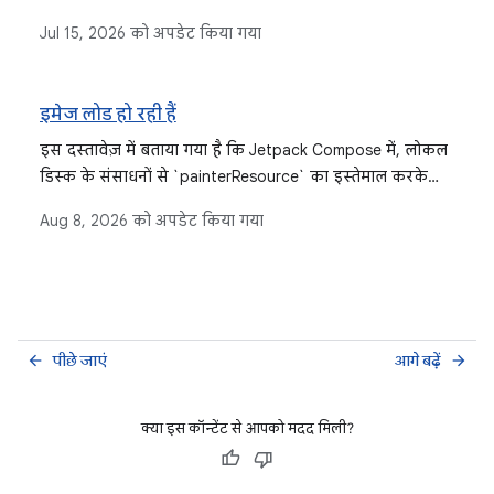
संसाधनों को ऐक्सेस करने और उनका इस्तेमाल करने का तरीका
Jul 15, 2026
को अपडेट किया गया
बताया गया है.
इमेज लोड हो रही हैं
इस दस्तावेज़ में बताया गया है कि Jetpack Compose में, लोकल
डिस्क के संसाधनों से `painterResource` का इस्तेमाल करके
और इंटरनेट से Coil और Glide जैसी तीसरे पक्ष की लाइब्रेरी का
Aug 8, 2026
को अपडेट किया गया
इस्तेमाल करके इमेज कैसे लोड करें. इसमें सुलभता से जुड़ी बातों
पर ज़ोर दिया गया है.
पीछे जाएं
आगे बढ़ें
arrow_back
arrow_forward
क्या इस कॉन्टेंट से आपको मदद मिली?