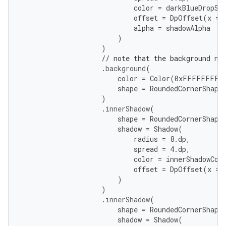
color
=
darkBlueDropSh
offset
=
DpOffset
(
x
=
alpha
=
shadowAlpha
)
)
// note that the background ne
.
background
(
color
=
Color
(
0
xFFFFFFFF
)
shape
=
RoundedCornerShape
)
.
innerShadow
(
shape
=
RoundedCornerShape
shadow
=
Shadow
(
radius
=
8.
dp
,
spread
=
4.
dp
,
color
=
innerShadowCol
offset
=
DpOffset
(
x
=
)
)
.
innerShadow
(
shape
=
RoundedCornerShape
shadow
=
Shadow
(