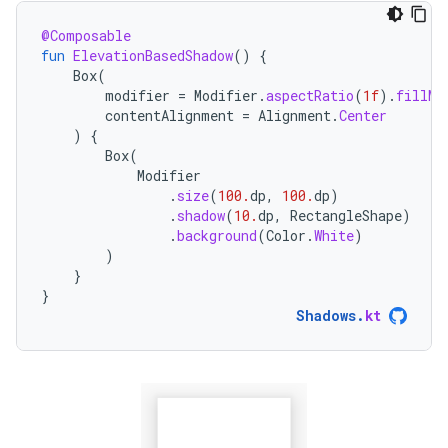
@Composable
fun
ElevationBasedShadow
()
{
Box
(
modifier
=
Modifier
.
aspectRatio
(
1f
).
fillMa
contentAlignment
=
Alignment
.
Center
)
{
Box
(
Modifier
.
size
(
100.
dp
,
100.
dp
)
.
shadow
(
10.
dp
,
RectangleShape
)
.
background
(
Color
.
White
)
)
}
}
Shadows
.
kt