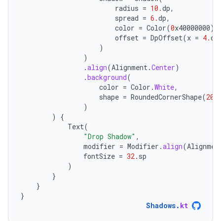
radius
=
10.
dp
,
spread
=
6.
dp
,
color
=
Color
(
0
x40000000
),
offset
=
DpOffset
(
x
=
4.
dp
)
)
.
align
(
Alignment
.
Center
)
.
background
(
color
=
Color
.
White
,
shape
=
RoundedCornerShape
(
20.
)
)
{
Text
(
"Drop Shadow"
,
modifier
=
Modifier
.
align
(
Alignmen
fontSize
=
32.
sp
)
}
}
}
Shadows
.
kt