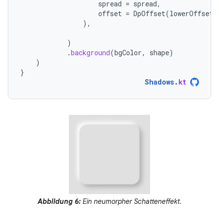
spread
=
spread
,
offset
=
DpOffset
(
lowerOffset
,
),
)
.
background
(
bgColor
,
shape
)
)
}
Shadows
.
kt
Abbildung 6:
Ein neumorpher Schatteneffekt.