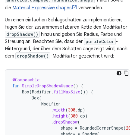
die
Material Expressive shapes
verwenden.
Um einen einfachen Schlagschatten zu implementieren,
fügen Sie der zusammensetzbaren Kette den Modifikator
dropShadow()
hinzu und geben Sie Radius, Farbe und
Streuung an. Beachten Sie, dass der
purpleColor
-
Hintergrund, der über dem Schatten angezeigt wird, nach
dem
dropShadow()
-Modifikator gezeichnet wird:
@Composable
fun
SimpleDropShadowUsage
()
{
Box
(
Modifier
.
fillMaxSize
())
{
Box
(
Modifier
.
width
(
300.
dp
)
.
height
(
300.
dp
)
.
dropShadow
(
shape
=
RoundedCornerShape
(
20.
shadow
=
Shadow
(