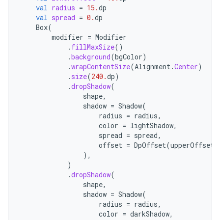
val
radius
=
15.
dp
val
spread
=
0.
dp
Box
(
modifier
=
Modifier
.
fillMaxSize
()
.
background
(
bgColor
)
.
wrapContentSize
(
Alignment
.
Center
)
.
size
(
240.
dp
)
.
dropShadow
(
shape
,
shadow
=
Shadow
(
radius
=
radius
,
color
=
lightShadow
,
spread
=
spread
,
offset
=
DpOffset
(
upperOffset
,
),
)
.
dropShadow
(
shape
,
shadow
=
Shadow
(
radius
=
radius
,
color
=
darkShadow
,