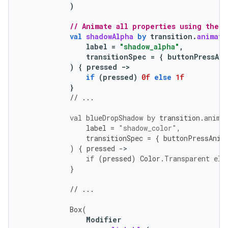
)
// Animate all properties using the t
val
shadowAlpha
by
transition
.
animate
label
=
"shadow_alpha"
,
transitionSpec
=
{
buttonPressAni
)
{
pressed
-
>
if
(
pressed
)
0f
else
1f
}
// ...
val
blueDropShadow
by
transition
.
anima
label
=
"shadow_color"
,
transitionSpec
=
{
buttonPressAnim
)
{
pressed
-
if
(
pressed
)
Color
.
Transparent
els
}
// ...
Box
(
Modifier