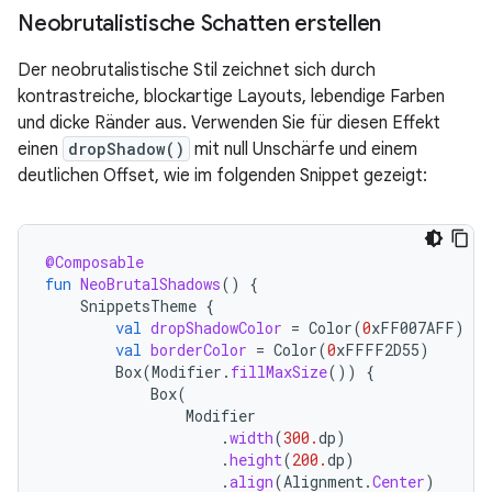
Neobrutalistische Schatten erstellen
Der neobrutalistische Stil zeichnet sich durch
kontrastreiche, blockartige Layouts, lebendige Farben
und dicke Ränder aus. Verwenden Sie für diesen Effekt
einen
dropShadow()
mit null Unschärfe und einem
deutlichen Offset, wie im folgenden Snippet gezeigt:
@Composable
fun
NeoBrutalShadows
()
{
SnippetsTheme
{
val
dropShadowColor
=
Color
(
0
xFF007AFF
)
val
borderColor
=
Color
(
0
xFFFF2D55
)
Box
(
Modifier
.
fillMaxSize
())
{
Box
(
Modifier
.
width
(
300.
dp
)
.
height
(
200.
dp
)
.
align
(
Alignment
.
Center
)