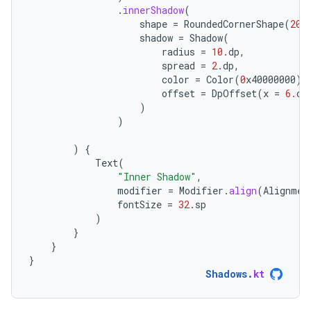
.
innerShadow
(
shape
=
RoundedCornerShape
(
20.
shadow
=
Shadow
(
radius
=
10.
dp
,
spread
=
2.
dp
,
color
=
Color
(
0
x40000000
),
offset
=
DpOffset
(
x
=
6.
dp
)
)
)
{
Text
(
"Inner Shadow"
,
modifier
=
Modifier
.
align
(
Alignmen
fontSize
=
32.
sp
)
}
}
}
Shadows
.
kt