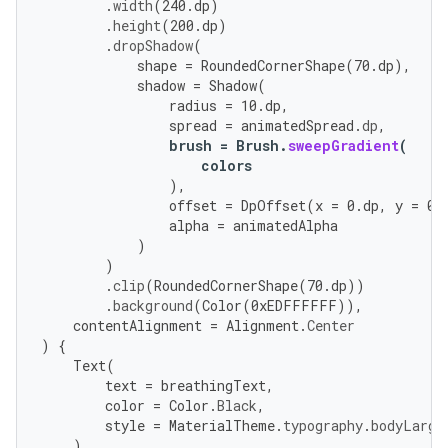
.
width
(
240.
dp
)
.
height
(
200.
dp
)
.
dropShadow
(
shape
=
RoundedCornerShape
(
70.
dp
),
shadow
=
Shadow
(
radius
=
10.
dp
,
spread
=
animatedSpread
.
dp
,
brush
=
Brush
.
sweepGradient
(
colors
),
offset
=
DpOffset
(
x
=
0.
dp
,
y
=
0.
alpha
=
animatedAlpha
)
)
.
clip
(
RoundedCornerShape
(
70.
dp
))
.
background
(
Color
(
0
xEDFFFFFF
)),
contentAlignment
=
Alignment
.
Center
)
{
Text
(
text
=
breathingText
,
color
=
Color
.
Black
,
style
=
MaterialTheme
.
typography
.
bodyLarge
)