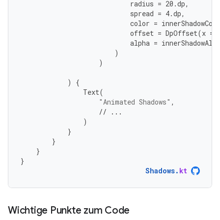
radius
=
20.
dp
,
spread
=
4.
dp
,
color
=
innerShadowCol
offset
=
DpOffset
(
x
=
alpha
=
innerShadowAlp
)
)
)
{
Text
(
"Animated Shadows"
,
// ...
)
}
}
}
}
Shadows
.
kt
Wichtige Punkte zum Code