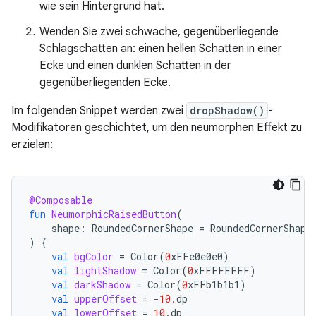
wie sein Hintergrund hat.
Wenden Sie zwei schwache, gegenüberliegende
Schlagschatten an: einen hellen Schatten in einer
Ecke und einen dunklen Schatten in der
gegenüberliegenden Ecke.
Im folgenden Snippet werden zwei
dropShadow()
-
Modifikatoren geschichtet, um den neumorphen Effekt zu
erzielen:
@Composable
fun
NeumorphicRaisedButton
(
shape
:
RoundedCornerShape
=
RoundedCornerShape
)
{
val
bgColor
=
Color
(
0
xFFe0e0e0
)
val
lightShadow
=
Color
(
0
xFFFFFFFF
)
val
darkShadow
=
Color
(
0
xFFb1b1b1
)
val
upperOffset
=
-
10.
dp
val
lowerOffset
=
10.
dp