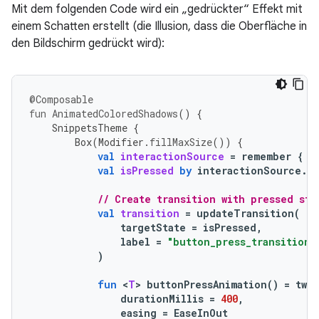
Mit dem folgenden Code wird ein „gedrückter“ Effekt mit
einem Schatten erstellt (die Illusion, dass die Oberfläche in
den Bildschirm gedrückt wird):
@Composable
fun
AnimatedColoredShadows
()
{
SnippetsTheme
{
Box
(
Modifier
.
fillMaxSize
())
{
val
interactionSource
=
remember
{
M
val
isPressed
by
interactionSource
.
c
// Create transition with pressed sta
val
transition
=
updateTransition
(
targetState
=
isPressed
,
label
=
"button_press_transition"
)
fun
<
T
>
buttonPressAnimation
()
=
twe
durationMillis
=
400
,
easing
=
EaseInOut