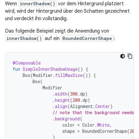
Wenn
innerShadow()
vor dem Hintergrund platziert
wird, wird der Hintergrund über den Schatten gezeichnet
und verdeckt ihn vollständig.
Das folgende Beispiel zeigt die Anwendung von
innerShadow()
auf ein
RoundedCornerShape
:
@Composable
fun
SimpleInnerShadowUsage
()
{
Box
(
Modifier
.
fillMaxSize
())
{
Box
(
Modifier
.
width
(
300.
dp
)
.
height
(
200.
dp
)
.
align
(
Alignment
.
Center
)
// note that the background needs 
.
background
(
color
=
Color
.
White
,
shape
=
RoundedCornerShape
(
20.
)