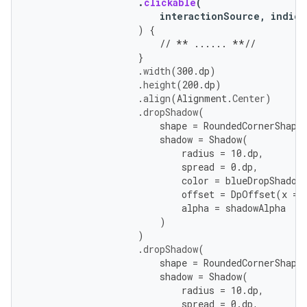
.
clickable
(
interactionSource
,
indica
)
{
// ** ...... **//
}
.
width
(
300.
dp
)
.
height
(
200.
dp
)
.
align
(
Alignment
.
Center
)
.
dropShadow
(
shape
=
RoundedCornerShape
shadow
=
Shadow
(
radius
=
10.
dp
,
spread
=
0.
dp
,
color
=
blueDropShadow
offset
=
DpOffset
(
x
=
alpha
=
shadowAlpha
)
)
.
dropShadow
(
shape
=
RoundedCornerShape
shadow
=
Shadow
(
radius
=
10.
dp
,
spread
=
0.
dp
,