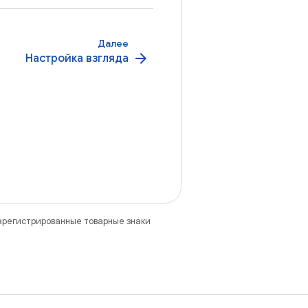
Далее
arrow_forward
Настройка взгляда
зарегистрированные товарные знаки