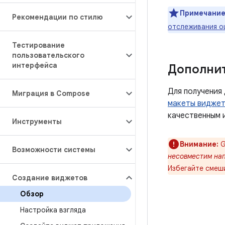
Примечание
Рекомендации по стилю
отслеживания 
Тестирование
пользовательского
интерфейса
Дополни
Для получения
Миграция в Compose
макеты видже
качественным 
Инструменты
Внимание:
G
Возможности системы
несовместим на
Избегайте смеши
Создание виджетов
Обзор
Настройка взгляда