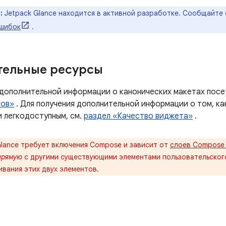
:
Jetpack Glance находится в активной разработке. Сообщайте
ошибок
.
тельные ресурсы
 дополнительной информации о канонических макетах пос
тов»
. Для получения дополнительной информации о том, ка
и легкодоступным, см.
раздел «Качество виджета»
.
lance требует включения Compose и зависит от
слоев Compose R
прямую
с другими существующими элементами пользовательског
вания этих двух элементов.