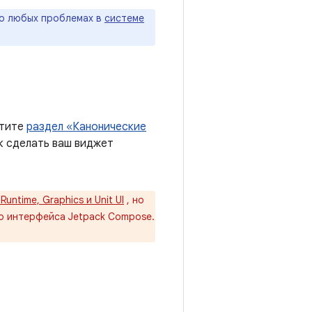
 о любых проблемах в
системе
етите
раздел «Канонические
к сделать ваш виджет
untime, Graphics и Unit UI
, но
о интерфейса Jetpack Compose.