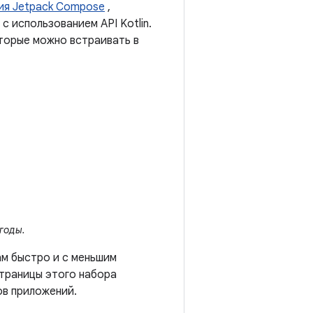
ия Jetpack Compose
,
 использованием API Kotlin.
торые можно встраивать в
годы.
ам быстро и с меньшим
Страницы этого набора
ов приложений.