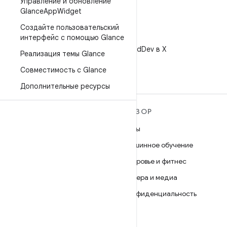
Управление и обновление
Glance
App
Widget
Создайте пользовательский
интерфейс с помощью Glance
X
Читайте @AndroidDev в X
Реализация темы Glance
Совместимость с Glance
Дополнительные ресурсы
ПОДРОБНЕЕ ОБ ОС
ОБЗОР
ANDROID
Игры
Android
Машинное обучение
Android for Enterprise
Здоровье и фитнес
Безопасность
Камера и медиа
Исходный код
Конфиденциальность
Новости
5G
Блог