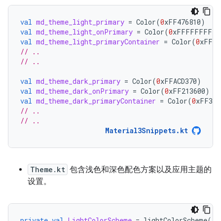
val
md_theme_light_primary
=
Color
(
0
xFF476810
)
val
md_theme_light_onPrimary
=
Color
(
0
xFFFFFFFF
)
val
md_theme_light_primaryContainer
=
Color
(
0
xFFC7
// ..
// ..
val
md_theme_dark_primary
=
Color
(
0
xFFACD370
)
val
md_theme_dark_onPrimary
=
Color
(
0
xFF213600
)
val
md_theme_dark_primaryContainer
=
Color
(
0
xFF324
// ..
// ..
Material3Snippets.kt
Theme.kt
包含浅色和深色配色方案以及应用主题的
设置。
private
val
LightColorScheme
=
lightColorScheme
(