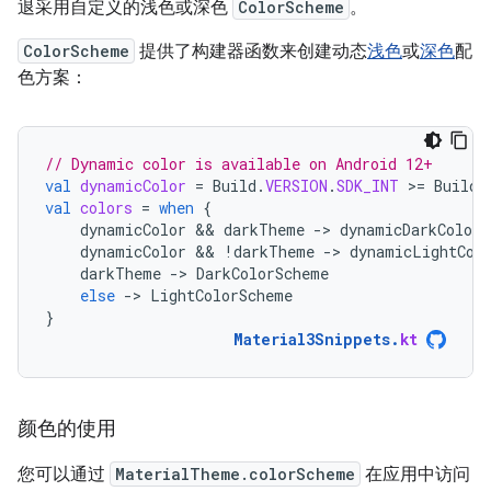
退采用自定义的浅色或深色
ColorScheme
。
ColorScheme
提供了构建器函数来创建动态
浅色
或
深色
配
色方案：
// Dynamic color is available on Android 12+
val
dynamicColor
=
Build
.
VERSION
.
SDK_INT
>
=
Build
.
val
colors
=
when
{
dynamicColor
 && 
darkTheme
-
>
dynamicDarkColorS
dynamicColor
 && 
!
darkTheme
-
>
dynamicLightCol
darkTheme
-
>
DarkColorScheme
else
-
>
LightColorScheme
}
Material3Snippets
.
kt
颜色的使用
您可以通过
MaterialTheme.colorScheme
在应用中访问