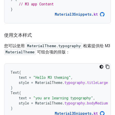
// M3 app Content
}
Material3Snippets
.
kt
使用文本样式
您可以使用
MaterialTheme.typography
检索提供给 M3
MaterialTheme
可组合项的排版：
Text
(
text
=
"Hello M3 theming"
,
style
=
MaterialTheme
.
typography
.
titleLarge
)
Text
(
text
=
"you are learning typography"
,
style
=
MaterialTheme
.
typography
.
bodyMedium
)
Material3Snippets
.
kt