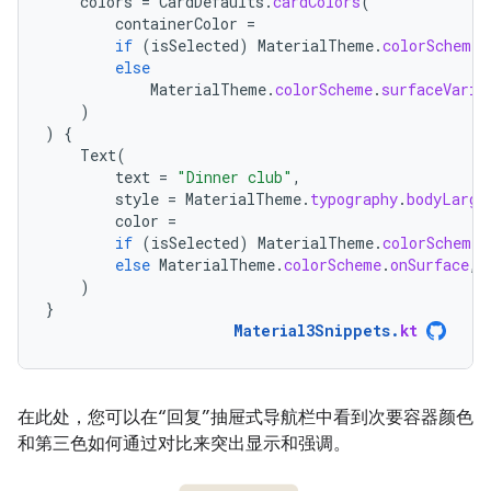
colors
=
CardDefaults
.
cardColors
(
containerColor
=
if
(
isSelected
)
MaterialTheme
.
colorScheme
.
else
MaterialTheme
.
colorScheme
.
surfaceVaria
)
)
{
Text
(
text
=
"Dinner club"
,
style
=
MaterialTheme
.
typography
.
bodyLarge
color
=
if
(
isSelected
)
MaterialTheme
.
colorScheme
.
else
MaterialTheme
.
colorScheme
.
onSurface
,
)
}
Material3Snippets
.
kt
在此处，您可以在“回复”抽屉式导航栏中看到次要容器颜色
和第三色如何通过对比来突出显示和强调。