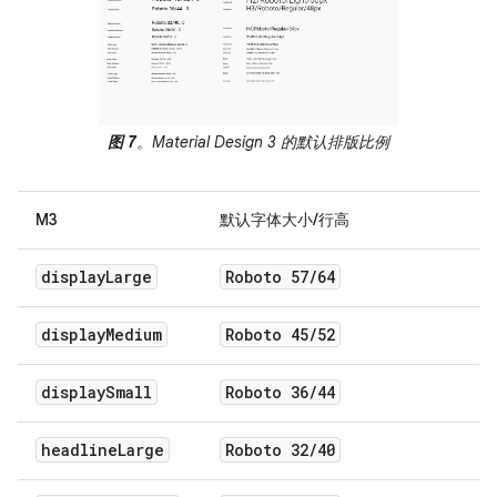
图 7
。Material Design 3 的默认排版比例
M3
默认字体大小/行高
display
Large
Roboto 57
/
64
display
Medium
Roboto 45
/
52
display
Small
Roboto 36
/
44
headline
Large
Roboto 32
/
40