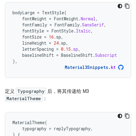
bodyLarge
=
TextStyle
(
fontWeight
=
FontWeight
.
Normal
,
fontFamily
=
FontFamily
.
SansSerif
,
fontStyle
=
FontStyle
.
Italic
,
fontSize
=
16.
sp
,
lineHeight
=
24.
sp
,
letterSpacing
=
0.15
.
sp
,
baselineShift
=
BaselineShift
.
Subscript
),
Material3Snippets
.
kt
定义
Typography
后，将其传递给 M3
MaterialTheme
：
MaterialTheme
(
typography
=
replyTypography
,
)
{