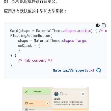
例，也可以按组件进行自定义。
应用具有默认值的中型和大型形状：
Card
(
shape
=
MaterialTheme
.
shapes
.
medium
)
{
/* car
FloatingActionButton
(
shape
=
MaterialTheme
.
shapes
.
large
,
onClick
=
{
}
)
{
/* fab content */
}
Material3Snippets
.
kt