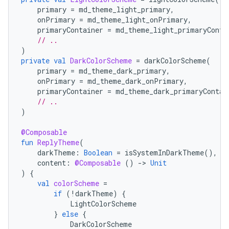
primary
=
md_theme_light_primary
,
onPrimary
=
md_theme_light_onPrimary
,
primaryContainer
=
md_theme_light_primaryConta
// ..
)
private
val
DarkColorScheme
=
darkColorScheme
(
primary
=
md_theme_dark_primary
,
onPrimary
=
md_theme_dark_onPrimary
,
primaryContainer
=
md_theme_dark_primaryContai
// ..
)
@Composable
fun
ReplyTheme
(
darkTheme
:
Boolean
=
isSystemInDarkTheme
(),
content
:
@Composable
()
-
>
Unit
)
{
val
colorScheme
=
if
(
!
darkTheme
)
{
LightColorScheme
}
else
{
DarkColorScheme