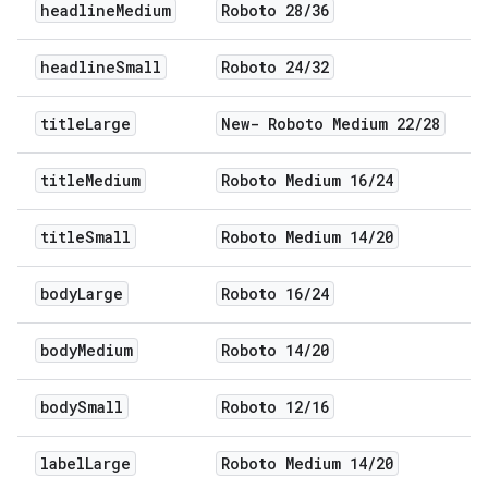
headline
Medium
Roboto 28
/
36
headline
Small
Roboto 24
/
32
title
Large
New- Roboto Medium 22
/
28
title
Medium
Roboto Medium 16
/
24
title
Small
Roboto Medium 14
/
20
body
Large
Roboto 16
/
24
body
Medium
Roboto 14
/
20
body
Small
Roboto 12
/
16
label
Large
Roboto Medium 14
/
20