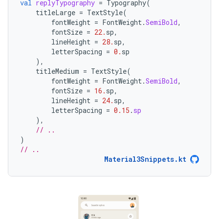
val
replyTypography
=
Typography
(
titleLarge
=
TextStyle
(
fontWeight
=
FontWeight
.
SemiBold
,
fontSize
=
22.
sp
,
lineHeight
=
28.
sp
,
letterSpacing
=
0.
sp
),
titleMedium
=
TextStyle
(
fontWeight
=
FontWeight
.
SemiBold
,
fontSize
=
16.
sp
,
lineHeight
=
24.
sp
,
letterSpacing
=
0.15
.
sp
),
// ..
)
// ..
Material3Snippets.kt