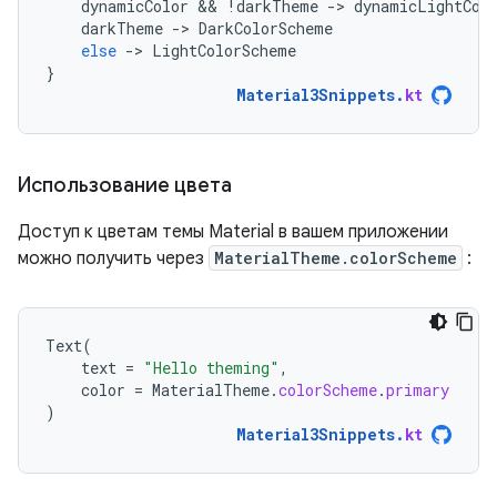
dynamicColor
 && 
!
darkTheme
-
>
dynamicLightCol
darkTheme
-
>
DarkColorScheme
else
-
>
LightColorScheme
}
Material3Snippets
.
kt
Использование цвета
Доступ к цветам темы Material в вашем приложении
можно получить через
MaterialTheme.colorScheme
:
Text
(
text
=
"Hello theming"
,
color
=
MaterialTheme
.
colorScheme
.
primary
)
Material3Snippets
.
kt