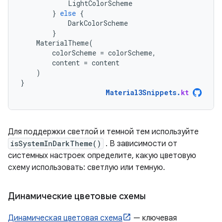
LightColorScheme
}
else
{
DarkColorScheme
}
MaterialTheme
(
colorScheme
=
colorScheme
,
content
=
content
)
}
Material3Snippets
.
kt
Для поддержки светлой и темной тем используйте
isSystemInDarkTheme()
. В зависимости от
системных настроек определите, какую цветовую
схему использовать: светлую или темную.
Динамические цветовые схемы
Динамическая цветовая схема
— ключевая