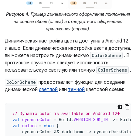
Рисунок 4.
Пример динамического оформления приложения
на основе обоев (слева) и стандартного оформления
приложения (справа).
Динамическая настройка цвета доступна в Android 12
и выше. Если динамическая настройка цвета доступна,
вы можете настроить динамическую
ColorScheme
. В
противном случае вам следует использовать
пользовательскую светлую или темную
ColorScheme
.
ColorScheme
предоставляет функции для создания
динамической
светлой
или
темной
цветовой схемы:
// Dynamic color is available on Android 12+
val
dynamicColor
=
Build
.
VERSION
.
SDK_INT
>
=
Build
.
val
colors
=
when
{
dynamicColor
 && 
darkTheme
-
>
dynamicDarkColorS