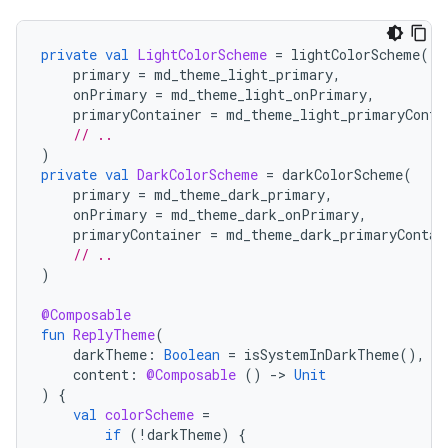
private
val
LightColorScheme
=
lightColorScheme
(
primary
=
md_theme_light_primary
,
onPrimary
=
md_theme_light_onPrimary
,
primaryContainer
=
md_theme_light_primaryConta
// ..
)
private
val
DarkColorScheme
=
darkColorScheme
(
primary
=
md_theme_dark_primary
,
onPrimary
=
md_theme_dark_onPrimary
,
primaryContainer
=
md_theme_dark_primaryContai
// ..
)
@Composable
fun
ReplyTheme
(
darkTheme
:
Boolean
=
isSystemInDarkTheme
(),
content
:
@Composable
()
-
>
Unit
)
{
val
colorScheme
=
if
(
!
darkTheme
)
{