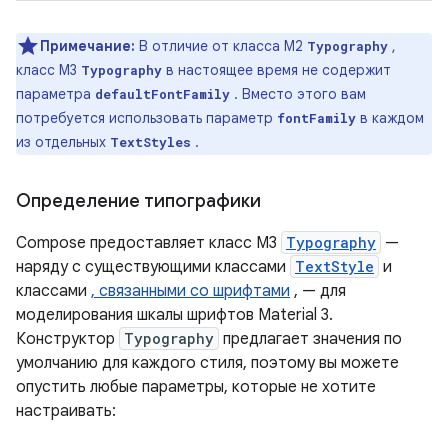
Примечание:
В отличие от класса M2
,
Typography
класс M3
в настоящее время не содержит
Typography
параметра
. Вместо этого вам
defaultFontFamily
потребуется использовать параметр
в каждом
fontFamily
из отдельных
.
TextStyles
Определение типографики
Compose предоставляет класс M3
Typography
—
наряду с существующими классами
TextStyle
и
классами
, связанными со шрифтами
, — для
моделирования шкалы шрифтов Material 3.
Конструктор
Typography
предлагает значения по
умолчанию для каждого стиля, поэтому вы можете
опустить любые параметры, которые не хотите
настраивать: