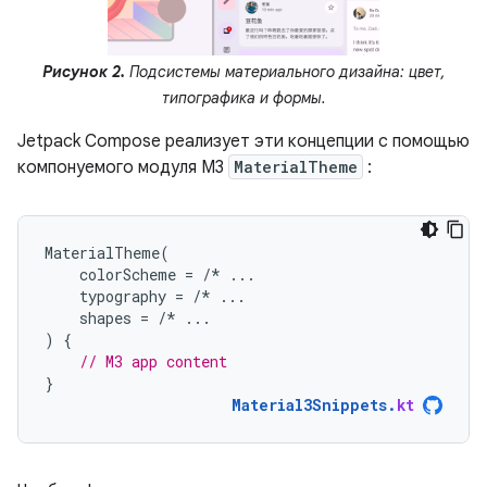
Рисунок 2.
Подсистемы материального дизайна: цвет,
типографика и формы.
Jetpack Compose реализует эти концепции с помощью
компонуемого модуля M3
MaterialTheme
:
MaterialTheme
(
colorScheme
=
/*
...
typography
=
/*
...
shapes
=
/*
...
)
{
// M3 app content
}
Material3Snippets
.
kt