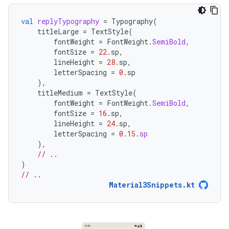
val
replyTypography
=
Typography
(
titleLarge
=
TextStyle
(
fontWeight
=
FontWeight
.
SemiBold
,
fontSize
=
22.
sp
,
lineHeight
=
28.
sp
,
letterSpacing
=
0.
sp
),
titleMedium
=
TextStyle
(
fontWeight
=
FontWeight
.
SemiBold
,
fontSize
=
16.
sp
,
lineHeight
=
24.
sp
,
letterSpacing
=
0.15
.
sp
),
// ..
)
// ..
Material3Snippets.kt