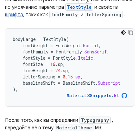
по умолчанию параметра
TextStyle
и свойств
шрифта,
таких как
fontFamily
и
letterSpacing
.
bodyLarge
=
TextStyle
(
fontWeight
=
FontWeight
.
Normal
,
fontFamily
=
FontFamily
.
SansSerif
,
fontStyle
=
FontStyle
.
Italic
,
fontSize
=
16.
sp
,
lineHeight
=
24.
sp
,
letterSpacing
=
0.15
.
sp
,
baselineShift
=
BaselineShift
.
Subscript
),
Material3Snippets
.
kt
После того, как вы определили
Typography
,
передайте её в тему
MaterialTheme
M3: