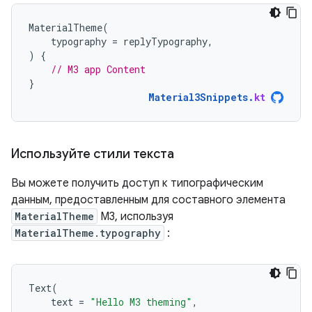
MaterialTheme
(
typography
=
replyTypography
,
)
{
// M3 app Content
}
Material3Snippets
.
kt
Используйте стили текста
Вы можете получить доступ к типографическим
данным, предоставленным для составного элемента
MaterialTheme
M3, используя
MaterialTheme.typography
:
Text
(
text
=
"Hello M3 theming"
,