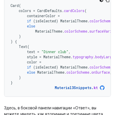
Card
(
colors
=
CardDefaults
.
cardColors
(
containerColor
=
if
(
isSelected
)
MaterialTheme
.
colorScheme
.
else
MaterialTheme
.
colorScheme
.
surfaceVaria
)
)
{
Text
(
text
=
"Dinner club"
,
style
=
MaterialTheme
.
typography
.
bodyLarge
color
=
if
(
isSelected
)
MaterialTheme
.
colorScheme
.
else
MaterialTheme
.
colorScheme
.
onSurface
,
)
}
Material3Snippets
.
kt
Здесь, в боковой панели навигации «Ответ», вы
можете увидеть, как вторичные и третичные цвета