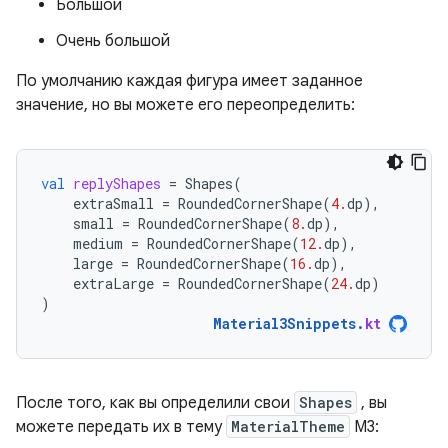
Большой
Очень большой
По умолчанию каждая фигура имеет заданное
значение, но вы можете его переопределить:
val
replyShapes
=
Shapes
(
extraSmall
=
RoundedCornerShape
(
4.
dp
),
small
=
RoundedCornerShape
(
8.
dp
),
medium
=
RoundedCornerShape
(
12.
dp
),
large
=
RoundedCornerShape
(
16.
dp
),
extraLarge
=
RoundedCornerShape
(
24.
dp
)
)
Material3Snippets
.
kt
После того, как вы определили свои
Shapes
, вы
можете передать их в тему
MaterialTheme
M3: