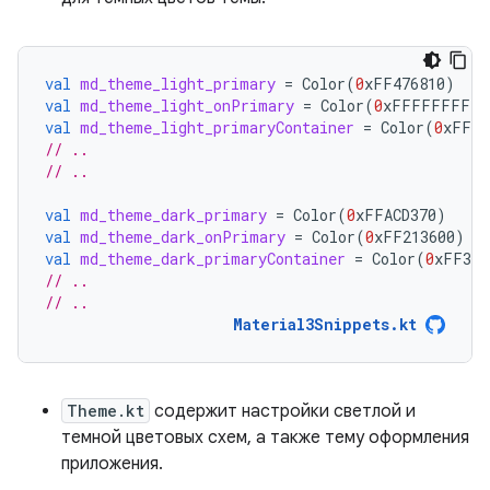
val
md_theme_light_primary
=
Color
(
0
xFF476810
)
val
md_theme_light_onPrimary
=
Color
(
0
xFFFFFFFF
)
val
md_theme_light_primaryContainer
=
Color
(
0
xFFC7
// ..
// ..
val
md_theme_dark_primary
=
Color
(
0
xFFACD370
)
val
md_theme_dark_onPrimary
=
Color
(
0
xFF213600
)
val
md_theme_dark_primaryContainer
=
Color
(
0
xFF324
// ..
// ..
Material3Snippets.kt
Theme.kt
содержит настройки светлой и
темной цветовых схем, а также тему оформления
приложения.