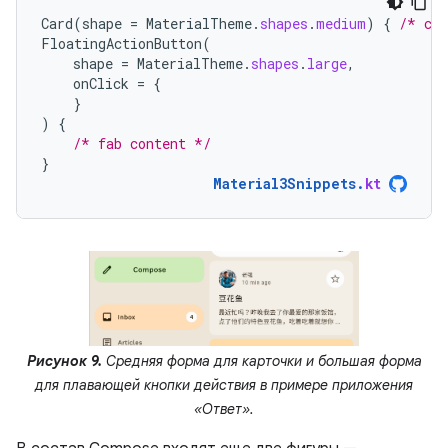
Card
(
shape
=
MaterialTheme
.
shapes
.
medium
)
{
/* car
FloatingActionButton
(
shape
=
MaterialTheme
.
shapes
.
large
,
onClick
=
{
}
)
{
/* fab content */
}
Material3Snippets
.
kt
Рисунок 9.
Средняя форма для карточки и большая форма
для плавающей кнопки действия в примере приложения
«Ответ».