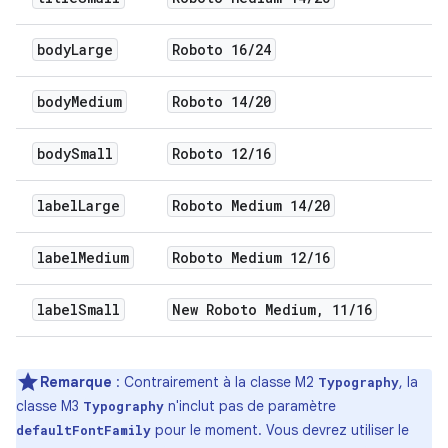
body
Large
Roboto 16
/
24
body
Medium
Roboto 14
/
20
body
Small
Roboto 12
/
16
label
Large
Roboto Medium 14
/
20
label
Medium
Roboto Medium 12
/
16
label
Small
New Roboto Medium
,
11
/
16
Remarque
: Contrairement à la classe M2
, la
Typography
classe M3
n'inclut pas de paramètre
Typography
pour le moment. Vous devrez utiliser le
defaultFontFamily