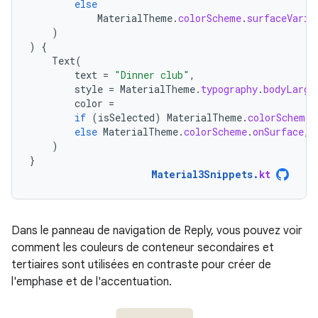
else
MaterialTheme
.
colorScheme
.
surfaceVaria
)
)
{
Text
(
text
=
"Dinner club"
,
style
=
MaterialTheme
.
typography
.
bodyLarge
color
=
if
(
isSelected
)
MaterialTheme
.
colorScheme
.
else
MaterialTheme
.
colorScheme
.
onSurface
,
)
}
Material3Snippets
.
kt
Dans le panneau de navigation de Reply, vous pouvez voir
comment les couleurs de conteneur secondaires et
tertiaires sont utilisées en contraste pour créer de
l'emphase et de l'accentuation.