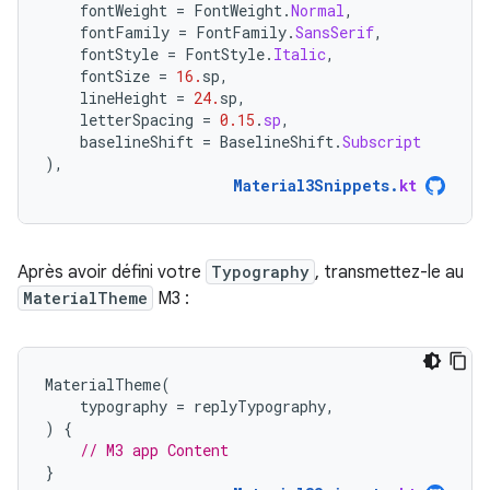
fontWeight
=
FontWeight
.
Normal
,
fontFamily
=
FontFamily
.
SansSerif
,
fontStyle
=
FontStyle
.
Italic
,
fontSize
=
16.
sp
,
lineHeight
=
24.
sp
,
letterSpacing
=
0.15
.
sp
,
baselineShift
=
BaselineShift
.
Subscript
),
Material3Snippets
.
kt
Après avoir défini votre
Typography
, transmettez-le au
MaterialTheme
M3 :
MaterialTheme
(
typography
=
replyTypography
,
)
{
// M3 app Content
}