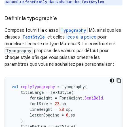
paramètre
dans chacun des
.
fontFamily
TextStyles
Définir la typographie
Compose fournit la classe
Typography
M3, ainsi que les
classes
TextStyle
et celles
liées à la police
pour
modéliser l'échelle de type Material 3. Le constructeur
Typography
propose des valeurs par défaut pour
chaque style afin que vous puissiez omettre les
paramètres que vous ne souhaitez pas personnaliser :
val
replyTypography
=
Typography
(
titleLarge
=
TextStyle
(
fontWeight
=
FontWeight
.
SemiBold
,
fontSize
=
22.
sp
,
lineHeight
=
28.
sp
,
letterSpacing
=
0.
sp
),
titleMedium
=
TextStyle
(