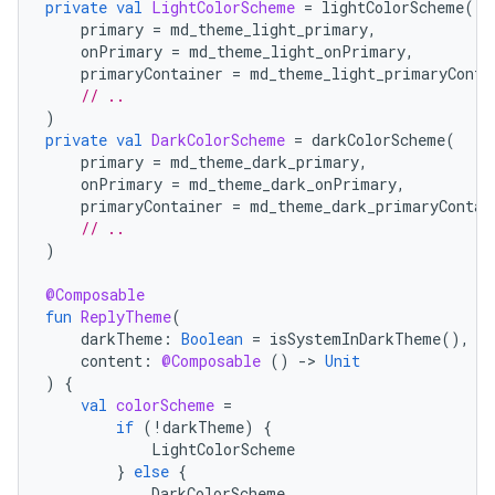
private
val
LightColorScheme
=
lightColorScheme
(
primary
=
md_theme_light_primary
,
onPrimary
=
md_theme_light_onPrimary
,
primaryContainer
=
md_theme_light_primaryConta
// ..
)
private
val
DarkColorScheme
=
darkColorScheme
(
primary
=
md_theme_dark_primary
,
onPrimary
=
md_theme_dark_onPrimary
,
primaryContainer
=
md_theme_dark_primaryContai
// ..
)
@Composable
fun
ReplyTheme
(
darkTheme
:
Boolean
=
isSystemInDarkTheme
(),
content
:
@Composable
()
-
>
Unit
)
{
val
colorScheme
=
if
(
!
darkTheme
)
{
LightColorScheme
}
else
{
DarkColorScheme