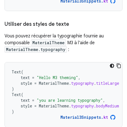
Material3Snippets
.
kt
Utiliser des styles de texte
Vous pouvez récupérer la typographie fournie au
composable
MaterialTheme
M3 à l'aide de
MaterialTheme.typography
:
Text
(
text
=
"Hello M3 theming"
,
style
=
MaterialTheme
.
typography
.
titleLarge
)
Text
(
text
=
"you are learning typography"
,
style
=
MaterialTheme
.
typography
.
bodyMedium
)
Material3Snippets
.
kt