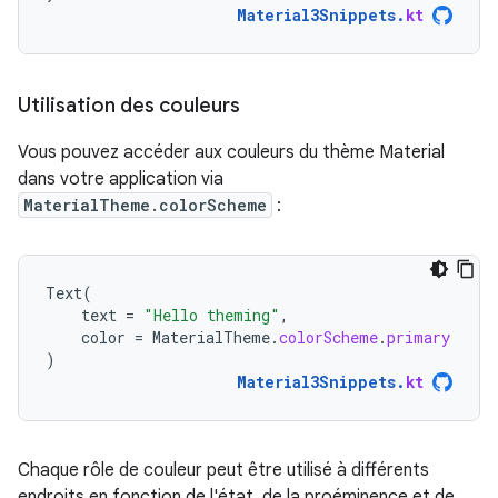
Material3Snippets
.
kt
Utilisation des couleurs
Vous pouvez accéder aux couleurs du thème Material
dans votre application via
MaterialTheme.colorScheme
:
Text
(
text
=
"Hello theming"
,
color
=
MaterialTheme
.
colorScheme
.
primary
)
Material3Snippets
.
kt
Chaque rôle de couleur peut être utilisé à différents
endroits en fonction de l'état, de la proéminence et de