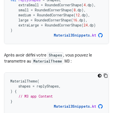
extraSmall
=
RoundedCornerShape
(
4.
dp
),
small
=
RoundedCornerShape
(
8.
dp
),
medium
=
RoundedCornerShape
(
12.
dp
),
large
=
RoundedCornerShape
(
16.
dp
),
extraLarge
=
RoundedCornerShape
(
24.
dp
)
)
Material3Snippets
.
kt
Après avoir défini votre
Shapes
, vous pouvez le
transmettre au
MaterialTheme
M3 :
MaterialTheme
(
shapes
=
replyShapes
,
)
{
// M3 app Content
}
Material3Snippets
.
kt