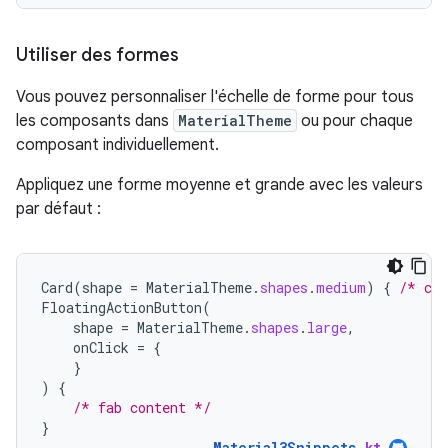
Utiliser des formes
Vous pouvez personnaliser l'échelle de forme pour tous
les composants dans
MaterialTheme
ou pour chaque
composant individuellement.
Appliquez une forme moyenne et grande avec les valeurs
par défaut :
Card
(
shape
=
MaterialTheme
.
shapes
.
medium
)
{
/* car
FloatingActionButton
(
shape
=
MaterialTheme
.
shapes
.
large
,
onClick
=
{
}
)
{
/* fab content */
}
Material3Snippets
.
kt