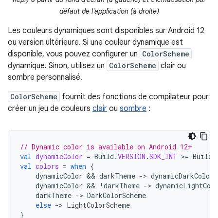
défaut de l'application (à droite)
Les couleurs dynamiques sont disponibles sur Android 12
ou version ultérieure. Si une couleur dynamique est
disponible, vous pouvez configurer un
ColorScheme
dynamique. Sinon, utilisez un
ColorScheme
clair ou
sombre personnalisé.
ColorScheme
fournit des fonctions de compilateur pour
créer un jeu de couleurs
clair
ou
sombre
:
// Dynamic color is available on Android 12+
val
dynamicColor
=
Build
.
VERSION
.
SDK_INT
>
=
Build
.
val
colors
=
when
{
dynamicColor
 && 
darkTheme
-
>
dynamicDarkColorS
dynamicColor
 && 
!
darkTheme
-
>
dynamicLightCol
darkTheme
-
>
DarkColorScheme
else
-
>
LightColorScheme
}