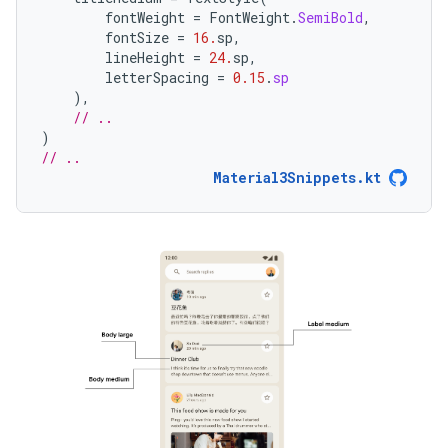
fontWeight
=
FontWeight
.
SemiBold
,
fontSize
=
16.
sp
,
lineHeight
=
24.
sp
,
letterSpacing
=
0.15
.
sp
),
// ..
)
// ..
Material3Snippets.kt