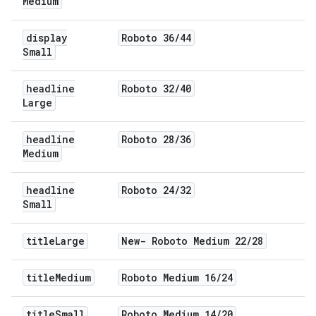
Medium
display
Roboto 36
/
44
Small
headline
Roboto 32
/
40
Large
headline
Roboto 28
/
36
Medium
headline
Roboto 24
/
32
Small
title
Large
New- Roboto Medium 22
/
28
title
Medium
Roboto Medium 16
/
24
title
Small
Roboto Medium 14
/
20