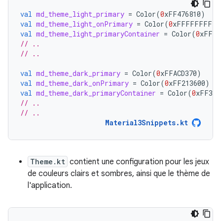
val
md_theme_light_primary
=
Color
(
0
xFF476810
)
val
md_theme_light_onPrimary
=
Color
(
0
xFFFFFFFF
)
val
md_theme_light_primaryContainer
=
Color
(
0
xFFC7
// ..
// ..
val
md_theme_dark_primary
=
Color
(
0
xFFACD370
)
val
md_theme_dark_onPrimary
=
Color
(
0
xFF213600
)
val
md_theme_dark_primaryContainer
=
Color
(
0
xFF324
// ..
// ..
Material3Snippets.kt
Theme.kt
contient une configuration pour les jeux
de couleurs clairs et sombres, ainsi que le thème de
l'application.