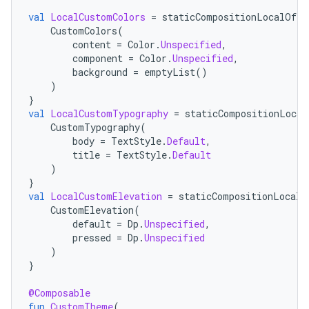
val
LocalCustomColors
=
staticCompositionLocalOf
{
CustomColors
(
content
=
Color
.
Unspecified
,
component
=
Color
.
Unspecified
,
background
=
emptyList
()
)
}
val
LocalCustomTypography
=
staticCompositionLocal
CustomTypography
(
body
=
TextStyle
.
Default
,
title
=
TextStyle
.
Default
)
}
val
LocalCustomElevation
=
staticCompositionLocalO
CustomElevation
(
default
=
Dp
.
Unspecified
,
pressed
=
Dp
.
Unspecified
)
}
@Composable
fun
CustomTheme
(