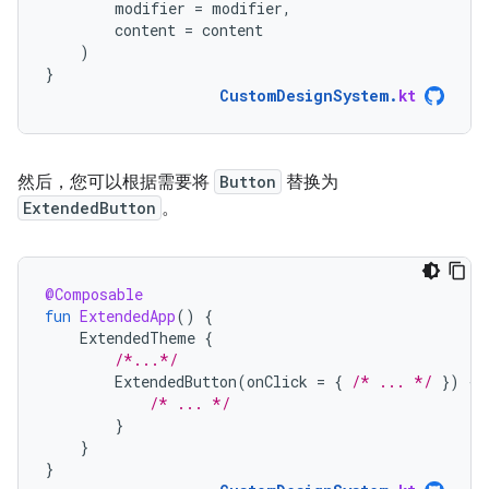
modifier
=
modifier
,
content
=
content
)
}
CustomDesignSystem
.
kt
然后，您可以根据需要将
Button
替换为
ExtendedButton
。
@Composable
fun
ExtendedApp
()
{
ExtendedTheme
{
/*...*/
ExtendedButton
(
onClick
=
{
/* ... */
})
{
/* ... */
}
}
}