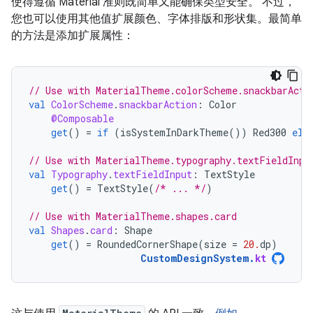
使得遵循 Material 准则既简单又能确保类型安全。 不过，
您也可以使用其他值扩展颜色、字体排版和形状集。最简单
的方法是添加扩展属性：
// Use with MaterialTheme.colorScheme.snackbarActi
val
ColorScheme
.
snackbarAction
:
Color
@Composable
get
()
=
if
(
isSystemInDarkTheme
())
Red300
els
// Use with MaterialTheme.typography.textFieldInpu
val
Typography
.
textFieldInput
:
TextStyle
get
()
=
TextStyle
(
/* ... */
)
// Use with MaterialTheme.shapes.card
val
Shapes
.
card
:
Shape
get
()
=
RoundedCornerShape
(
size
=
20.
dp
)
CustomDesignSystem
.
kt