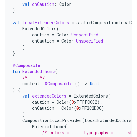
val
onCaution
:
Color
)
val
LocalExtendedColors
=
staticCompositionLocalOf
ExtendedColors
(
caution
=
Color
.
Unspecified
,
onCaution
=
Color
.
Unspecified
)
}
@Composable
fun
ExtendedTheme
(
/* ... */
content
:
@Composable
()
-
>
Unit
)
{
val
extendedColors
=
ExtendedColors
(
caution
=
Color
(
0
xFFFFCC02
),
onCaution
=
Color
(
0
xFF2C2D30
)
)
CompositionLocalProvider
(
LocalExtendedColors
p
MaterialTheme
(
/* colors = ..., typography = ..., sha