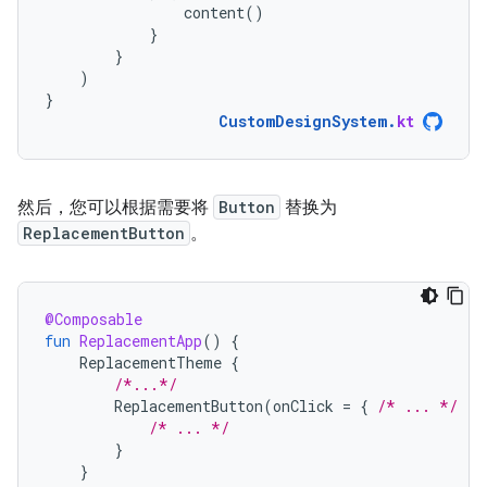
content
()
}
}
)
}
CustomDesignSystem
.
kt
然后，您可以根据需要将
Button
替换为
ReplacementButton
。
@Composable
fun
ReplacementApp
()
{
ReplacementTheme
{
/*...*/
ReplacementButton
(
onClick
=
{
/* ... */
})
/* ... */
}
}