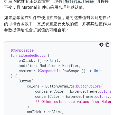
扩展 Material 主题设置时，现有
MaterialTheme
值将持
不变，且 Material 组件仍采用合理的默认值。
如果您希望在组件中使用扩展值，请将这些值封装到您自己
的可组合函数中，直接设置您要更改的值，并将其他值作为
参数提供给包含扩展值的可组合项：
@Composable
fun
ExtendedButton
(
onClick
:
()
-
>
Unit
,
modifier
:
Modifier
=
Modifier
,
content
:
@Composable
RowScope
.()
-
>
Unit
)
{
Button
(
colors
=
ButtonDefaults
.
buttonColors
(
containerColor
=
ExtendedTheme
.
colors
.
contentColor
=
ExtendedTheme
.
colors
.
on
/* Other colors use values from Materi
),
onClick
=
onClick
,