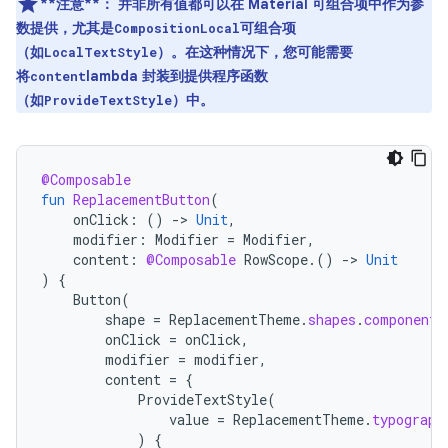
**注意**：
并非所有值都可以在 Material 可组合项中作为参
数提供，尤其是
可组合项
CompositionLocal
（如
）。在这种情况下，您可能需要
LocalTextStyle
将
lambda 封装到提供程序函数
content
（如
）中。
ProvideTextStyle
@Composable
fun
ReplacementButton
(
onClick
:
()
-
>
Unit
,
modifier
:
Modifier
=
Modifier
,
content
:
@Composable
RowScope
.()
-
>
Unit
)
{
Button
(
shape
=
ReplacementTheme
.
shapes
.
component
,
onClick
=
onClick
,
modifier
=
modifier
,
content
=
{
ProvideTextStyle
(
value
=
ReplacementTheme
.
typograph
)
{