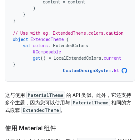
content
=
content
)
}
}
// Use with eg. ExtendedTheme.colors.caution
object
ExtendedTheme
{
val
colors
:
ExtendedColors
@Composable
get
()
=
LocalExtendedColors
.
current
}
CustomDesignSystem
.
kt
这与使用
MaterialTheme
的 API 类似。此外，它还支持
多个主题，因为您可以使用与
MaterialTheme
相同的方
式嵌套
ExtendedTheme
。
使用 Material 组件