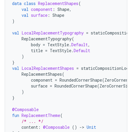
data
class
ReplacementShapes
(
val
component
:
Shape
,
val
surface
:
Shape
)
val
LocalReplacementTypography
=
staticComposition
ReplacementTypography
(
body
=
TextStyle
.
Default
,
title
=
TextStyle
.
Default
)
}
val
LocalReplacementShapes
=
staticCompositionLoca
ReplacementShapes
(
component
=
RoundedCornerShape
(
ZeroCornerS
surface
=
RoundedCornerShape
(
ZeroCornerSiz
)
}
@Composable
fun
ReplacementTheme
(
/* ... */
content
:
@Composable
()
-
>
Unit