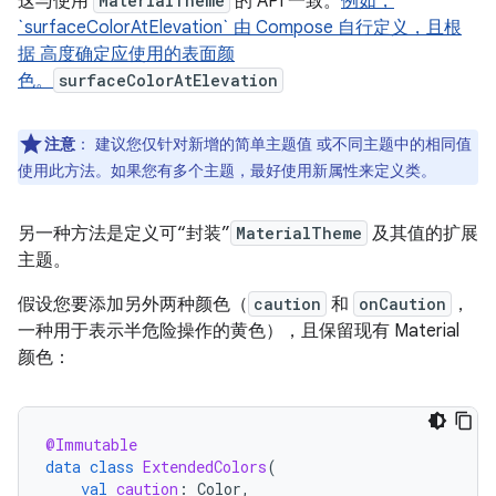
这与使用
MaterialTheme
的 API 一致。
例如，
`surfaceColorAtElevation` 由 Compose 自行定义，且根
据 高度确定应使用的表面颜
色。
surfaceColorAtElevation
注意
：
建议您仅针对新增的简单主题值 或不同主题中的相同值
使用此方法。如果您有多个主题，最好使用新属性来定义类。
另一种方法是定义可“封装”
MaterialTheme
及其值的扩展
主题。
假设您要添加另外两种颜色（
caution
和
onCaution
，
一种用于表示半危险操作的黄色），且保留现有 Material
颜色：
@Immutable
data
class
ExtendedColors
(
val
caution
:
Color
,