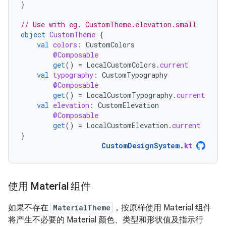
}
// Use with eg. CustomTheme.elevation.small
object
CustomTheme
{
val
colors
:
CustomColors
@Composable
get
()
=
LocalCustomColors
.
current
val
typography
:
CustomTypography
@Composable
get
()
=
LocalCustomTypography
.
current
val
elevation
:
CustomElevation
@Composable
get
()
=
LocalCustomElevation
.
current
}
CustomDesignSystem
.
kt
使用 Material 组件
如果不存在
MaterialTheme
，按原样使用 Material 组件
将产生不必要的 Material 颜色、类型和形状值及指示行