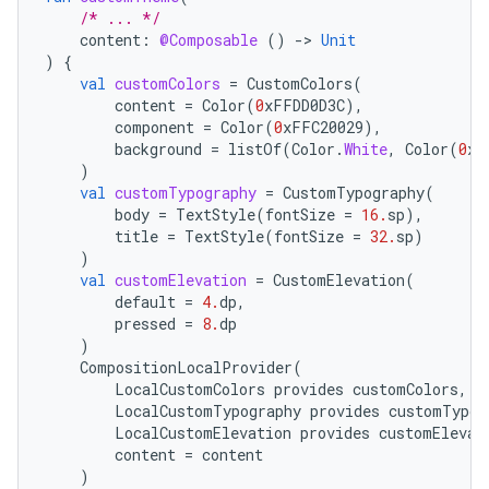
/* ... */
content
:
@Composable
()
-
>
Unit
)
{
val
customColors
=
CustomColors
(
content
=
Color
(
0
xFFDD0D3C
),
component
=
Color
(
0
xFFC20029
),
background
=
listOf
(
Color
.
White
,
Color
(
0
xF
)
val
customTypography
=
CustomTypography
(
body
=
TextStyle
(
fontSize
=
16.
sp
),
title
=
TextStyle
(
fontSize
=
32.
sp
)
)
val
customElevation
=
CustomElevation
(
default
=
4.
dp
,
pressed
=
8.
dp
)
CompositionLocalProvider
(
LocalCustomColors
provides
customColors
,
LocalCustomTypography
provides
customTypog
LocalCustomElevation
provides
customElevat
content
=
content
)