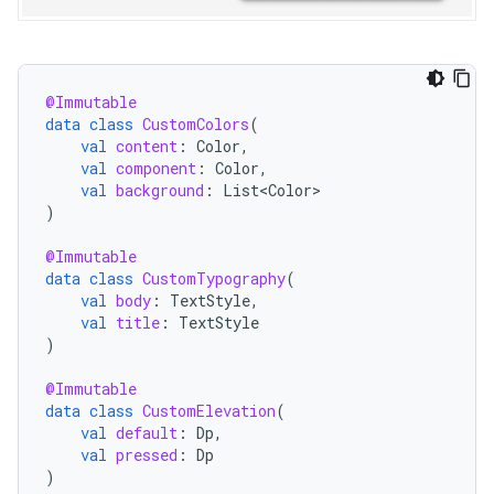
@Immutable
data
class
CustomColors
(
val
content
:
Color
,
val
component
:
Color
,
val
background
:
List<Color>
)
@Immutable
data
class
CustomTypography
(
val
body
:
TextStyle
,
val
title
:
TextStyle
)
@Immutable
data
class
CustomElevation
(
val
default
:
Dp
,
val
pressed
:
Dp
)