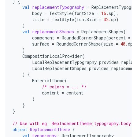
)
{
val
replacementTypography
=
ReplacementTypogra
body
=
TextStyle
(
fontSize
=
16.
sp
),
title
=
TextStyle
(
fontSize
=
32.
sp
)
)
val
replacementShapes
=
ReplacementShapes
(
component
=
RoundedCornerShape
(
percent
=
5
surface
=
RoundedCornerShape
(
size
=
40.
dp
)
)
CompositionLocalProvider
(
LocalReplacementTypography
provides
replac
LocalReplacementShapes
provides
replacemen
)
{
MaterialTheme
(
/* colors = ... */
content
=
content
)
}
}
// Use with eg. ReplacementTheme.typography.body
object
ReplacementTheme
{
val
typography
:
ReplacementTypography