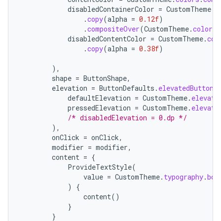
disabledContainerColor
=
CustomTheme
.
c
.
copy
(
alpha
=
0.12f
)
.
compositeOver
(
CustomTheme
.
colors
.
disabledContentColor
=
CustomTheme
.
col
.
copy
(
alpha
=
0.38f
)
),
shape
=
ButtonShape
,
elevation
=
ButtonDefaults
.
elevatedButtonE
defaultElevation
=
CustomTheme
.
elevati
pressedElevation
=
CustomTheme
.
elevati
/* disabledElevation = 0.dp */
),
onClick
=
onClick
,
modifier
=
modifier
,
content
=
{
ProvideTextStyle
(
value
=
CustomTheme
.
typography
.
bod
)
{
content
()
}
}