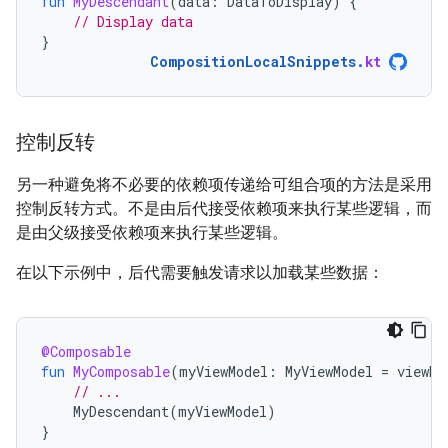
fun
MyDescendant
(
data
:
DataToDisplay
)
{
// Display data
}
CompositionLocalSnippets
.
kt
控制反转
另一种避免将不必要的依赖项传递给可组合项的方法是采用
控制反转方式。
不是由后代接受依赖项来执行某些逻辑，而
是由父级接受依赖项来执行某些逻辑。
在以下示例中，后代需要触发请求以加载某些数据：
@Composable
fun
MyComposable
(
myViewModel
:
MyViewModel
=
viewMo
// ...
MyDescendant
(
myViewModel
)
}