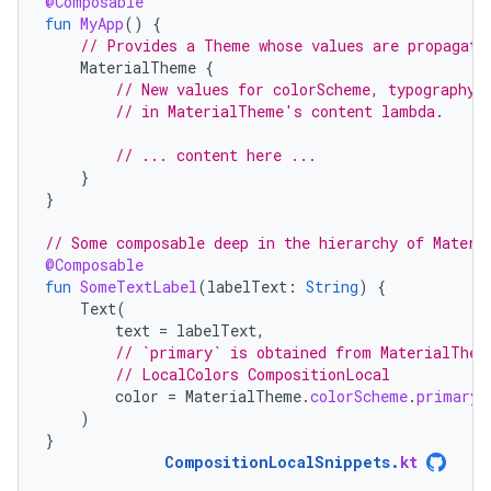
@Composable
fun
MyApp
()
{
// Provides a Theme whose values are propagate
MaterialTheme
{
// New values for colorScheme, typography,
// in MaterialTheme's content lambda.
// ... content here ...
}
}
// Some composable deep in the hierarchy of Materi
@Composable
fun
SomeTextLabel
(
labelText
:
String
)
{
Text
(
text
=
labelText
,
// `primary` is obtained from MaterialThem
// LocalColors CompositionLocal
color
=
MaterialTheme
.
colorScheme
.
primary
)
}
CompositionLocalSnippets
.
kt