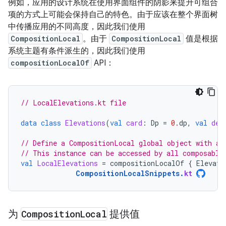
例如，应用的设计系统在使用界面组件的阴影来提升可组合
项的方式上可能会保持自己的特色。由于应该在整个界面树
中传播应用的不同高度，因此我们使用
CompositionLocal
。由于
CompositionLocal
值是根据
系统主题有条件派生的，因此我们使用
compositionLocalOf
API：
// LocalElevations.kt file
data
class
Elevations
(
val
card
:
Dp
=
0.
dp
,
val
def
// Define a CompositionLocal global object with a 
// This instance can be accessed by all composable
val
LocalElevations
=
compositionLocalOf
{
Elevati
CompositionLocalSnippets
.
kt
为
Composition
Local
提供值