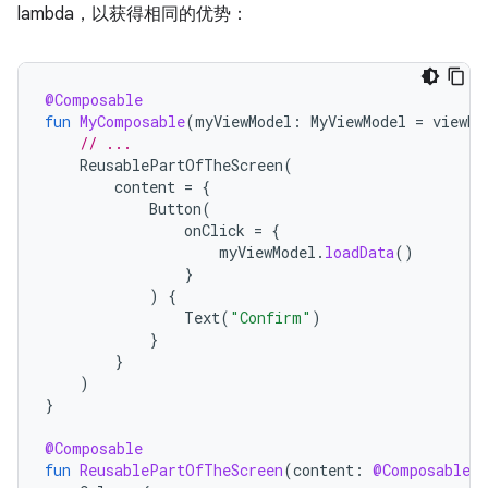
lambda，以获得相同的优势：
@Composable
fun
MyComposable
(
myViewModel
:
MyViewModel
=
viewMo
// ...
ReusablePartOfTheScreen
(
content
=
{
Button
(
onClick
=
{
myViewModel
.
loadData
()
}
)
{
Text
(
"Confirm"
)
}
}
)
}
@Composable
fun
ReusablePartOfTheScreen
(
content
:
@Composable