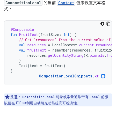
CompositionLocal
的当前
Context
值来设置文本格
式：
@Composable
fun
FruitText
(
fruitSize
:
Int
)
{
// Get `resources` from the current value of L
val
resources
=
LocalContext
.
current
.
resources
val
fruitText
=
remember
(
resources
,
fruitSize
)
resources
.
getQuantityString
(
R
.
plurals
.
frui
}
Text
(
text
=
fruitText
)
}
CompositionLocalSnippets
.
kt
注意
：
对象或常量通常带有
前缀，
CompositionLocal
Local
以便在 IDE 中利用自动填充功能提高可检测性。