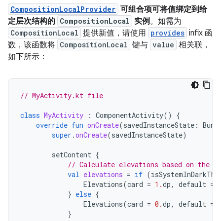
CompositionLocalProvider
可组合项可将值绑定到给
定层次结构的
CompositionLocal
实例
。如需为
CompositionLocal
提供新值，请使用
provides
infix 函
数，该函数将
CompositionLocal
键与
value
相关联，
如下所示：
// MyActivity.kt file
class
MyActivity
:
ComponentActivity
()
{
override
fun
onCreate
(
savedInstanceState
:
Bund
super
.
onCreate
(
savedInstanceState
)
setContent
{
// Calculate elevations based on the s
val
elevations
=
if
(
isSystemInDarkThe
Elevations
(
card
=
1.
dp
,
default
=
}
else
{
Elevations
(
card
=
0.
dp
,
default
=
}