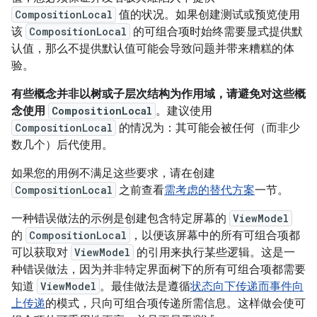
CompositionLocal
值的状况。如果创建测试或预览使用
该
CompositionLocal
的可组合项时始终需要显式提供默
认值，那么不提供默认值可能会导致问题并带来糟糕的体
验。
有些概念并非以树或子层次结构为作用域，请避免对这些概
念使用
CompositionLocal
。
建议使用
CompositionLocal
的情况为：其可能会被任何（而非少
数几个）后代使用。
如果您的用例不满足这些要求，请在创建
CompositionLocal
之前查看
需考虑的替代方案
一节。
一种错误做法的示例是创建包含特定屏幕的
ViewModel
的
CompositionLocal
，以便该屏幕中的所有可组合项都
可以获取对
ViewModel
的引用来执行某些逻辑。这是一
种错误做法，因为并非特定界面树下的所有可组合项都需要
知道
ViewModel
。最佳做法是遵循
状态向下传递而事件向
上传递
的模式，只向可组合项传递所需信息。这样做会使可