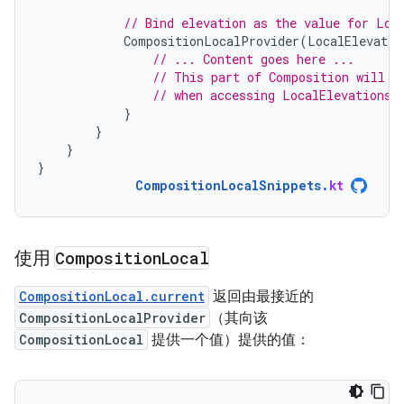
// Bind elevation as the value for Loc
CompositionLocalProvider
(
LocalElevatio
// ... Content goes here ...
// This part of Composition will s
// when accessing LocalElevations.
}
}
}
}
CompositionLocalSnippets
.
kt
使用
Composition
Local
CompositionLocal.current
返回由最接近的
CompositionLocalProvider
（其向该
CompositionLocal
提供一个值）提供的值：