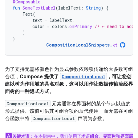
@Composable
fun
SomeTextLabel
(
labelText
:
String
)
{
Text
(
text
=
labelText
,
color
=
colors
.
onPrimary
// ← need to acce
)
}
CompositionLocalSnippets
.
kt
为了支持无需将颜色作为显式参数依赖项传递给大多数可组
合项，
Compose 提供了
CompositionLocal
，可让您创
建以树为作用域的具名对象，这可以用作让数据传输流经界
面树的一种隐式方式
。
CompositionLocal
元素通常在界面树的某个节点以值的
形式提供。该值可供其可组合项的后代使用，而无需在可组
合函数中将
CompositionLocal
声明为参数。
关键术语
：在本指南中，我们使用了术语
组合
、
界面树
和
界面层