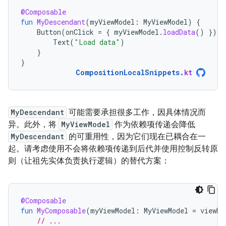
@Composable
fun
MyDescendant
(
myViewModel
:
MyViewModel
)
{
Button
(
onClick
=
{
myViewModel
.
loadData
()
})
{
Text
(
"Load data"
)
}
}
CompositionLocalSnippets
.
kt
MyDescendant
可能需要承担很多工作，因具体情况而
异。此外，将
MyViewModel
作为依赖项传递会降低
MyDescendant
的可重用性，因为它们现在已耦合在一
起。请考虑使用不会将依赖项传递到后代并使用控制反转原
则（让祖先实体负责执行逻辑）的替代方案：
@Composable
fun
MyComposable
(
myViewModel
:
MyViewModel
=
viewMo
// ...