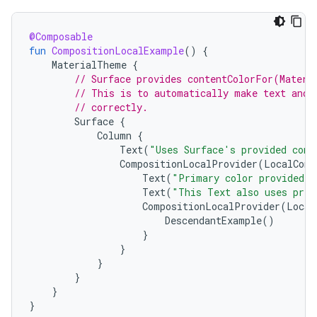
@Composable
fun
CompositionLocalExample
()
{
MaterialTheme
{
// Surface provides contentColorFor(Materi
// This is to automatically make text and 
// correctly.
Surface
{
Column
{
Text
(
"Uses Surface's provided cont
CompositionLocalProvider
(
LocalCont
Text
(
"Primary color provided b
Text
(
"This Text also uses prim
CompositionLocalProvider
(
Local
DescendantExample
()
}
}
}
}
}
}