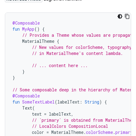
@Composable
fun
MyApp
()
{
// Provides a Theme whose values are propagate
MaterialTheme
{
// New values for colorScheme, typography,
// in MaterialTheme's content lambda.
// ... content here ...
}
}
// Some composable deep in the hierarchy of Materi
@Composable
fun
SomeTextLabel
(
labelText
:
String
)
{
Text
(
text
=
labelText
,
// `primary` is obtained from MaterialThem
// LocalColors CompositionLocal
color
=
MaterialTheme
.
colorScheme
.
primary