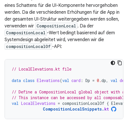
eines Schattens für die UI-Komponente hervorgehoben
werden. Da die verschiedenen Erhöhungen für die App in
der gesamten UI-Struktur weitergegeben werden sollen,
verwenden wir
CompositionLocal
. Da der
CompositionLocal
-Wert bedingt basierend auf dem
Systemdesign abgeleitet wird, verwenden wir die
compositionLocalOf
-API:
// LocalElevations.kt file
data
class
Elevations
(
val
card
:
Dp
=
0.
dp
,
val
def
// Define a CompositionLocal global object with a 
// This instance can be accessed by all composable
val
LocalElevations
=
compositionLocalOf
{
Elevati
CompositionLocalSnippets
.
kt