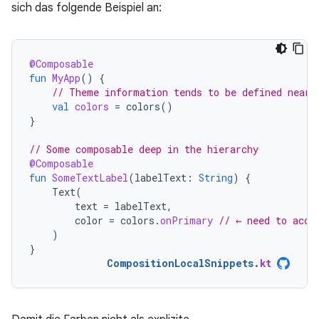
sich das folgende Beispiel an:
@Composable
fun
MyApp
()
{
// Theme information tends to be defined near 
val
colors
=
colors
()
}
// Some composable deep in the hierarchy
@Composable
fun
SomeTextLabel
(
labelText
:
String
)
{
Text
(
text
=
labelText
,
color
=
colors
.
onPrimary
// ← need to acce
)
}
CompositionLocalSnippets
.
kt