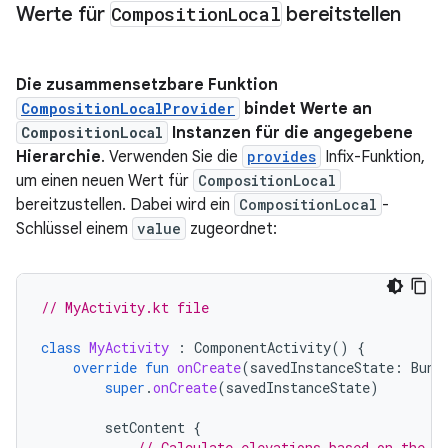
Werte für
Composition
Local
bereitstellen
Die zusammensetzbare Funktion
CompositionLocalProvider
bindet Werte an
CompositionLocal
Instanzen für die angegebene
Hierarchie
. Verwenden Sie die
provides
Infix-Funktion,
um einen neuen Wert für
CompositionLocal
bereitzustellen. Dabei wird ein
CompositionLocal
-
Schlüssel einem
value
zugeordnet:
// MyActivity.kt file
class
MyActivity
:
ComponentActivity
()
{
override
fun
onCreate
(
savedInstanceState
:
Bund
super
.
onCreate
(
savedInstanceState
)
setContent
{
// Calculate elevations based on the s