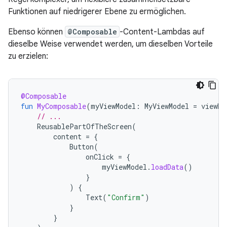
Funktionen auf niedrigerer Ebene zu ermöglichen.
Ebenso können
@Composable
-Content-Lambdas auf
dieselbe Weise verwendet werden, um dieselben Vorteile
zu erzielen:
@Composable
fun
MyComposable
(
myViewModel
:
MyViewModel
=
viewMo
// ...
ReusablePartOfTheScreen
(
content
=
{
Button
(
onClick
=
{
myViewModel
.
loadData
()
}
)
{
Text
(
"Confirm"
)
}
}