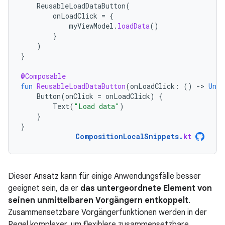
ReusableLoadDataButton
(
onLoadClick
=
{
myViewModel
.
loadData
()
}
)
}
@Composable
fun
ReusableLoadDataButton
(
onLoadClick
:
()
-
>
Unit
Button
(
onClick
=
onLoadClick
)
{
Text
(
"Load data"
)
}
}
CompositionLocalSnippets
.
kt
Dieser Ansatz kann für einige Anwendungsfälle besser
geeignet sein, da er
das untergeordnete Element von
seinen unmittelbaren Vorgängern entkoppelt
.
Zusammensetzbare Vorgängerfunktionen werden in der
Regel komplexer, um flexiblere zusammensetzbare