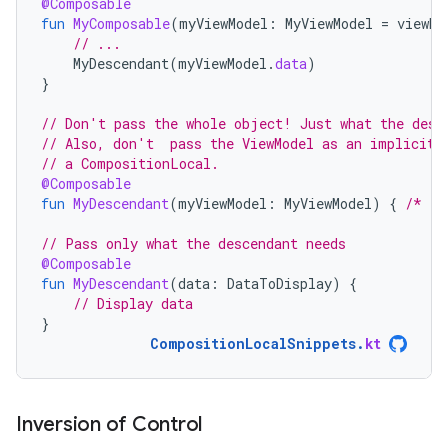
@Composable
fun
MyComposable
(
myViewModel
:
MyViewModel
=
viewMo
// ...
MyDescendant
(
myViewModel
.
data
)
}
// Don't pass the whole object! Just what the desc
// Also, don't  pass the ViewModel as an implicit 
// a CompositionLocal.
@Composable
fun
MyDescendant
(
myViewModel
:
MyViewModel
)
{
/* ..
// Pass only what the descendant needs
@Composable
fun
MyDescendant
(
data
:
DataToDisplay
)
{
// Display data
}
CompositionLocalSnippets
.
kt
Inversion of Control