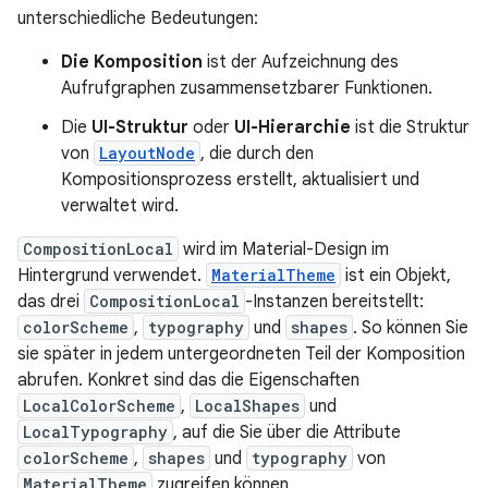
unterschiedliche Bedeutungen:
Die Komposition
ist der Aufzeichnung des
Aufrufgraphen zusammensetzbarer Funktionen.
Die
UI-Struktur
oder
UI-Hierarchie
ist die Struktur
von
LayoutNode
, die durch den
Kompositionsprozess erstellt, aktualisiert und
verwaltet wird.
CompositionLocal
wird im Material-Design im
Hintergrund verwendet.
MaterialTheme
ist ein Objekt,
das drei
CompositionLocal
-Instanzen bereitstellt:
colorScheme
,
typography
und
shapes
. So können Sie
sie später in jedem untergeordneten Teil der Komposition
abrufen. Konkret sind das die Eigenschaften
LocalColorScheme
,
LocalShapes
und
LocalTypography
, auf die Sie über die Attribute
colorScheme
,
shapes
und
typography
von
MaterialTheme
zugreifen können.