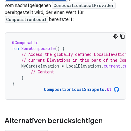
vom nächstgelegenen
CompositionLocalProvider
bereitgestellt wird, der einen Wert für
CompositionLocal
bereitstellt:
@Composable
fun
SomeComposable
()
{
// Access the globally defined LocalElevations
// current Elevations in this part of the Comp
MyCard
(
elevation
=
LocalElevations
.
current
.
car
// Content
}
}
CompositionLocalSnippets
.
kt
Alternativen berücksichtigen