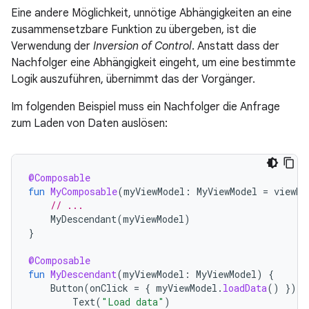
Eine andere Möglichkeit, unnötige Abhängigkeiten an eine
zusammensetzbare Funktion zu übergeben, ist die
Verwendung der
Inversion of Control
. Anstatt dass der
Nachfolger eine Abhängigkeit eingeht, um eine bestimmte
Logik auszuführen, übernimmt das der Vorgänger.
Im folgenden Beispiel muss ein Nachfolger die Anfrage
zum Laden von Daten auslösen:
@Composable
fun
MyComposable
(
myViewModel
:
MyViewModel
=
viewMo
// ...
MyDescendant
(
myViewModel
)
}
@Composable
fun
MyDescendant
(
myViewModel
:
MyViewModel
)
{
Button
(
onClick
=
{
myViewModel
.
loadData
()
})
{
Text
(
"Load data"
)