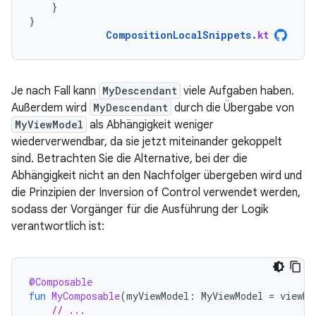
}
}
CompositionLocalSnippets
.
kt
Je nach Fall kann
MyDescendant
viele Aufgaben haben.
Außerdem wird
MyDescendant
durch die Übergabe von
MyViewModel
als Abhängigkeit weniger
wiederverwendbar, da sie jetzt miteinander gekoppelt
sind. Betrachten Sie die Alternative, bei der die
Abhängigkeit nicht an den Nachfolger übergeben wird und
die Prinzipien der Inversion of Control verwendet werden,
sodass der Vorgänger für die Ausführung der Logik
verantwortlich ist:
@Composable
fun
MyComposable
(
myViewModel
:
MyViewModel
=
viewMo
// ...