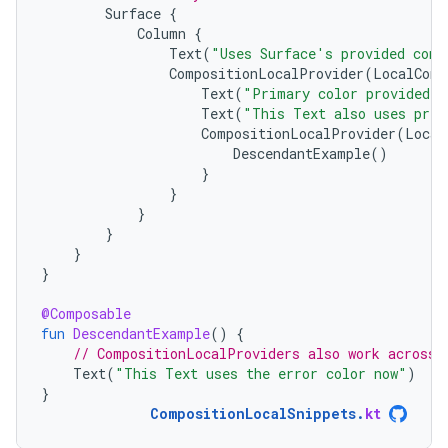
Surface
{
Column
{
Text
(
"Uses Surface's provided cont
CompositionLocalProvider
(
LocalCont
Text
(
"Primary color provided b
Text
(
"This Text also uses prim
CompositionLocalProvider
(
Local
DescendantExample
()
}
}
}
}
}
}
@Composable
fun
DescendantExample
()
{
// CompositionLocalProviders also work across 
Text
(
"This Text uses the error color now"
)
}
CompositionLocalSnippets
.
kt