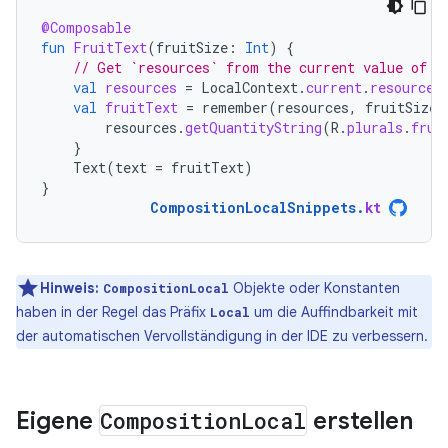
@Composable
fun
FruitText
(
fruitSize
:
Int
)
{
// Get `resources` from the current value of L
val
resources
=
LocalContext
.
current
.
resources
val
fruitText
=
remember
(
resources
,
fruitSize
)
resources
.
getQuantityString
(
R
.
plurals
.
frui
}
Text
(
text
=
fruitText
)
}
CompositionLocalSnippets
.
kt
Hinweis:
Objekte oder Konstanten
CompositionLocal
haben in der Regel das Präfix
um die Auffindbarkeit mit
Local
der automatischen Vervollständigung in der IDE zu verbessern.
Eigene
Composition
Local
erstellen