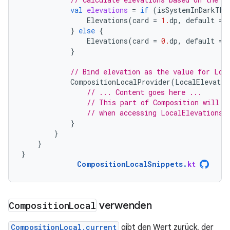
val
elevations
=
if
(
isSystemInDarkThe
Elevations
(
card
=
1.
dp
,
default
=
}
else
{
Elevations
(
card
=
0.
dp
,
default
=
}
// Bind elevation as the value for Loc
CompositionLocalProvider
(
LocalElevatio
// ... Content goes here ...
// This part of Composition will s
// when accessing LocalElevations.
}
}
}
}
CompositionLocalSnippets
.
kt
Composition
Local
verwenden
CompositionLocal.current
gibt den Wert zurück, der