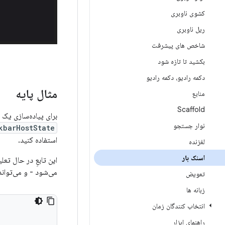
کشوی ناوبری
ریل ناوبری
شاخص های پیشرفت
بکشید تا تازه شود
دکمه رادیو، دکمه رادیو
مثال پایه
منابع
Scaffold
برای پیاده‌سازی یک snackbar، ابتدا
نوار جستجو
kbarHostState
استفاده کنید.
لغزنده
اسنک بار
این تابعِ در حال تع
می‌شود - و می‌تواند
تعویض
زبانه ها
انتخاب کنندگان زمان
راهنمای ابزار