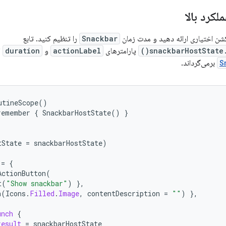
لکرد بالا
کشن اختیاری ارائه دهید و مدت زمان
Snackbar
را تنظیم کنید. تابع
snackbarHostState.
پارامترهای
actionLabel
و
duration
ا
S
برمی‌گرداند.
utineScope
()
remember
{
SnackbarHostState
()
}
tState
=
snackbarHostState
)
=
{
ActionButton
(
t
(
"Show snackbar"
)
},
n
(
Icons
.
Filled
.
Image
,
contentDescription
=
""
)
},
unch
{
result
=
snackbarHostState