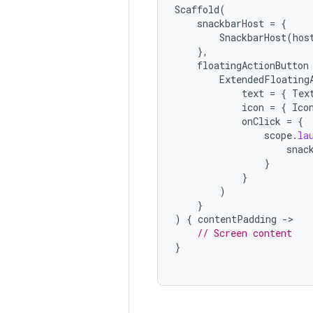
Scaffold
(
snackbarHost
=
{
SnackbarHost
(
hos
},
floatingActionButton
ExtendedFloating
text
=
{
Tex
icon
=
{
Ico
onClick
=
{
scope
.
la
snac
}
}
)
}
)
{
contentPadding
-
// Screen content
}