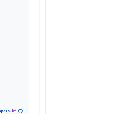
ppets
.
kt