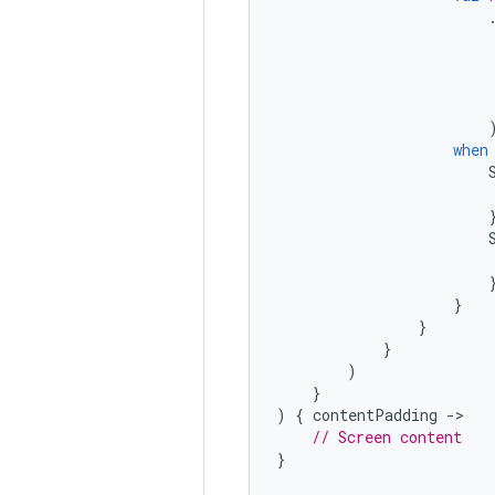
when
}
}
}
)
}
)
{
contentPadding
-
// Screen content
}