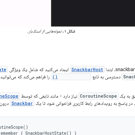
شکل ۱.
نمونه‌هایی از اسنک‌بار.
SnackbarHost
ایجاد می‌کنید که شامل یک ویژگی
ate
Snac
دسترسی به تابع
showSnackbar()
لیق به یک
CoroutineScope
نیاز دارد - مانند تابعی که توسط
neScope
 در پاسخ به رویدادهای رابط کاربری فراخوانی شود تا یک
Snackbar
درون
utineScope
()
remember
{
SnackbarHostState
()
}