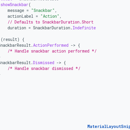
.
showSnackbar
(
message
=
"Snackbar"
,
actionLabel
=
"Action"
,
// Defaults to SnackbarDuration.Short
duration
=
SnackbarDuration
.
Indefinite
)
(
result
)
{
SnackbarResult
.
ActionPerformed
-
>
{
/* Handle snackbar action performed */
}
SnackbarResult
.
Dismissed
-
>
{
/* Handle snackbar dismissed */
}
MaterialLayoutSni