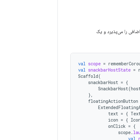
ضافی را می‌پذیرد و یک
val
scope
=
rememberCoro
val
snackbarHostState
=
Scaffold
(
snackbarHost
=
{
SnackbarHost
(
hos
},
floatingActionButton
ExtendedFloating
text
=
{
Tex
icon
=
{
Ico
onClick
=
{
scope
.
la
val