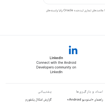
هستند. جاوا و OpenJDK علامت‌های تجاری یا علامت‌های تجاری ثبت‌شده Oracle و/یا وابسته‌های
LinkedIn
Connect with the Android
Developers community on
LinkedIn
اسناد و بارگیری‌ها
پشتیبانی
راهنمای «استودیو Android»
گزارش اشکال پلتفورم