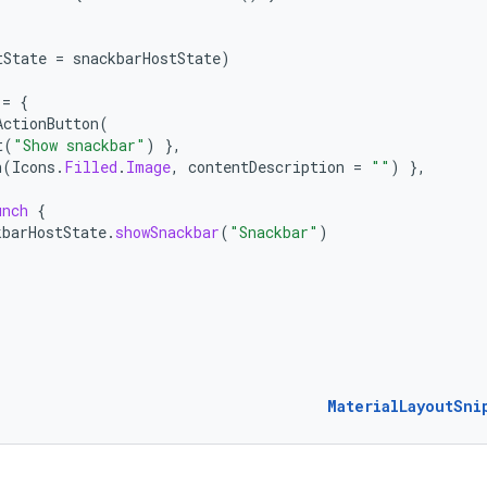
tState
=
snackbarHostState
)
=
{
ActionButton
(
t
(
"Show snackbar"
)
},
n
(
Icons
.
Filled
.
Image
,
contentDescription
=
""
)
},
unch
{
kbarHostState
.
showSnackbar
(
"Snackbar"
)
MaterialLayoutSni