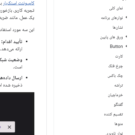
کامپوننت اسنک‌بار
به
نمای کلی
تجربه کاربر، بازخورد
یک عمل، مانند ضربه 
نوارهای برنامه
نشان‌ها
این سه مورد استفاده
ورق های پایین
تأیید اقدام:
پ
Button
ارائه می‌دهد.
کارت
وضعیت شبکه
چرخ فلک
است.
چک باکس
ارسال داده‌ها
ذخیره شده ا
تراشه
خرماچیان
گفتگو
تقسیم کننده
منوها
نوار ناوبری