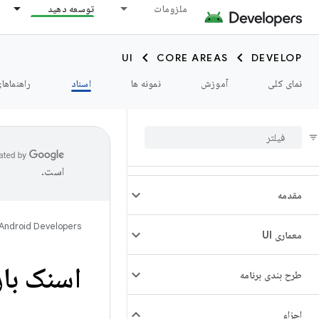
ملزومات
توسعه دهید
UI
CORE AREAS
DEVELOP
نمای کلی
آموزش
نمونه ها
اسناد
راهنماها
است.
مقدمه
Android Developers
معماری UI
اسنک بار
طرح بندی برنامه
اجزاء