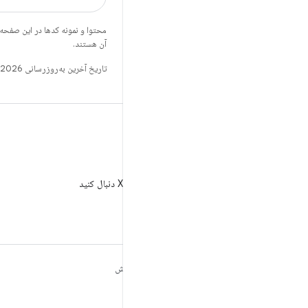
محتوا و نمونه کدها در این صفحه
آن هستند.
تاریخ آخرین به‌روزرسانی 2026-08-08 به‌وقت ساعت هماهنگ جهانی.
X
AndroidDev@ را در X دنبال کنید
مطالب بیشتر درباره
کاوش
ANDROID
بازی
Android