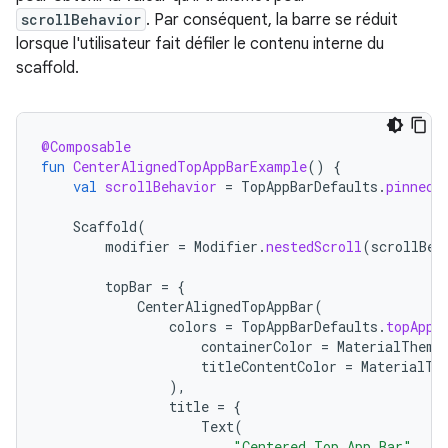
scrollBehavior
. Par conséquent, la barre se réduit
lorsque l'utilisateur fait défiler le contenu interne du
scaffold.
@Composable
fun
CenterAlignedTopAppBarExample
()
{
val
scrollBehavior
=
TopAppBarDefaults
.
pinnedS
Scaffold
(
modifier
=
Modifier
.
nestedScroll
(
scrollBeh
topBar
=
{
CenterAlignedTopAppBar
(
colors
=
TopAppBarDefaults
.
topAppB
containerColor
=
MaterialTheme
titleContentColor
=
MaterialTh
),
title
=
{
Text
(
"Centered Top App Bar"
,