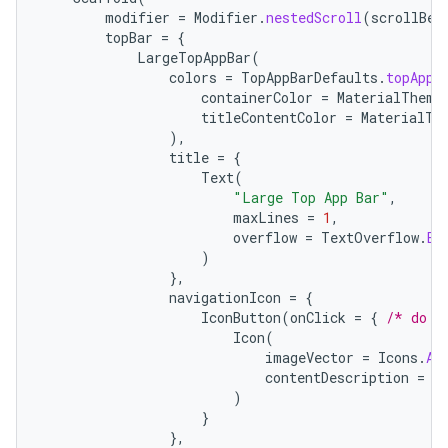
modifier
=
Modifier
.
nestedScroll
(
scrollBeh
topBar
=
{
LargeTopAppBar
(
colors
=
TopAppBarDefaults
.
topAppB
containerColor
=
MaterialTheme
titleContentColor
=
MaterialTh
),
title
=
{
Text
(
"Large Top App Bar"
,
maxLines
=
1
,
overflow
=
TextOverflow
.
El
)
},
navigationIcon
=
{
IconButton
(
onClick
=
{
/* do s
Icon
(
imageVector
=
Icons
.
Au
contentDescription
=
"
)
}
},