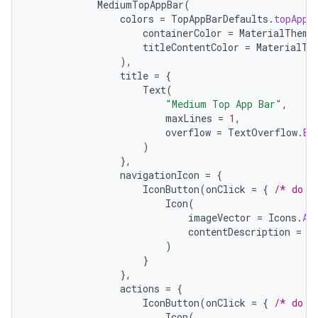
MediumTopAppBar
(
colors
=
TopAppBarDefaults
.
topAppB
containerColor
=
MaterialTheme
titleContentColor
=
MaterialTh
),
title
=
{
Text
(
"Medium Top App Bar"
,
maxLines
=
1
,
overflow
=
TextOverflow
.
El
)
},
navigationIcon
=
{
IconButton
(
onClick
=
{
/* do s
Icon
(
imageVector
=
Icons
.
Au
contentDescription
=
"
)
}
},
actions
=
{
IconButton
(
onClick
=
{
/* do s
Icon
(