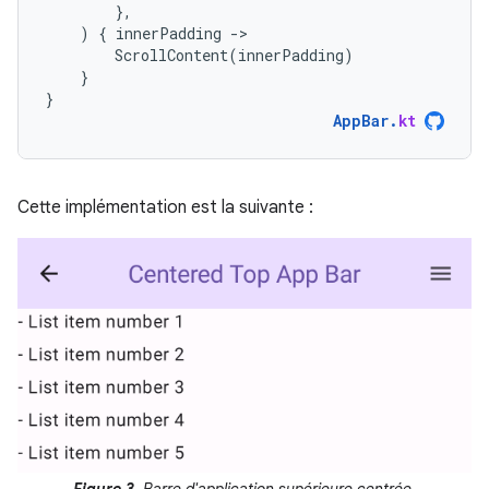
},
)
{
innerPadding
-
ScrollContent
(
innerPadding
)
}
}
AppBar
.
kt
Cette implémentation est la suivante :
Figure 3.
Barre d'application supérieure centrée.