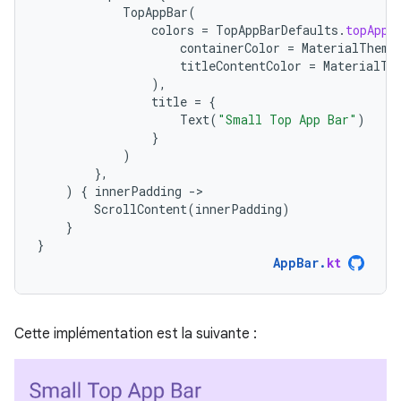
TopAppBar
(
colors
=
TopAppBarDefaults
.
topAppB
containerColor
=
MaterialTheme
titleContentColor
=
MaterialTh
),
title
=
{
Text
(
"Small Top App Bar"
)
}
)
},
)
{
innerPadding
-
ScrollContent
(
innerPadding
)
}
}
AppBar
.
kt
Cette implémentation est la suivante :