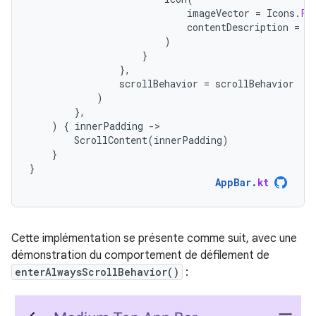
imageVector
=
Icons
.
Fi
contentDescription
=
"
)
}
},
scrollBehavior
=
scrollBehavior
)
},
)
{
innerPadding
-
ScrollContent
(
innerPadding
)
}
}
AppBar
.
kt
Cette implémentation se présente comme suit, avec une
démonstration du comportement de défilement de
enterAlwaysScrollBehavior()
: