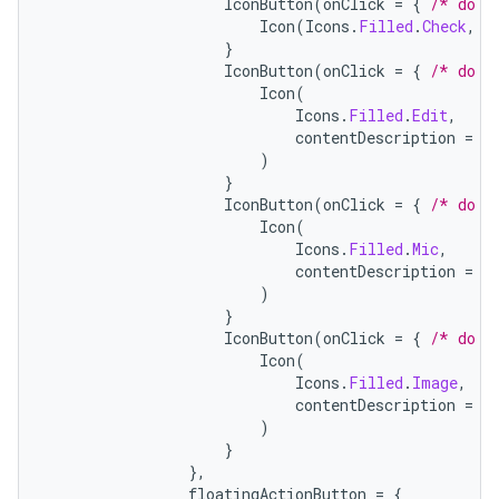
IconButton
(
onClick
=
{
/* do s
Icon
(
Icons
.
Filled
.
Check
,
c
}
IconButton
(
onClick
=
{
/* do s
Icon
(
Icons
.
Filled
.
Edit
,
contentDescription
=
"
)
}
IconButton
(
onClick
=
{
/* do s
Icon
(
Icons
.
Filled
.
Mic
,
contentDescription
=
"
)
}
IconButton
(
onClick
=
{
/* do s
Icon
(
Icons
.
Filled
.
Image
,
contentDescription
=
"
)
}
},
floatingActionButton
=
{