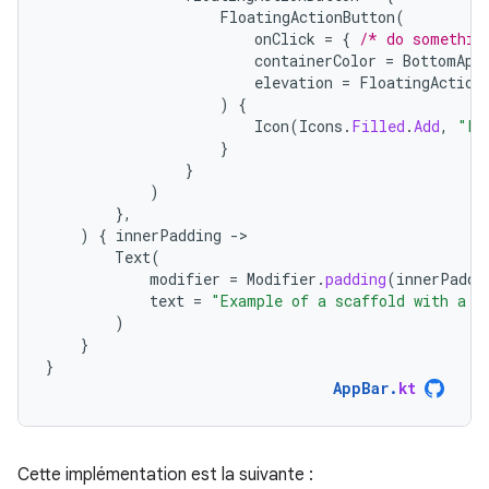
FloatingActionButton
(
onClick
=
{
/* do somethin
containerColor
=
BottomApp
elevation
=
FloatingAction
)
{
Icon
(
Icons
.
Filled
.
Add
,
"Lo
}
}
)
},
)
{
innerPadding
-
Text
(
modifier
=
Modifier
.
padding
(
innerPaddi
text
=
"Example of a scaffold with a b
)
}
}
AppBar
.
kt
Cette implémentation est la suivante :