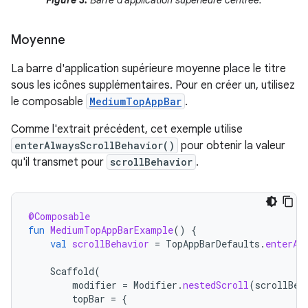
Moyenne
La barre d'application supérieure moyenne place le titre
sous les icônes supplémentaires. Pour en créer un, utilisez
le composable
MediumTopAppBar
.
Comme l'extrait précédent, cet exemple utilise
enterAlwaysScrollBehavior()
pour obtenir la valeur
qu'il transmet pour
scrollBehavior
.
@Composable
fun
MediumTopAppBarExample
()
{
val
scrollBehavior
=
TopAppBarDefaults
.
enterAl
Scaffold
(
modifier
=
Modifier
.
nestedScroll
(
scrollBeh
topBar
=
{