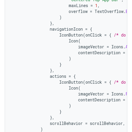
maxLines
=
1
,
overflow
=
TextOverflow
.
El
)
},
navigationIcon
=
{
IconButton
(
onClick
=
{
/* do s
Icon
(
imageVector
=
Icons
.
Au
contentDescription
=
"
)
}
},
actions
=
{
IconButton
(
onClick
=
{
/* do s
Icon
(
imageVector
=
Icons
.
Fi
contentDescription
=
"
)
}
},
scrollBehavior
=
scrollBehavior
,
)