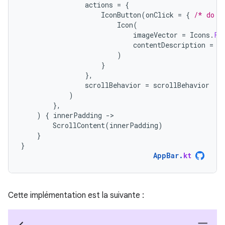
actions
=
{
IconButton
(
onClick
=
{
/* do s
Icon
(
imageVector
=
Icons
.
Fi
contentDescription
=
"
)
}
},
scrollBehavior
=
scrollBehavior
)
},
)
{
innerPadding
-
ScrollContent
(
innerPadding
)
}
}
AppBar
.
kt
Cette implémentation est la suivante :