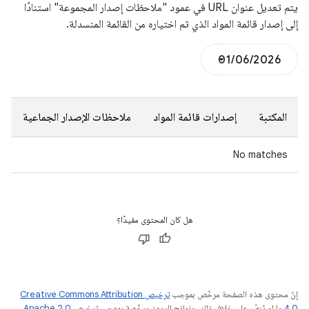
يتم تعديل عنوان URL في عمود "ملاحظات إصدار المجموعة" استنادًا
إلى إصدار قائمة المواد الذي تم اختياره من القائمة المنسدلة.
المكتبة
إصدارات قائمة المواد
ملاحظات الإصدار الجماعية
No matches
هل كان المحتوى مفيدًا؟
إنّ محتوى هذه الصفحة مرخّص بموجب
ترخيص Creative Commons Attribution
4.0‏
ما لم يُنصّ على خلاف ذلك، ونماذج الرموز مرخّصة بموجب
ترخيص Apache 2.0‏
.