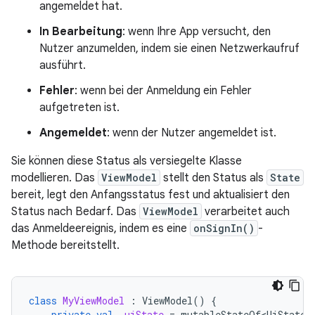
angemeldet hat.
In Bearbeitung
: wenn Ihre App versucht, den
Nutzer anzumelden, indem sie einen Netzwerkaufruf
ausführt.
Fehler
: wenn bei der Anmeldung ein Fehler
aufgetreten ist.
Angemeldet
: wenn der Nutzer angemeldet ist.
Sie können diese Status als versiegelte Klasse
modellieren. Das
ViewModel
stellt den Status als
State
bereit, legt den Anfangsstatus fest und aktualisiert den
Status nach Bedarf. Das
ViewModel
verarbeitet auch
das Anmeldeereignis, indem es eine
onSignIn()
-
Methode bereitstellt.
class
MyViewModel
:
ViewModel
()
{
private
val
_uiState
=
mutableStateOf<UiState>