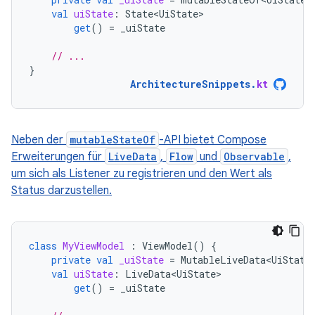
val
uiState
:
State<UiState>
get
()
=
_uiState
// ...
}
ArchitectureSnippets
.
kt
Neben der
mutableStateOf
-API bietet Compose
Erweiterungen für
LiveData
,
Flow
und
Observable
,
um sich als Listener zu registrieren und den Wert als
Status darzustellen.
class
MyViewModel
:
ViewModel
()
{
private
val
_uiState
=
MutableLiveData<UiState
val
uiState
:
LiveData<UiState>
get
()
=
_uiState