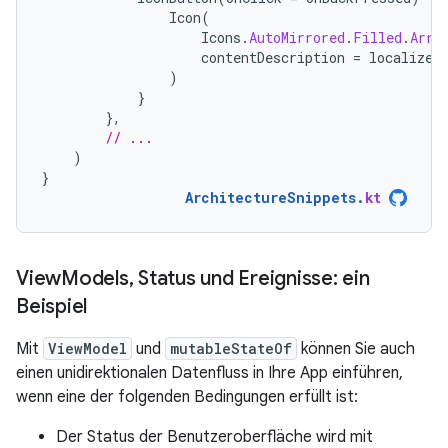
Icon
(
Icons
.
AutoMirrored
.
Filled
.
Arro
contentDescription
=
localized
)
}
},
// ...
)
}
ArchitectureSnippets
.
kt
View
Models
,
Status und Ereignisse: ein
Beispiel
Mit
ViewModel
und
mutableStateOf
können Sie auch
einen unidirektionalen Datenfluss in Ihre App einführen,
wenn eine der folgenden Bedingungen erfüllt ist:
Der Status der Benutzeroberfläche wird mit