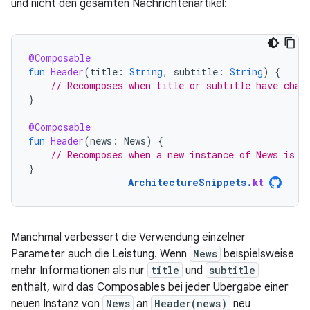
und nicht den gesamten Nachrichtenartikel:
@Composable
fun
Header
(
title
:
String
,
subtitle
:
String
)
{
// Recomposes when title or subtitle have chan
}
@Composable
fun
Header
(
news
:
News
)
{
// Recomposes when a new instance of News is p
}
ArchitectureSnippets
.
kt
Manchmal verbessert die Verwendung einzelner
Parameter auch die Leistung. Wenn
News
beispielsweise
mehr Informationen als nur
title
und
subtitle
enthält, wird das Composables bei jeder Übergabe einer
neuen Instanz von
News
an
Header(news)
neu