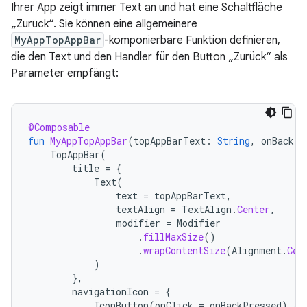
Ihrer App zeigt immer Text an und hat eine Schaltfläche
„Zurück“. Sie können eine allgemeinere
MyAppTopAppBar
-komponierbare Funktion definieren,
die den Text und den Handler für den Button „Zurück“ als
Parameter empfängt:
@Composable
fun
MyAppTopAppBar
(
topAppBarText
:
String
,
onBackPr
TopAppBar
(
title
=
{
Text
(
text
=
topAppBarText
,
textAlign
=
TextAlign
.
Center
,
modifier
=
Modifier
.
fillMaxSize
()
.
wrapContentSize
(
Alignment
.
Cen
)
},
navigationIcon
=
{
IconButton
(
onClick
=
onBackPressed
)
{