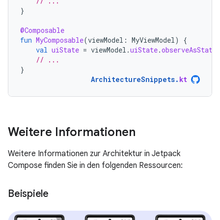
// ...
}
@Composable
fun
MyComposable
(
viewModel
:
MyViewModel
)
{
val
uiState
=
viewModel
.
uiState
.
observeAsState
// ...
}
ArchitectureSnippets
.
kt
Weitere Informationen
Weitere Informationen zur Architektur in Jetpack
Compose finden Sie in den folgenden Ressourcen:
Beispiele