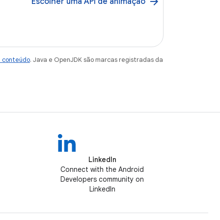
arrow_forward
Escolher uma API de animação
e conteúdo
. Java e OpenJDK são marcas registradas da
LinkedIn
Connect with the Android
Developers community on
LinkedIn