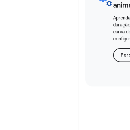
anim
Aprenda
duração
curva d
configu
Per