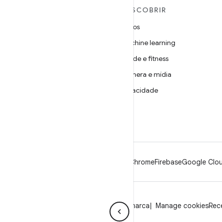
MAIS SOBRE O ANDROID
DESCOBRIR
Android
Jogos
Android para empresas
Machine learning
Segurança
Saúde e fitness
Source
Câmera e mídia
Notícias
Privacidade
Blog
5G
Podcasts
Android
Chrome
Firebase
Google Clou
Privacidade
Licença
Diretrizes da marca
Manage cookies
Rece