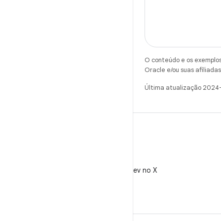
O conteúdo e os exemplos 
Oracle e/ou suas afiliadas
Última atualização 2024
X
Siga @AndroidDev no X