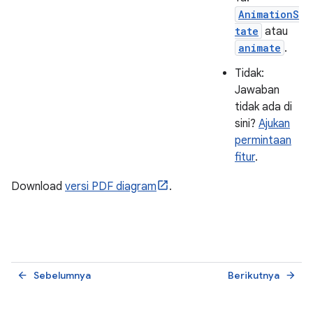
AnimationS
tate
atau
animate
.
Tidak:
Jawaban
tidak ada di
sini?
Ajukan
permintaan
fitur
.
Download
versi PDF diagram
.
Sebelumnya
Berikutnya
arrow_back
arrow_forward