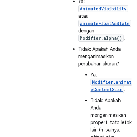
Ya:
AnimatedVisibility
atau
animateFloatAsState
dengan
Modifier.alpha()
.
Tidak: Apakah Anda
menganimasikan
perubahan ukuran?
Ya:
Modifier.animat
eContentSize
.
Tidak: Apakah
Anda
menganimasikan
properti tata letak
lain (misalnya,