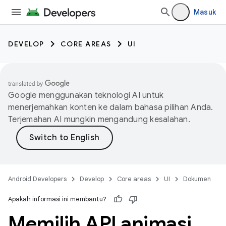
Masuk
DEVELOP
CORE AREAS
UI
Google menggunakan teknologi AI untuk
menerjemahkan konten ke dalam bahasa pilihan Anda.
Terjemahan AI mungkin mengandung kesalahan.
Android Developers
Develop
Core areas
UI
Dokumen
Apakah informasi ini membantu?
Memilih API animasi