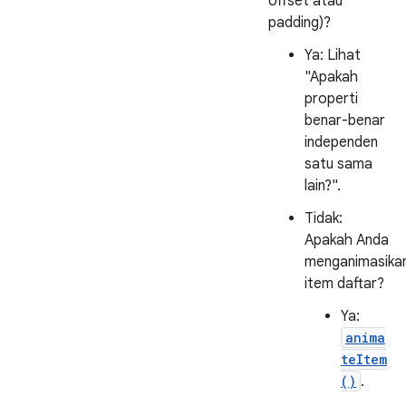
offset atau
padding)?
Ya: Lihat
"Apakah
properti
benar-benar
independen
satu sama
lain?".
Tidak:
Apakah Anda
menganimasika
item daftar?
Ya:
anima
teItem
()
.